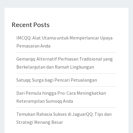
Recent Posts
IMCQQ: Alat Utama untuk Memperlancar Upaya
Pemasaran Anda
Gemarqq: Alternatif Perhiasan Tradisional yang
Berkelanjutan dan Ramah Lingkungan
Satuqq: Surga bagi Pencari Petualangan
Dari Pemula hingga Pro: Cara Meningkatkan
Keterampilan Sumoqq Anda
Temukan Rahasia Sukses di JaguarQQ: Tips dan
Strategi Menang Besar