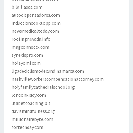
bilalliaqat.com
autodispensadores.com
inductioncooktopp.com
newsmedicaltoday.com
roofingnevada.info
magconnectx.com
synexispro.com
holayomi.com
ligadeciclismodecundinamarca.com
nashvilleworkerscompensationattorney.com
holyfamilycathedralschool.org
londonkiddy.com
ufabetcoaching.biz
davismindfulness.org
millionairebyte.com
fortechday.com