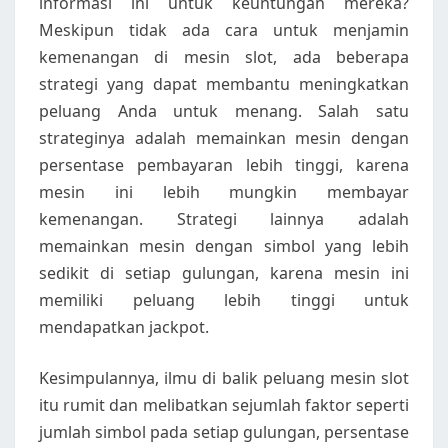
informasi ini untuk keuntungan mereka?
Meskipun tidak ada cara untuk menjamin
kemenangan di mesin slot, ada beberapa
strategi yang dapat membantu meningkatkan
peluang Anda untuk menang. Salah satu
strateginya adalah memainkan mesin dengan
persentase pembayaran lebih tinggi, karena
mesin ini lebih mungkin membayar
kemenangan. Strategi lainnya adalah
memainkan mesin dengan simbol yang lebih
sedikit di setiap gulungan, karena mesin ini
memiliki peluang lebih tinggi untuk
mendapatkan jackpot.
Kesimpulannya, ilmu di balik peluang mesin slot
itu rumit dan melibatkan sejumlah faktor seperti
jumlah simbol pada setiap gulungan, persentase