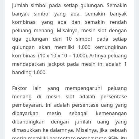
jumlah simbol pada setiap gulungan. Semakin
banyak simbol yang ada, semakin banyak
kombinasi yang ada dan semakin rendah
peluang menang. Misalnya, mesin slot dengan
tiga gulungan dan 10 simbol pada setiap
gulungan akan memiliki 1.000 kemungkinan
kombinasi (10 x 10 x 10 = 1.000). Artinya peluang
mendapatkan jackpot pada mesin ini adalah 1
banding 1.000.
Faktor lain yang mempengaruhi peluang
menang di mesin slot adalah persentase
pembayaran. Ini adalah persentase uang yang
dibayarkan mesin sebagai kemenangan
dibandingkan dengan jumlah uang yang
dimasukkan ke dalamnya. Misalnya, jika sebuah
mesin memiliki persentase pembayaran 95%, itu