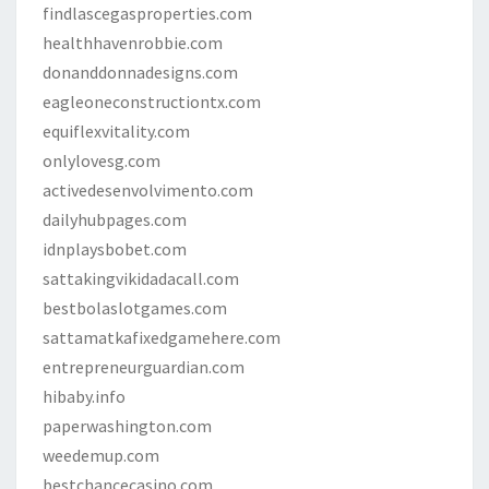
findlascegasproperties.com
healthhavenrobbie.com
donanddonnadesigns.com
eagleoneconstructiontx.com
equiflexvitality.com
onlylovesg.com
activedesenvolvimento.com
dailyhubpages.com
idnplaysbobet.com
sattakingvikidadacall.com
bestbolaslotgames.com
sattamatkafixedgamehere.com
entrepreneurguardian.com
hibaby.info
paperwashington.com
weedemup.com
bestchancecasino.com