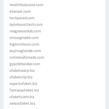
healthhubzone.com
ebaraat.com
techjuiced.com
byteboosttech.com
magnexushub.com
virtuogoweb.com
biglotshours.com
buyliraglutide.com
onlinesafemeds.com
gyanibhandar.com
ufabetwarp.biz
ufabetclip.biz
expertufabet.biz
fantasyufabet.biz
ufabetsiam.biz
swissufabet.biz