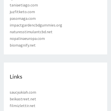
taniaetiago.com
juzfitketo.com
pasomaga.com
impactgardencbdgummies.org
naturesstimulantcbd.net
nopalinaeuropa.com
biomagnify.net
Links
saucyukiah.com
beikastreet.net
filmizlettir.net