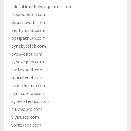
educationalnewsupdates.com
flexiboostco.com
boostioweb.com
zephyrushub.com
optipathlab.com
dynabytelab.com
evolvionet.com
synexisplus.com
vortexonet.com
maxxifynet.com
innovexahub.com
dynacorelab.com
synexistechco.com
truvivopro.com
vividusco.com
vortexahq.com