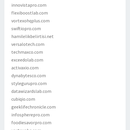
innovistapro.com
flexiboostlab.com
vortexohqplus.com
swiftiopro.com
hamilelikbelirtisi.net
versalotech.com
techmaxco.com
exceedolab.com
activaxio.com
dynabytesco.com
stylegurupro.com
datawizardslab.com
cubiqio.com
geeklifechronicle.com
infospherepro.com
foodiesavorpro.com