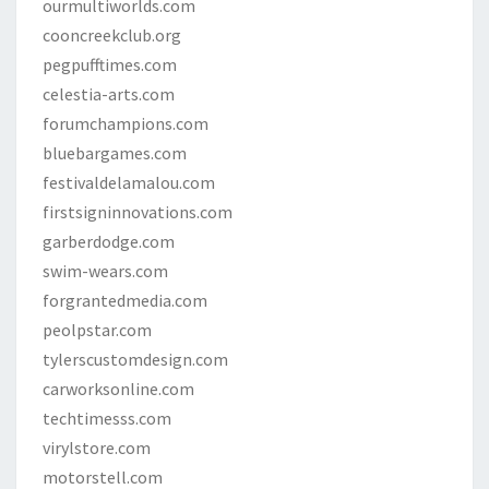
ourmultiworlds.com
cooncreekclub.org
pegpufftimes.com
celestia-arts.com
forumchampions.com
bluebargames.com
festivaldelamalou.com
firstsigninnovations.com
garberdodge.com
swim-wears.com
forgrantedmedia.com
peolpstar.com
tylerscustomdesign.com
carworksonline.com
techtimesss.com
virylstore.com
motorstell.com