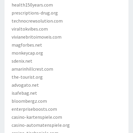
health150years.com
prescriptions-drug.org
technocrewsolution.com
viraltokvibes.com
vivianebritoimoveis.com
magforbes.net
monkeycap.org
sdenix.net
amarinhillcrest.com
the-tourist.org
advogato.net
isafebag.net
bloombergz.com
enterpriseboosts.com
casino-kartenspiele.com
casino-automatenspiele.org