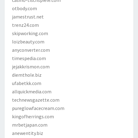
casino-tischspiele.com
otbody.com
jamestrust.net
trenz24.com
skipworking.com
loizbeauty.com
anyconverter.com
timespedia.com
jejakkrismon.com
diemthole.biz
ufabetkk.com
allquickmedia.com
technewsgazette.com
pureglowfacecream.com
kingofherrings.com
mrbetjapan.com
anewentity.biz