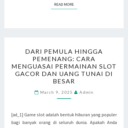
READ MORE
READ MORE
DARI
DARI PEMULA HINGGA
PEMULA
PEMENANG: CARA
HINGGA
MENGUASAI PERMAINAN SLOT
PEMENANG:
GACOR DAN UANG TUNAI DI
CARA
BESAR
MENGUASAI
PERMAINAN
March 9, 2025
Admin
SLOT
GACOR
[ad_1] Game slot adalah bentuk hiburan yang populer
DAN
bagi banyak orang di seluruh dunia. Apakah Anda
UANG