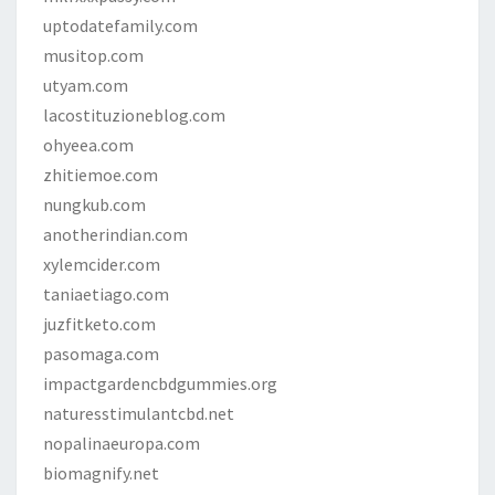
uptodatefamily.com
musitop.com
utyam.com
lacostituzioneblog.com
ohyeea.com
zhitiemoe.com
nungkub.com
anotherindian.com
xylemcider.com
taniaetiago.com
juzfitketo.com
pasomaga.com
impactgardencbdgummies.org
naturesstimulantcbd.net
nopalinaeuropa.com
biomagnify.net