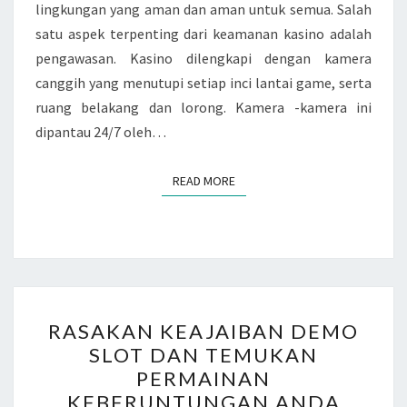
lingkungan yang aman dan aman untuk semua. Salah
satu aspek terpenting dari keamanan kasino adalah
pengawasan. Kasino dilengkapi dengan kamera
canggih yang menutupi setiap inci lantai game, serta
ruang belakang dan lorong. Kamera -kamera ini
dipantau 24/7 oleh…
READ MORE
READ MORE
RASAKAN
RASAKAN KEAJAIBAN DEMO
KEAJAIBAN
SLOT DAN TEMUKAN
DEMO
PERMAINAN
SLOT
KEBERUNTUNGAN ANDA