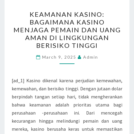
KEAMANAN
KEAMANAN KASINO:
KASINO:
BAGAIMANA KASINO
BAGAIMANA
MENJAGA PEMAIN DAN UANG
KASINO
AMAN DI LINGKUNGAN
MENJAGA
BERISIKO TINGGI
PEMAIN
DAN
March 9, 2025
Admin
UANG
AMAN
[ad_1] Kasino dikenal karena perjudian kemewahan,
DI
kemewahan, dan berisiko tinggi. Dengan jutaan dolar
LINGKUNGAN
berpindah tangan setiap hari, tidak mengherankan
BERISIKO
bahwa keamanan adalah prioritas utama bagi
TINGGI
perusahaan -perusahaan ini. Dari mencegah
kecurangan hingga melindungi pemain dan uang
mereka, kasino berusaha keras untuk memastikan