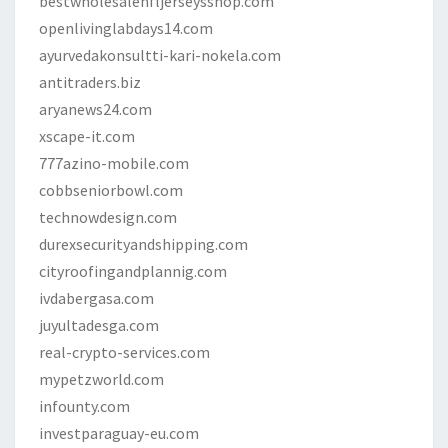
bestwholesalenfljerseysshop.com
openlivinglabdays14.com
ayurvedakonsultti-kari-nokela.com
antitraders.biz
aryanews24.com
xscape-it.com
777azino-mobile.com
cobbseniorbowl.com
technowdesign.com
durexsecurityandshipping.com
cityroofingandplannig.com
ivdabergasa.com
juyultadesga.com
real-crypto-services.com
mypetzworld.com
infounty.com
investparaguay-eu.com