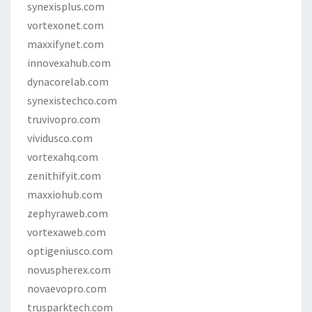
synexisplus.com
vortexonet.com
maxxifynet.com
innovexahub.com
dynacorelab.com
synexistechco.com
truvivopro.com
vividusco.com
vortexahq.com
zenithifyit.com
maxxiohub.com
zephyraweb.com
vortexaweb.com
optigeniusco.com
novuspherex.com
novaevopro.com
trusparktech.com