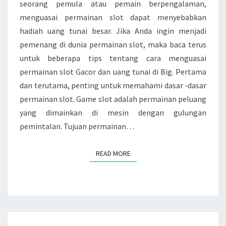
seorang pemula atau pemain berpengalaman,
TUNAI
menguasai permainan slot dapat menyebabkan
DI
hadiah uang tunai besar. Jika Anda ingin menjadi
BESAR
pemenang di dunia permainan slot, maka baca terus
untuk beberapa tips tentang cara menguasai
permainan slot Gacor dan uang tunai di Big. Pertama
dan terutama, penting untuk memahami dasar -dasar
permainan slot. Game slot adalah permainan peluang
yang dimainkan di mesin dengan gulungan
pemintalan. Tujuan permainan…
READ MORE
READ MORE
Posts