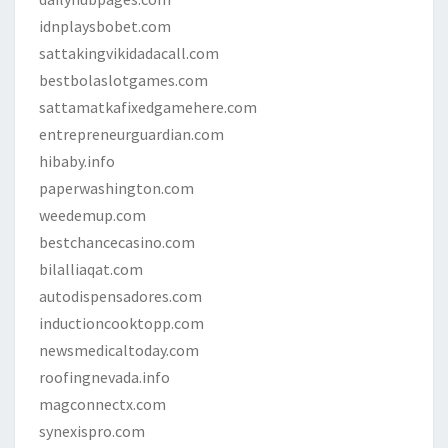
idnplaysbobet.com
sattakingvikidadacall.com
bestbolaslotgames.com
sattamatkafixedgamehere.com
entrepreneurguardian.com
hibaby.info
paperwashington.com
weedemup.com
bestchancecasino.com
bilalliaqat.com
autodispensadores.com
inductioncooktopp.com
newsmedicaltoday.com
roofingnevada.info
magconnectx.com
synexispro.com