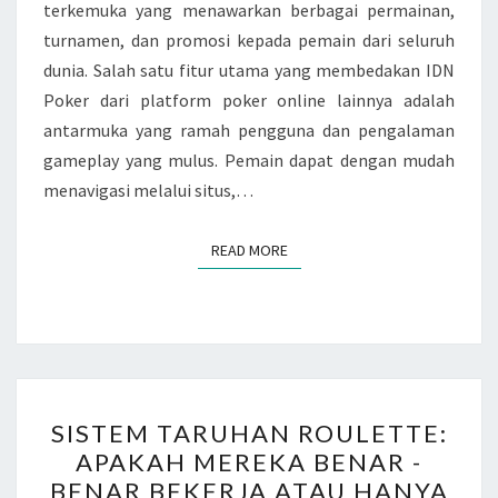
terkemuka yang menawarkan berbagai permainan,
turnamen, dan promosi kepada pemain dari seluruh
dunia. Salah satu fitur utama yang membedakan IDN
Poker dari platform poker online lainnya adalah
antarmuka yang ramah pengguna dan pengalaman
gameplay yang mulus. Pemain dapat dengan mudah
menavigasi melalui situs,…
READ MORE
READ MORE
SISTEM
SISTEM TARUHAN ROULETTE:
TARUHAN
APAKAH MEREKA BENAR -
ROULETTE:
BENAR BEKERJA ATAU HANYA