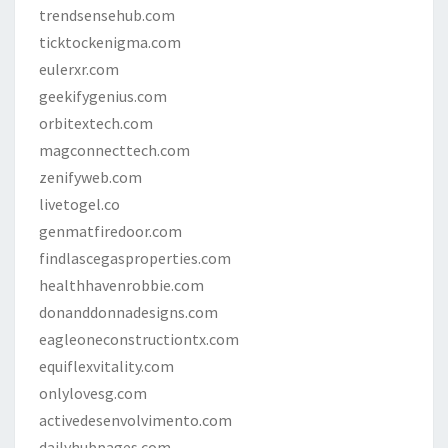
trendsensehub.com
ticktockenigma.com
eulerxr.com
geekifygenius.com
orbitextech.com
magconnecttech.com
zenifyweb.com
livetogel.co
genmatfiredoor.com
findlascegasproperties.com
healthhavenrobbie.com
donanddonnadesigns.com
eagleoneconstructiontx.com
equiflexvitality.com
onlylovesg.com
activedesenvolvimento.com
dailyhubpages.com