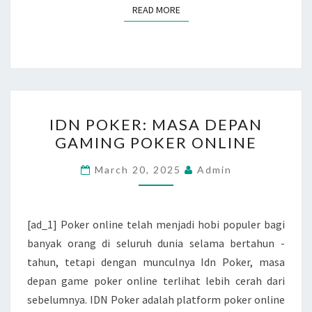
READ MORE
READ MORE
IDN
IDN POKER: MASA DEPAN
POKER:
GAMING POKER ONLINE
MASA
DEPAN
March 20, 2025
Admin
GAMING
POKER
ONLINE
[ad_1] Poker online telah menjadi hobi populer bagi
banyak orang di seluruh dunia selama bertahun -
tahun, tetapi dengan munculnya Idn Poker, masa
depan game poker online terlihat lebih cerah dari
sebelumnya. IDN Poker adalah platform poker online