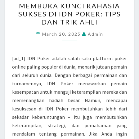
MEMBUKA KUNCI RAHASIA
KUNCI
SUKSES DI IDN POKER: TIPS
RAHASIA
DAN TRIK AHLI
SUKSES
DI
March 20, 2025
Admin
IDN
POKER:
TIPS
[ad_1] IDN Poker adalah salah satu platform poker
DAN
online paling populer di dunia, menarik jutaan pemain
TRIK
dari seluruh dunia. Dengan berbagai permainan dan
AHLI
turnamennya, IDN Poker menawarkan pemain
kesempatan untuk menguji keterampilan mereka dan
memenangkan hadiah besar. Namun, mencapai
kesuksesan di IDN Poker membutuhkan lebih dari
sekadar keberuntungan – itu juga membutuhkan
keterampilan, strategi, dan pemahaman yang
mendalam tentang permainan. Jika Anda ingin