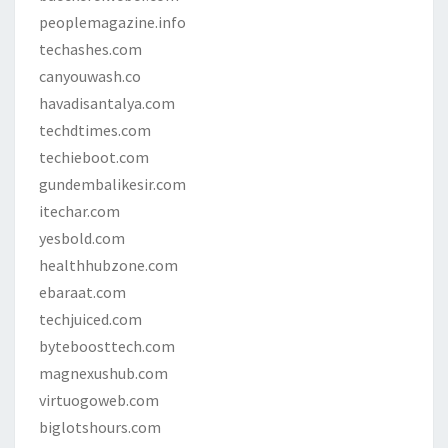
peoplemagazine.info
techashes.com
canyouwash.co
havadisantalya.com
techdtimes.com
techieboot.com
gundembalikesir.com
itechar.com
yesbold.com
healthhubzone.com
ebaraat.com
techjuiced.com
byteboosttech.com
magnexushub.com
virtuogoweb.com
biglotshours.com