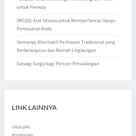
untuk Pemula
IMCQQ: Alat Utama untuk Memperlancar Upaya
Pemasaran Anda
Gemarqq: Alternatif Perhiasan Tradisional yang
Berkelanjutan dan Ramah Lingkungan
Satuqq: Surga bagi Pencari Petualangan
LINK LAINNYA
situs pkv
dominoqq