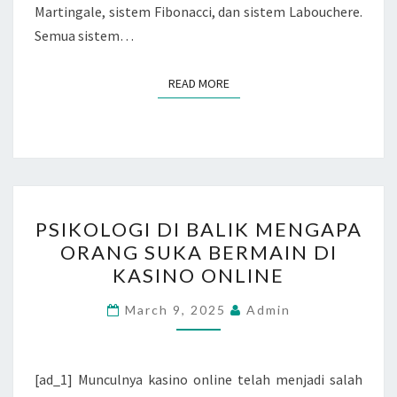
Martingale, sistem Fibonacci, dan sistem Labouchere.
Semua sistem…
READ MORE
READ MORE
PSIKOLOGI
PSIKOLOGI DI BALIK MENGAPA
DI
ORANG SUKA BERMAIN DI
BALIK
KASINO ONLINE
MENGAPA
ORANG
March 9, 2025
Admin
SUKA
BERMAIN
DI
[ad_1] Munculnya kasino online telah menjadi salah