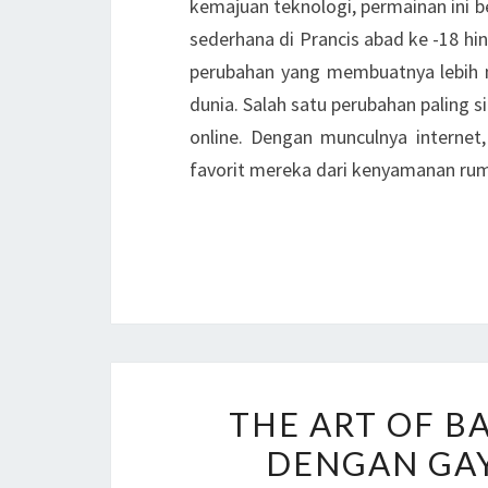
kemajuan teknologi, permainan ini 
sederhana di Prancis abad ke -18 hi
perubahan yang membuatnya lebih m
dunia. Salah satu perubahan paling s
online. Dengan munculnya internet
favorit mereka dari kenyamanan r
THE ART OF B
DENGAN GA