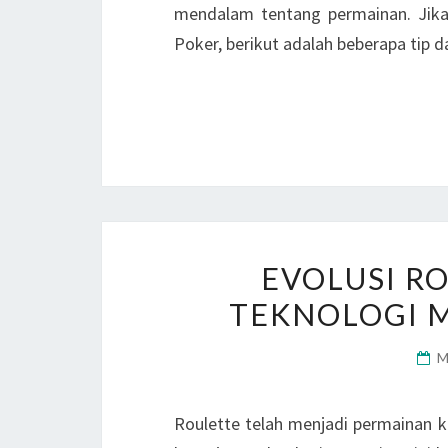
mendalam tentang permainan. Jika
Poker, berikut adalah beberapa tip
EVOLUSI R
TEKNOLOGI 
M
Roulette telah menjadi permainan k