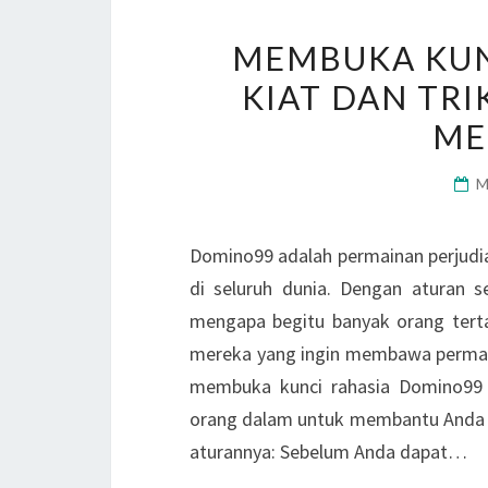
MEMBUKA KUN
KIAT DAN TR
ME
M
Domino99 adalah permainan perjudia
di seluruh dunia. Dengan aturan 
mengapa begitu banyak orang terta
mereka yang ingin membawa permain
membuka kunci rahasia Domino99 s
orang dalam untuk membantu Anda m
aturannya: Sebelum Anda dapat…