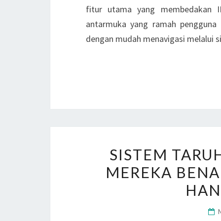
fitur utama yang membedakan ID
antarmuka yang ramah pengguna 
dengan mudah menavigasi melalui 
SISTEM TARU
MEREKA BENAR
HAN