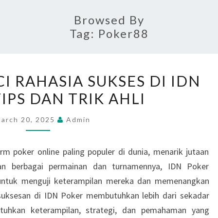
Anda
Dengan
Browsed By
PO
Strategi
Tag:
Poker88
Dan Teknik
Yang
Efektif.
ON
MEMBUKA
 RAHASIA SUKSES DI IDN
KUNCI
TERP
IPS DAN TRIK AHLI
RAHASIA
SUKSES
arch 20, 2025
Admin
DI
IDN
rm poker online paling populer di dunia, menarik jutaan
POKER:
gan berbagai permainan dan turnamennya, IDN Poker
TIPS
ntuk menguji keterampilan mereka dan memenangkan
DAN
suksesan di IDN Poker membutuhkan lebih dari sekadar
TRIK
tuhkan keterampilan, strategi, dan pemahaman yang
AHLI