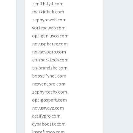
zenithifyit.com
maxxiohub.com
zephyraweb.com
vortexaweb.com
optigeniusco.com
novuspherex.com
novaevopro.com
trusparktech.com
trubrandzhq.com
boostifynet.com
nexventpro.com
zephyrtechx.com
optigoxpert.com
novuswayz.com
actifypro.com
dynaboostx.com
instaflexco.com