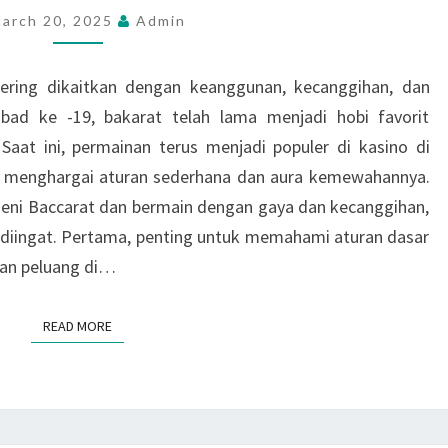
BACCARAT:
arch 20, 2025
Admin
CARA
BERMAIN
ering dikaitkan dengan keanggunan, kecanggihan, dan
DENGAN
abad ke -19, bakarat telah lama menjadi hobi favorit
GAYA
 Saat ini, permainan terus menjadi populer di kasino di
DAN
g menghargai aturan sederhana dan aura kemewahannya.
KECANGGIHAN
seni Baccarat dan bermain dengan gaya dan kecanggihan,
 diingat. Pertama, penting untuk memahami aturan dasar
nan peluang di…
READ MORE
READ MORE