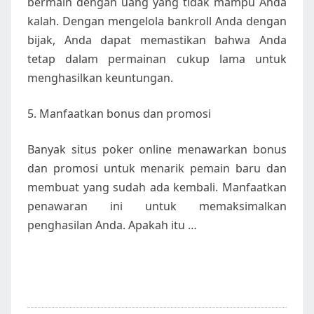
bermain dengan uang yang tidak mampu Anda
kalah. Dengan mengelola bankroll Anda dengan
bijak, Anda dapat memastikan bahwa Anda
tetap dalam permainan cukup lama untuk
menghasilkan keuntungan.
5. Manfaatkan bonus dan promosi
Banyak situs poker online menawarkan bonus
dan promosi untuk menarik pemain baru dan
membuat yang sudah ada kembali. Manfaatkan
penawaran ini untuk memaksimalkan
penghasilan Anda. Apakah itu …