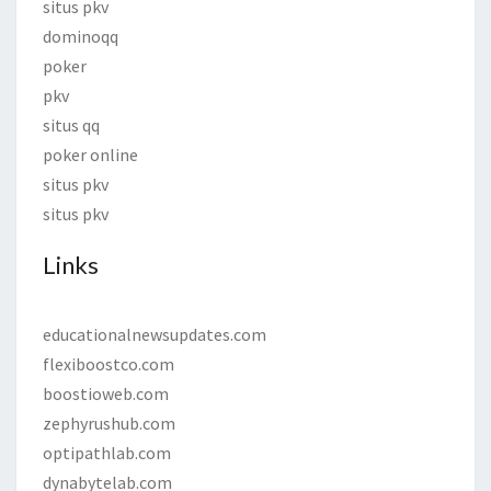
situs pkv
dominoqq
poker
pkv
situs qq
poker online
situs pkv
situs pkv
Links
educationalnewsupdates.com
flexiboostco.com
boostioweb.com
zephyrushub.com
optipathlab.com
dynabytelab.com