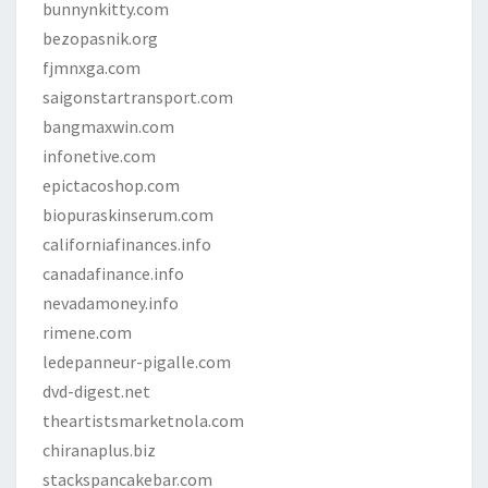
bunnynkitty.com
bezopasnik.org
fjmnxga.com
saigonstartransport.com
bangmaxwin.com
infonetive.com
epictacoshop.com
biopuraskinserum.com
californiafinances.info
canadafinance.info
nevadamoney.info
rimene.com
ledepanneur-pigalle.com
dvd-digest.net
theartistsmarketnola.com
chiranaplus.biz
stackspancakebar.com