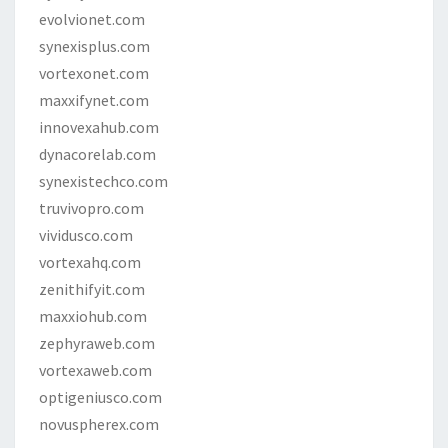
evolvionet.com
synexisplus.com
vortexonet.com
maxxifynet.com
innovexahub.com
dynacorelab.com
synexistechco.com
truvivopro.com
vividusco.com
vortexahq.com
zenithifyit.com
maxxiohub.com
zephyraweb.com
vortexaweb.com
optigeniusco.com
novuspherex.com