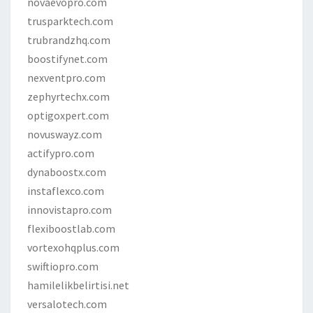
novaevopro.com
trusparktech.com
trubrandzhq.com
boostifynet.com
nexventpro.com
zephyrtechx.com
optigoxpert.com
novuswayz.com
actifypro.com
dynaboostx.com
instaflexco.com
innovistapro.com
flexiboostlab.com
vortexohqplus.com
swiftiopro.com
hamilelikbelirtisi.net
versalotech.com