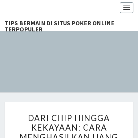
Togg
navig
TIPS BERMAIN DI SITUS POKER ONLINE
TERPOPULER
TIPS
Pelajari Tips
Bermain Di
Situs Poker
BERMAIN
Online
Terpopuler.
SITUS
Tingkatkan
Peluang
POKE
Kemenangan
Anda
Dengan
DARI
ONLIN
Strategi Dan
DARI CHIP HINGGA
CHIP
Teknik Yang
TERPOPU
Efektif.
KEKAYAAN: CARA
HINGGA
MENGHASILKAN UANG
KEKAYAAN: