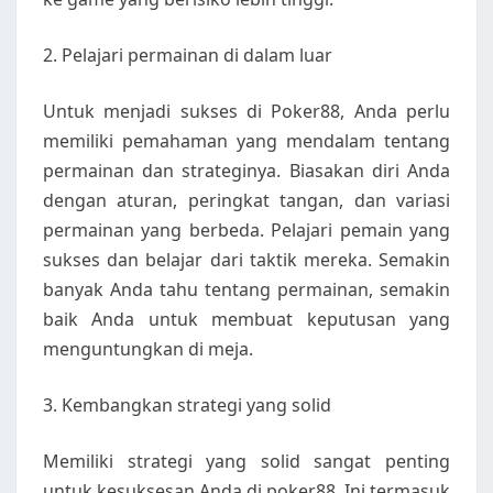
2. Pelajari permainan di dalam luar
Untuk menjadi sukses di Poker88, Anda perlu
memiliki pemahaman yang mendalam tentang
permainan dan strateginya. Biasakan diri Anda
dengan aturan, peringkat tangan, dan variasi
permainan yang berbeda. Pelajari pemain yang
sukses dan belajar dari taktik mereka. Semakin
banyak Anda tahu tentang permainan, semakin
baik Anda untuk membuat keputusan yang
menguntungkan di meja.
3. Kembangkan strategi yang solid
Memiliki strategi yang solid sangat penting
untuk kesuksesan Anda di poker88. Ini termasuk