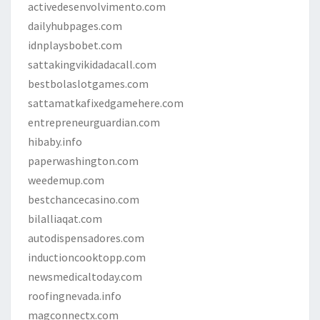
activedesenvolvimento.com
dailyhubpages.com
idnplaysbobet.com
sattakingvikidadacall.com
bestbolaslotgames.com
sattamatkafixedgamehere.com
entrepreneurguardian.com
hibaby.info
paperwashington.com
weedemup.com
bestchancecasino.com
bilalliaqat.com
autodispensadores.com
inductioncooktopp.com
newsmedicaltoday.com
roofingnevada.info
magconnectx.com