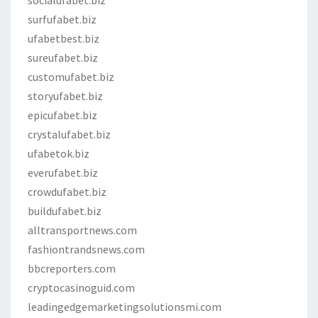
socialufabet.biz
surfufabet.biz
ufabetbest.biz
sureufabet.biz
customufabet.biz
storyufabet.biz
epicufabet.biz
crystalufabet.biz
ufabetok.biz
everufabet.biz
crowdufabet.biz
buildufabet.biz
alltransportnews.com
fashiontrandsnews.com
bbcreporters.com
cryptocasinoguid.com
leadingedgemarketingsolutionsmi.com