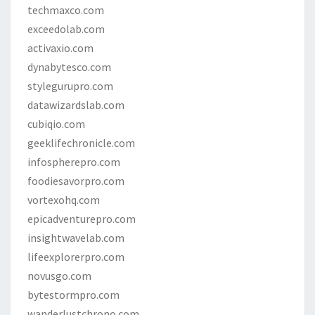
techmaxco.com
exceedolab.com
activaxio.com
dynabytesco.com
stylegurupro.com
datawizardslab.com
cubiqio.com
geeklifechronicle.com
infospherepro.com
foodiesavorpro.com
vortexohq.com
epicadventurepro.com
insightwavelab.com
lifeexplorerpro.com
novusgo.com
bytestormpro.com
wanderlustchrono.com