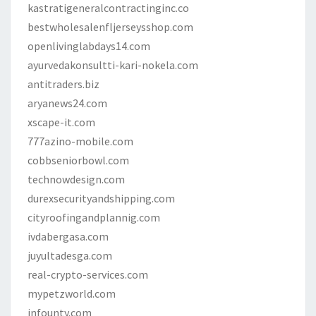
kastratigeneralcontractinginc.co
bestwholesalenfljerseysshop.com
openlivinglabdays14.com
ayurvedakonsultti-kari-nokela.com
antitraders.biz
aryanews24.com
xscape-it.com
777azino-mobile.com
cobbseniorbowl.com
technowdesign.com
durexsecurityandshipping.com
cityroofingandplannig.com
ivdabergasa.com
juyultadesga.com
real-crypto-services.com
mypetzworld.com
infounty.com