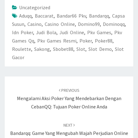
Uncategorized
Aduqq
,
Baccarat
,
Bandar66 Pkv
,
Bandarqq
,
Capsa
Susun
,
Casino
,
Casino Online
,
Domino99
,
Dominoqq
,
Idn Poker
,
Judi Bola
,
Judi Online
,
Pkv Games
,
Pkv
Games Qq
,
Pkv Games Resmi
,
Poker
,
Poker88
,
Roulette
,
Sakong
,
Sbobet88
,
Slot
,
Slot Demo
,
Slot
Gacor
Post
navigation
PREVIOUS
Mengalami Aksi Poker Yang Mendebarkan Dengan
CebanQQ: Tujuan Poker Online Anda
NEXT
Bandarqq: Game Yang Mengubah Wajah Perjudian Online