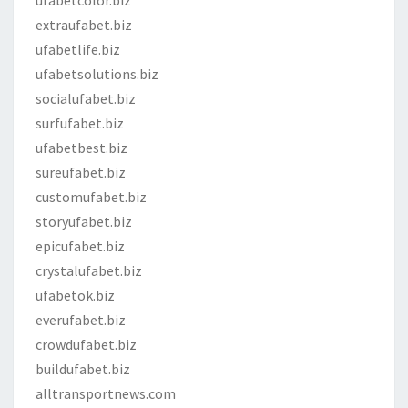
ufabetcolor.biz
extraufabet.biz
ufabetlife.biz
ufabetsolutions.biz
socialufabet.biz
surfufabet.biz
ufabetbest.biz
sureufabet.biz
customufabet.biz
storyufabet.biz
epicufabet.biz
crystalufabet.biz
ufabetok.biz
everufabet.biz
crowdufabet.biz
buildufabet.biz
alltransportnews.com