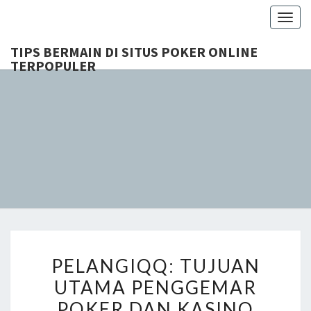
Togg
navig
TIPS BERMAIN DI SITUS POKER ONLINE
TERPOPULER
TIPS
Pelajari Tips
Bermain Di
Situs Poker
BERMAIN
Online
Terpopuler.
SITUS
Tingkatkan
Peluang
POKE
Kemenangan
Anda
Dengan
PELANGIQQ:
ONLIN
Strategi Dan
PELANGIQQ: TUJUAN
TUJUAN
Teknik Yang
TERPOPU
Efektif.
UTAMA PENGGEMAR
UTAMA
POKER DAN KASINO
PENGGEMAR