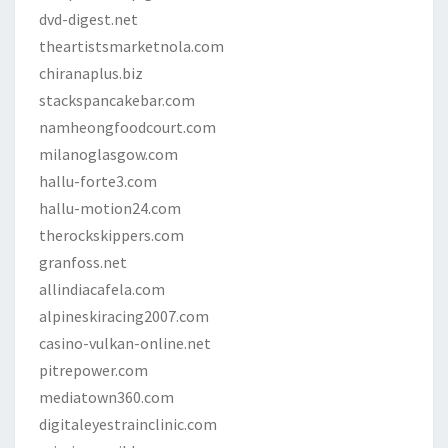
dvd-digest.net
theartistsmarketnola.com
chiranaplus.biz
stackspancakebar.com
namheongfoodcourt.com
milanoglasgow.com
hallu-forte3.com
hallu-motion24.com
therockskippers.com
granfoss.net
allindiacafela.com
alpineskiracing2007.com
casino-vulkan-online.net
pitrepower.com
mediatown360.com
digitaleyestrainclinic.com