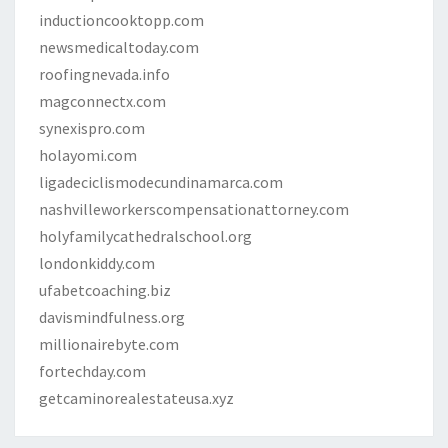
inductioncooktopp.com
newsmedicaltoday.com
roofingnevada.info
magconnectx.com
synexispro.com
holayomi.com
ligadeciclismodecundinamarca.com
nashvilleworkerscompensationattorney.com
holyfamilycathedralschool.org
londonkiddy.com
ufabetcoaching.biz
davismindfulness.org
millionairebyte.com
fortechday.com
getcaminorealestateusa.xyz