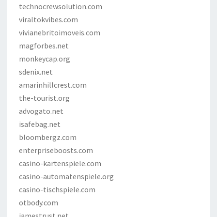
technocrewsolution.com
viraltokvibes.com
vivianebritoimoveis.com
magforbes.net
monkeycap.org
sdenix.net
amarinhillcrest.com
the-tourist.org
advogato.net
isafebag.net
bloombergz.com
enterpriseboosts.com
casino-kartenspiele.com
casino-automatenspiele.org
casino-tischspiele.com
otbody.com
jamestrust.net