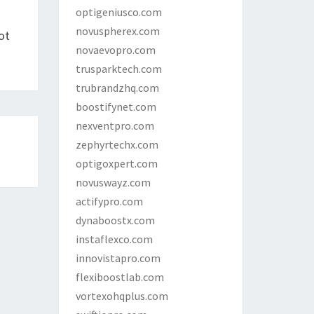
optigeniusco.com
novuspherex.com
ot
novaevopro.com
trusparktech.com
trubrandzhq.com
boostifynet.com
nexventpro.com
zephyrtechx.com
optigoxpert.com
novuswayz.com
actifypro.com
dynaboostx.com
instaflexco.com
innovistapro.com
flexiboostlab.com
vortexohqplus.com