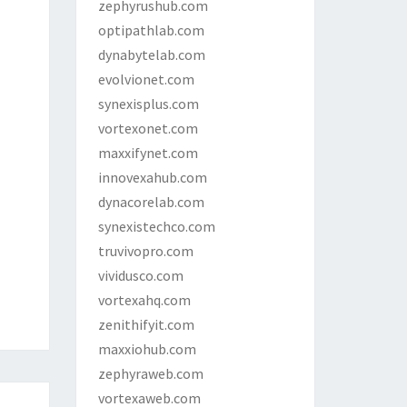
zephyrushub.com
optipathlab.com
dynabytelab.com
evolvionet.com
synexisplus.com
vortexonet.com
maxxifynet.com
innovexahub.com
dynacorelab.com
synexistechco.com
truvivopro.com
vividusco.com
vortexahq.com
zenithifyit.com
maxxiohub.com
zephyraweb.com
vortexaweb.com