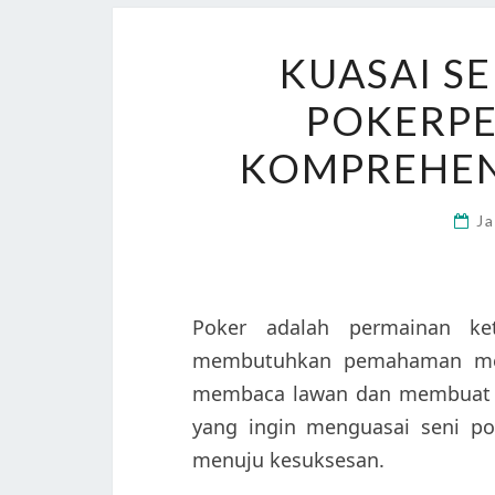
KUASAI S
POKERPE
KOMPREHEN
J
Poker adalah permainan ket
membutuhkan pemahaman men
membaca lawan dan membuat k
yang ingin menguasai seni po
menuju kesuksesan.