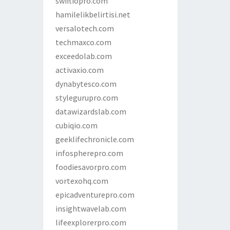
swiftiopro.com
hamilelikbelirtisi.net
versalotech.com
techmaxco.com
exceedolab.com
activaxio.com
dynabytesco.com
stylegurupro.com
datawizardslab.com
cubiqio.com
geeklifechronicle.com
infospherepro.com
foodiesavorpro.com
vortexohq.com
epicadventurepro.com
insightwavelab.com
lifeexplorerpro.com