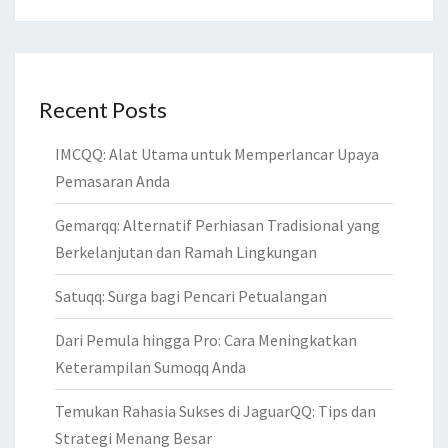
Recent Posts
IMCQQ: Alat Utama untuk Memperlancar Upaya
Pemasaran Anda
Gemarqq: Alternatif Perhiasan Tradisional yang
Berkelanjutan dan Ramah Lingkungan
Satuqq: Surga bagi Pencari Petualangan
Dari Pemula hingga Pro: Cara Meningkatkan
Keterampilan Sumoqq Anda
Temukan Rahasia Sukses di JaguarQQ: Tips dan
Strategi Menang Besar