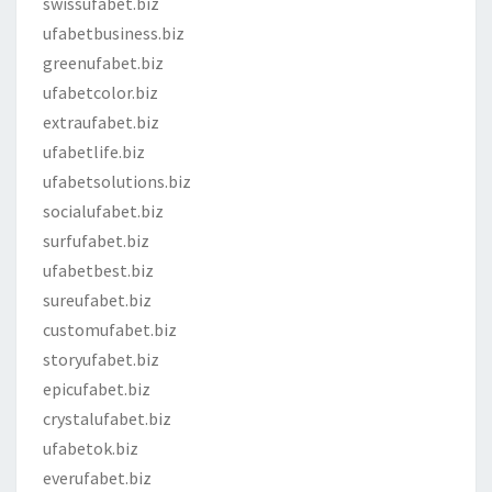
swissufabet.biz
ufabetbusiness.biz
greenufabet.biz
ufabetcolor.biz
extraufabet.biz
ufabetlife.biz
ufabetsolutions.biz
socialufabet.biz
surfufabet.biz
ufabetbest.biz
sureufabet.biz
customufabet.biz
storyufabet.biz
epicufabet.biz
crystalufabet.biz
ufabetok.biz
everufabet.biz