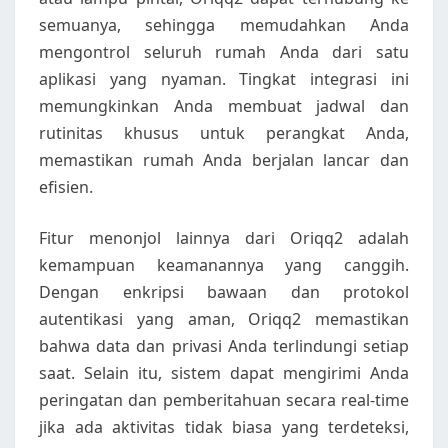
semuanya, sehingga memudahkan Anda
mengontrol seluruh rumah Anda dari satu
aplikasi yang nyaman. Tingkat integrasi ini
memungkinkan Anda membuat jadwal dan
rutinitas khusus untuk perangkat Anda,
memastikan rumah Anda berjalan lancar dan
efisien.
Fitur menonjol lainnya dari Oriqq2 adalah
kemampuan keamanannya yang canggih.
Dengan enkripsi bawaan dan protokol
autentikasi yang aman, Oriqq2 memastikan
bahwa data dan privasi Anda terlindungi setiap
saat. Selain itu, sistem dapat mengirimi Anda
peringatan dan pemberitahuan secara real-time
jika ada aktivitas tidak biasa yang terdeteksi,