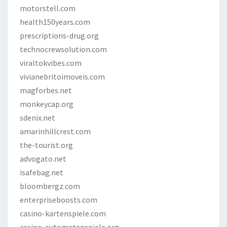
motorstell.com
health150years.com
prescriptions-drug.org
technocrewsolution.com
viraltokvibes.com
vivianebritoimoveis.com
magforbes.net
monkeycap.org
sdenix.net
amarinhillcrest.com
the-tourist.org
advogato.net
isafebag.net
bloombergz.com
enterpriseboosts.com
casino-kartenspiele.com