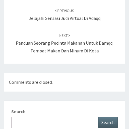
Post
navigation
PREVIOUS
Jelajahi Sensasi Judi Virtual Di Adaqq
NEXT
Panduan Seorang Pecinta Makanan Untuk Damqq:
Tempat Makan Dan Minum Di Kota
Comments are closed.
Search
Search