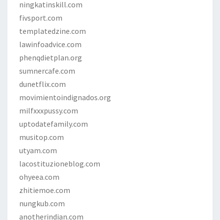
ningkatinskill.com
fivsport.com
templatedzine.com
lawinfoadvice.com
phenqdietplan.org
sumnercafe.com
dunetflix.com
movimientoindignados.org
milfxxxpussy.com
uptodatefamily.com
musitop.com
utyam.com
lacostituzioneblog.com
ohyeea.com
zhitiemoe.com
nungkub.com
anotherindian.com