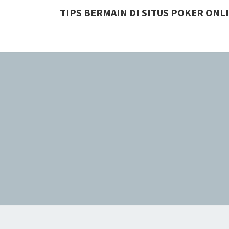
TIPS BERMAIN DI SITUS POKER ON