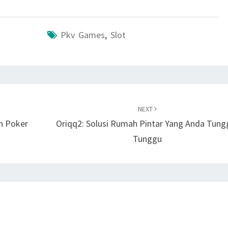
Pkv Games
,
Slot
NEXT
n Poker
Oriqq2: Solusi Rumah Pintar Yang Anda Tung
Tunggu