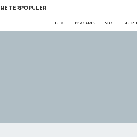
LINE TERPOPULER
HOME
PKV GAMES
SLOT
SPORT
T
Pelajari
Tips
Bermain Di
Situs Poker
BERM
Online
Terpopuler.
Tingkatkan
Peluang
S
Kemenangan