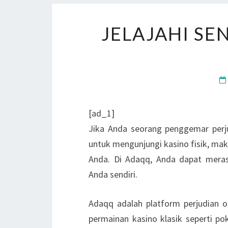
JELAJAHI SEN
[ad_1]
Jika Anda seorang penggemar perj
untuk mengunjungi kasino fisik, mak
Anda. Di Adaqq, Anda dapat meras
Anda sendiri.
Adaqq adalah platform perjudian 
permainan kasino klasik seperti pok