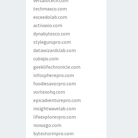
versalotech.com
techmaxco.com
exceedolab.com
activaxio.com
dynabytesco.com
stylegurupro.com
datawizardslab.com
cubiqio.com
geeklifechronicle.com
infospherepro.com
foodiesavorpro.com
vortexohq.com
epicadventurepro.com
insightwavelab.com
lifeexplorerpro.com
novusgo.com
bytestormpro.com