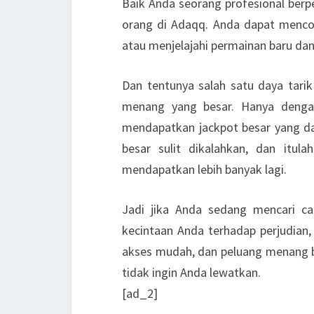
Baik Anda seorang profesional ber
orang di Adaqq. Anda dapat mencob
atau menjelajahi permainan baru dan 
Dan tentunya salah satu daya tarik 
menang yang besar. Hanya dengan
mendapatkan jackpot besar yang d
besar sulit dikalahkan, dan itu
mendapatkan lebih banyak lagi.
Jadi jika Anda sedang mencari 
kecintaan Anda terhadap perjudian
akses mudah, dan peluang menang be
tidak ingin Anda lewatkan.
[ad_2]