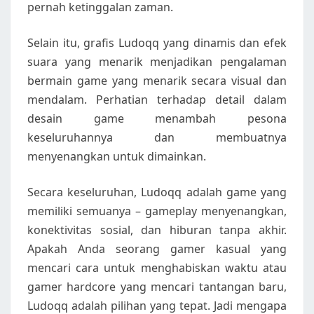
pernah ketinggalan zaman.
Selain itu, grafis Ludoqq yang dinamis dan efek
suara yang menarik menjadikan pengalaman
bermain game yang menarik secara visual dan
mendalam. Perhatian terhadap detail dalam
desain game menambah pesona
keseluruhannya dan membuatnya
menyenangkan untuk dimainkan.
Secara keseluruhan, Ludoqq adalah game yang
memiliki semuanya – gameplay menyenangkan,
konektivitas sosial, dan hiburan tanpa akhir.
Apakah Anda seorang gamer kasual yang
mencari cara untuk menghabiskan waktu atau
gamer hardcore yang mencari tantangan baru,
Ludoqq adalah pilihan yang tepat. Jadi mengapa