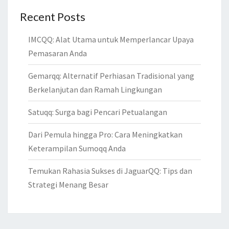
Recent Posts
IMCQQ: Alat Utama untuk Memperlancar Upaya
Pemasaran Anda
Gemarqq: Alternatif Perhiasan Tradisional yang
Berkelanjutan dan Ramah Lingkungan
Satuqq: Surga bagi Pencari Petualangan
Dari Pemula hingga Pro: Cara Meningkatkan
Keterampilan Sumoqq Anda
Temukan Rahasia Sukses di JaguarQQ: Tips dan
Strategi Menang Besar