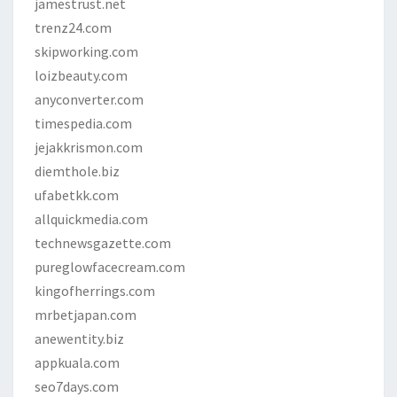
jamestrust.net
trenz24.com
skipworking.com
loizbeauty.com
anyconverter.com
timespedia.com
jejakkrismon.com
diemthole.biz
ufabetkk.com
allquickmedia.com
technewsgazette.com
pureglowfacecream.com
kingofherrings.com
mrbetjapan.com
anewentity.biz
appkuala.com
seo7days.com