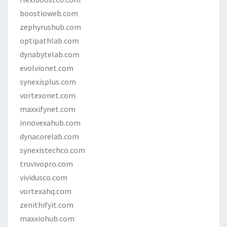
boostioweb.com
zephyrushub.com
optipathlab.com
dynabytelab.com
evolvionet.com
synexisplus.com
vortexonet.com
maxxifynet.com
innovexahub.com
dynacorelab.com
synexistechco.com
truvivopro.com
vividusco.com
vortexahq.com
zenithifyit.com
maxxiohub.com