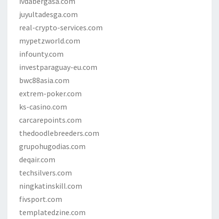
ivdabergasa.com
juyultadesga.com
real-crypto-services.com
mypetzworld.com
infounty.com
investparaguay-eu.com
bwc88asia.com
extrem-poker.com
ks-casino.com
carcarepoints.com
thedoodlebreeders.com
grupohugodias.com
deqair.com
techsilvers.com
ningkatinskill.com
fivsport.com
templatedzine.com