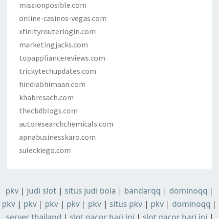
missionposible.com
online-casinos-vegas.com
xfinityrouterlogin.com
marketingjacks.com
topappliancereviews.com
trickytechupdates.com
hindiabhimaan.com
khabresach.com
thecbdblogs.com
autoresearchchemicals.com
apnabusinesskaro.com
suleckiego.com
pkv
|
judi slot
|
situs judi bola
|
bandarqq
|
dominoqq
|
pkv
|
pkv
|
pkv
|
pkv
|
pkv
|
situs pkv
|
pkv
|
dominoqq
|
server thailand
|
slot gacor hari ini
|
slot gacor hari ini
|