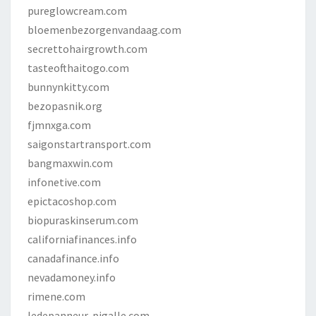
pureglowcream.com
bloemenbezorgenvandaag.com
secrettohairgrowth.com
tasteofthaitogo.com
bunnynkitty.com
bezopasnik.org
fjmnxga.com
saigonstartransport.com
bangmaxwin.com
infonetive.com
epictacoshop.com
biopuraskinserum.com
californiafinances.info
canadafinance.info
nevadamoney.info
rimene.com
ledepanneur-pigalle.com