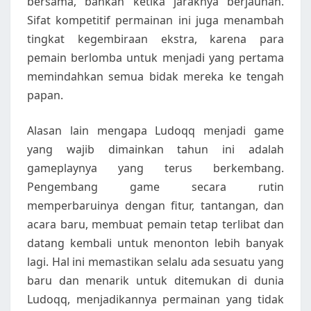
bersama, bahkan ketika jaraknya berjauhan.
Sifat kompetitif permainan ini juga menambah
tingkat kegembiraan ekstra, karena para
pemain berlomba untuk menjadi yang pertama
memindahkan semua bidak mereka ke tengah
papan.
Alasan lain mengapa Ludoqq menjadi game
yang wajib dimainkan tahun ini adalah
gameplaynya yang terus berkembang.
Pengembang game secara rutin
memperbaruinya dengan fitur, tantangan, dan
acara baru, membuat pemain tetap terlibat dan
datang kembali untuk menonton lebih banyak
lagi. Hal ini memastikan selalu ada sesuatu yang
baru dan menarik untuk ditemukan di dunia
Ludoqq, menjadikannya permainan yang tidak