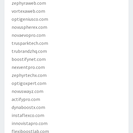
zephyraweb.com
vortexaweb.com
optigeniusco.com
novuspherex.com
novaevopro.com
trusparktech.com
trubrandzhq.com
boostifynet.com
nexventpro.com
zephyrtechx.com
optigoxpert.com
novuswayz.com
actifypro.com
dynaboostx.com
instaflexco.com
innovistapro.com
flexiboostlab.com