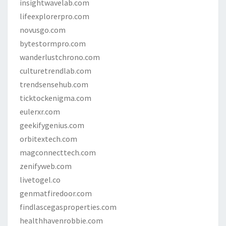
insightwavelab.com
lifeexplorerpro.com
novusgo.com
bytestormpro.com
wanderlustchrono.com
culturetrendlab.com
trendsensehub.com
ticktockenigma.com
eulerxr.com
geekifygenius.com
orbitextech.com
magconnecttech.com
zenifyweb.com
livetogel.co
genmatfiredoor.com
findlascegasproperties.com
healthhavenrobbie.com