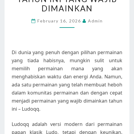
TERBAIK
DIMAINKAN
TAHUN
February 16, 2026
Admin
INI
YANG
WAJIB
DIMAINKAN
Di dunia yang penuh dengan pilihan permainan
yang tiada habisnya, mungkin sulit untuk
memilih permainan mana yang akan
menghabiskan waktu dan energi Anda. Namun,
ada satu permainan yang telah membuat heboh
dalam komunitas permainan dan dengan cepat
menjadi permainan yang wajib dimainkan tahun
ini – Ludoqq.
Ludoqq adalah versi modern dari permainan
papan klasik Ludo, tetapi dengan keunikan.