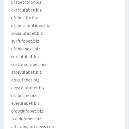
ufabetcolor.biz
extraufabet.biz
ufabetlife.biz
ufabetsolutions.biz
socialufabet.biz
surfufabet.biz
ufabetbest.biz
sureufabet.biz
customufabet.biz
storyufabet.biz
epicufabet.biz
crystalufabet.biz
ufabetok.biz
everufabet.biz
crowdufabet.biz
buildufabet.biz
alltransportnews.com