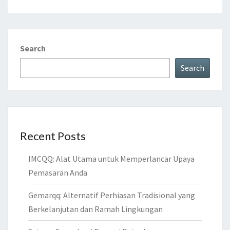
Search
Search
Recent Posts
IMCQQ: Alat Utama untuk Memperlancar Upaya
Pemasaran Anda
Gemarqq: Alternatif Perhiasan Tradisional yang
Berkelanjutan dan Ramah Lingkungan