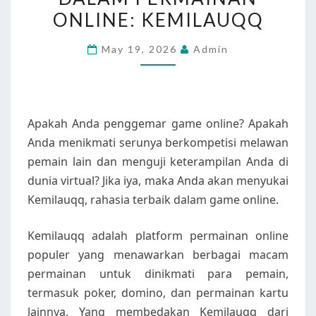
DISIMPAN
ONLINE: KEMILAUQQ
DALAM
May 19, 2026
Admin
PERMAINAN
ONLINE:
KEMILAUQQ
Apakah Anda penggemar game online? Apakah
Anda menikmati serunya berkompetisi melawan
pemain lain dan menguji keterampilan Anda di
dunia virtual? Jika iya, maka Anda akan menyukai
Kemilauqq, rahasia terbaik dalam game online.
Kemilauqq adalah platform permainan online
populer yang menawarkan berbagai macam
permainan untuk dinikmati para pemain,
termasuk poker, domino, dan permainan kartu
lainnya. Yang membedakan Kemilauqq dari