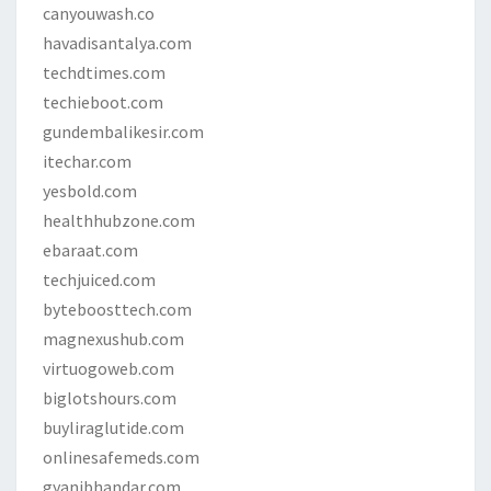
canyouwash.co
havadisantalya.com
techdtimes.com
techieboot.com
gundembalikesir.com
itechar.com
yesbold.com
healthhubzone.com
ebaraat.com
techjuiced.com
byteboosttech.com
magnexushub.com
virtuogoweb.com
biglotshours.com
buyliraglutide.com
onlinesafemeds.com
gyanibhandar.com