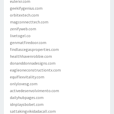
eulerxr.com
geekifygenius.com
orbitextech.com
magconnecttech.com
zenifyweb.com
livetogel.co
genmatfiredoor.com
findlascegasproperties.com
healthhavenrobbie.com
donanddonnadesigns.com
eagleoneconstructiontx.com
equiflexvitality.com
onlylovesg.com
activedesenvolvimento.com
dailyhubpages.com
idnplaysbobet.com
sattakingvikidadacall.com