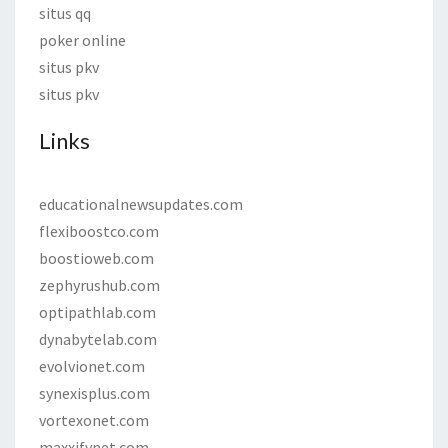
situs qq
poker online
situs pkv
situs pkv
Links
educationalnewsupdates.com
flexiboostco.com
boostioweb.com
zephyrushub.com
optipathlab.com
dynabytelab.com
evolvionet.com
synexisplus.com
vortexonet.com
maxxifynet.com