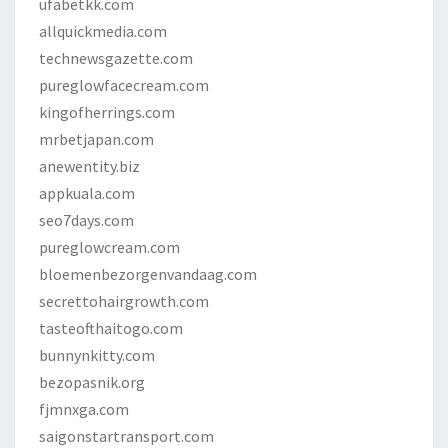
ufabetkk.com
allquickmedia.com
technewsgazette.com
pureglowfacecream.com
kingofherrings.com
mrbetjapan.com
anewentity.biz
appkuala.com
seo7days.com
pureglowcream.com
bloemenbezorgenvandaag.com
secrettohairgrowth.com
tasteofthaitogo.com
bunnynkitty.com
bezopasnik.org
fjmnxga.com
saigonstartransport.com