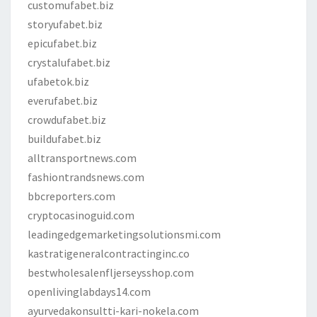
customufabet.biz
storyufabet.biz
epicufabet.biz
crystalufabet.biz
ufabetok.biz
everufabet.biz
crowdufabet.biz
buildufabet.biz
alltransportnews.com
fashiontrandsnews.com
bbcreporters.com
cryptocasinoguid.com
leadingedgemarketingsolutionsmi.com
kastratigeneralcontractinginc.co
bestwholesalenfljerseysshop.com
openlivinglabdays14.com
ayurvedakonsultti-kari-nokela.com