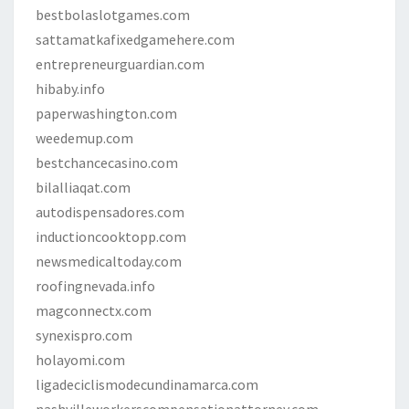
bestbolaslotgames.com
sattamatkafixedgamehere.com
entrepreneurguardian.com
hibaby.info
paperwashington.com
weedemup.com
bestchancecasino.com
bilalliaqat.com
autodispensadores.com
inductioncooktopp.com
newsmedicaltoday.com
roofingnevada.info
magconnectx.com
synexispro.com
holayomi.com
ligadeciclismodecundinamarca.com