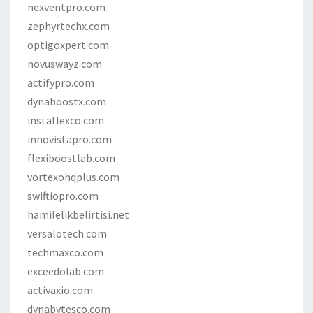
nexventpro.com
zephyrtechx.com
optigoxpert.com
novuswayz.com
actifypro.com
dynaboostx.com
instaflexco.com
innovistapro.com
flexiboostlab.com
vortexohqplus.com
swiftiopro.com
hamilelikbelirtisi.net
versalotech.com
techmaxco.com
exceedolab.com
activaxio.com
dynabytesco.com