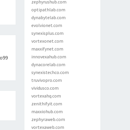
zephyrushub.com
optipathlab.com
dynabytelab.com
evolvionet.com
synexisplus.com
vortexonet.com
maxxifynet.com
innovexahub.com
no99
dynacorelab.com
synexistechco.com
truvivopro.com
vividusco.com
vortexahq.com
zenithifyit.com
maxxiohub.com
zephyraweb.com
vortexaweb.com