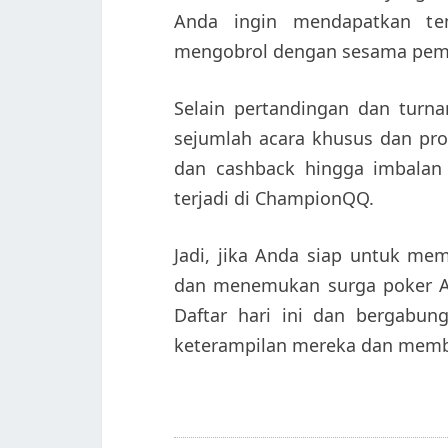
Anda ingin mendapatkan tem
mengobrol dengan sesama pem
Selain pertandingan dan tur
sejumlah acara khusus dan pro
dan cashback hingga imbalan 
terjadi di ChampionQQ.
Jadi, jika Anda siap untuk me
dan menemukan surga poker And
Daftar hari ini dan bergabun
keterampilan mereka dan membu