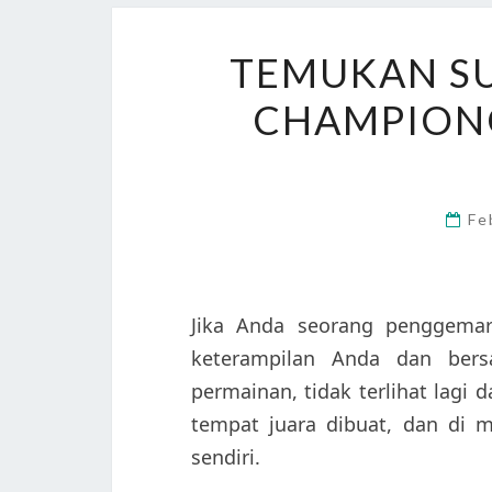
TEMUKAN SU
CHAMPIONQ
Fe
Jika Anda seorang penggema
keterampilan Anda dan bers
permainan, tidak terlihat lagi 
tempat juara dibuat, dan di
sendiri.