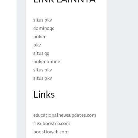
situs pkv
dominoqq
poker
pkv
situs qq
poker online
situs pkv
situs pkv
Links
educationalnewsupdates.com
flexiboostco.com
boostioweb.com