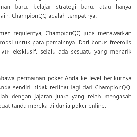
an baru, belajar strategi baru, atau hanya
ain, ChampionQQ adalah tempatnya.
namen regulernya, ChampionQQ juga menawarkan
mosi untuk para pemainnya. Dari bonus freerolls
VIP eksklusif, selalu ada sesuatu yang menarik
mbawa permainan poker Anda ke level berikutnya
a sendiri, tidak terlihat lagi dari ChampionQQ.
glah dengan jajaran juara yang telah mengasah
at tanda mereka di dunia poker online.