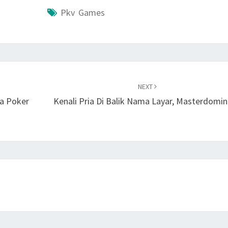
Pkv Games
NEXT
ra Poker
Kenali Pria Di Balik Nama Layar, Masterdomi