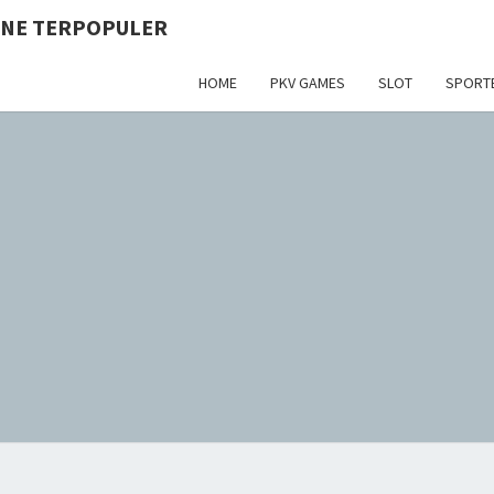
LINE TERPOPULER
HOME
PKV GAMES
SLOT
SPORT
T
Pelajari
Tips
Bermain Di
Situs Poker
BERM
Online
Terpopuler.
Tingkatkan
Peluang
S
Kemenangan