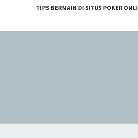
TIPS BERMAIN DI SITUS POKER ON