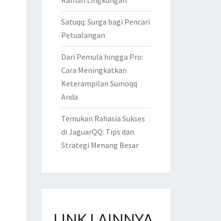
Ramah Lingkungan
Satuqq: Surga bagi Pencari
Petualangan
Dari Pemula hingga Pro:
Cara Meningkatkan
Keterampilan Sumoqq
Anda
Temukan Rahasia Sukses
di JaguarQQ: Tips dan
Strategi Menang Besar
LINK LAINNYA