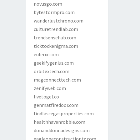
novusgo.com
bytestormpro.com
wanderlustchrono.com
culturetrendlab.com
trendsensehub.com
ticktockenigma.com
eulerxr.com
geekifygenius.com
orbitextech.com
magconnecttech.com
zenifyweb.com
livetogel.co
genmatfiredoor.com
findlascegasproperties.com
healthhavenrobbie.com
donanddonnadesigns.com
eagleoneconstructiontx.com