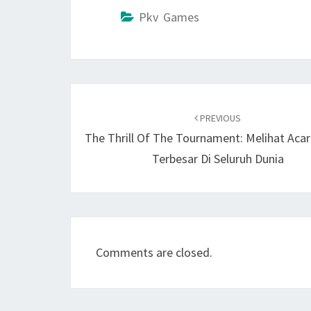
Pkv Games
Post
navigation
PREVIOUS
The Thrill Of The Tournament: Melihat Aca
Terbesar Di Seluruh Dunia
Comments are closed.