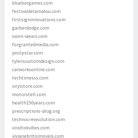
bluebargames.com
festivaldelamalou.com
firstsigninnovations.com
garberdodge.com
swim-wears.com
forgrantedmedia.com
peolpstar.com
tylerscustomdesign.com
carworksonline.com
techtimesss.com
virylstore.com
motorstell.com
health150years.com
prescriptions-drug.org
technocrewsolution.com
viraltokvibes.com
vivianebritoimoveis.com