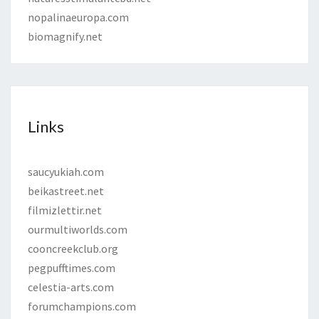
nopalinaeuropa.com
biomagnify.net
Links
saucyukiah.com
beikastreet.net
filmizlettir.net
ourmultiworlds.com
cooncreekclub.org
pegpufftimes.com
celestia-arts.com
forumchampions.com