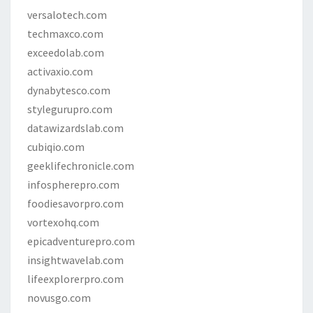
versalotech.com
techmaxco.com
exceedolab.com
activaxio.com
dynabytesco.com
stylegurupro.com
datawizardslab.com
cubiqio.com
geeklifechronicle.com
infospherepro.com
foodiesavorpro.com
vortexohq.com
epicadventurepro.com
insightwavelab.com
lifeexplorerpro.com
novusgo.com