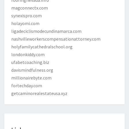
roofingnevada.info
magconnectx.com
synexispro.com
holayomi.com
ligadeciclismodecundinamarca.com
nashvilleworkerscompensationattorney.com
holyfamilycathedralschool.org
londonkiddy.com
ufabetcoaching.biz
davismindfulness.org
millionairebyte.com
fortechday.com
getcaminorealestateusa.xyz