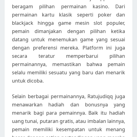
beragam pilihan permainan kasino. Dari
permainan kartu klasik seperti poker dan
blackjack hingga game mesin slot populer,
pemain dimanjakan dengan pilihan ketika
datang untuk menemukan game yang sesuai
dengan preferensi mereka. Platform ini juga
secara teratur memperbarui pilihan
permainannya, memastikan bahwa pemain
selalu memiliki sesuatu yang baru dan menarik
untuk dicoba.
Selain berbagai permainannya, Ratujudiqq juga
menawarkan hadiah dan bonusnya yang
menarik bagi para pemainnya. Baik itu hadiah
uang tunai, putaran gratis, atau imbalan lainnya,
pemain memiliki kesempatan untuk menang