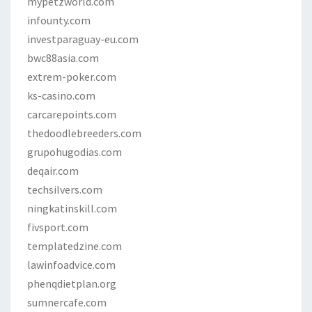
mypetzworld.com
infounty.com
investparaguay-eu.com
bwc88asia.com
extrem-poker.com
ks-casino.com
carcarepoints.com
thedoodlebreeders.com
grupohugodias.com
deqair.com
techsilvers.com
ningkatinskill.com
fivsport.com
templatedzine.com
lawinfoadvice.com
phenqdietplan.org
sumnercafe.com