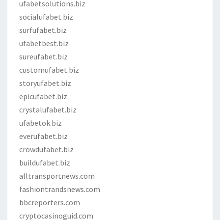
ufabetsolutions.biz
socialufabet.biz
surfufabet.biz
ufabetbest.biz
sureufabet.biz
customufabet.biz
storyufabet.biz
epicufabet.biz
crystalufabet.biz
ufabetok.biz
everufabet.biz
crowdufabet.biz
buildufabet.biz
alltransportnews.com
fashiontrandsnews.com
bbcreporters.com
cryptocasinoguid.com