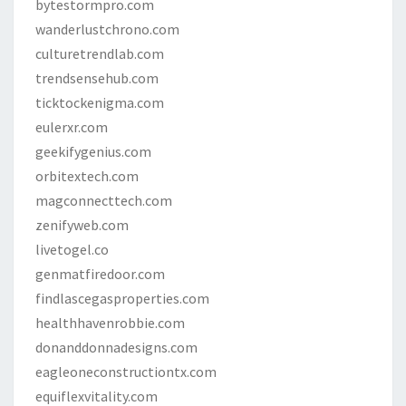
bytestormpro.com
wanderlustchrono.com
culturetrendlab.com
trendsensehub.com
ticktockenigma.com
eulerxr.com
geekifygenius.com
orbitextech.com
magconnecttech.com
zenifyweb.com
livetogel.co
genmatfiredoor.com
findlascegasproperties.com
healthhavenrobbie.com
donanddonnadesigns.com
eagleoneconstructiontx.com
equiflexvitality.com