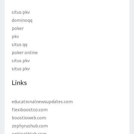
situs pkv
dominoqq
poker
pkv
situs qq
poker online
situs pkv
situs pkv
Links
educationalnewsupdates.com
flexiboostco.com
boostioweb.com
zephyrushub.com
optipathlab.com