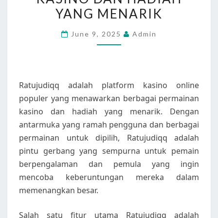
PERMAINAN
YANG MENARIK
KASINO
June 9, 2025
Admin
DAN
HADIAH
YANG
MENARIK
Ratujudiqq adalah platform kasino online
populer yang menawarkan berbagai permainan
kasino dan hadiah yang menarik. Dengan
antarmuka yang ramah pengguna dan berbagai
permainan untuk dipilih, Ratujudiqq adalah
pintu gerbang yang sempurna untuk pemain
berpengalaman dan pemula yang ingin
mencoba keberuntungan mereka dalam
memenangkan besar.
Salah satu fitur utama Ratujudiqq adalah