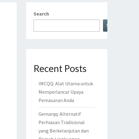
KER
Search
Search
LINE
OPULER
Recent Posts
IMCQQ: Alat Utama untuk
Memperlancar Upaya
Pemasaran Anda
Gemarqq: Alternatif
Perhiasan Tradisional
yang Berkelanjutan dan