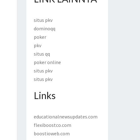
situs pkv
dominoqq
poker
pkv
situs qq
poker online
situs pkv
situs pkv
Links
educationalnewsupdates.com
flexiboostco.com
boostioweb.com