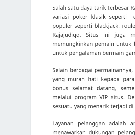
Salah satu daya tarik terbesar 
variasi poker klasik sepert
populer seperti blackjack, rou
Rajajudiqq. Situs ini juga
memungkinkan pemain untuk ber
untuk pengalaman bermain ga
Selain berbagai permainannya
yang murah hati kepada par
bonus selamat datang, seme
melalui program VIP situs. D
sesuatu yang menarik terjadi di
Layanan pelanggan adalah ar
menawarkan dukungan pelangg