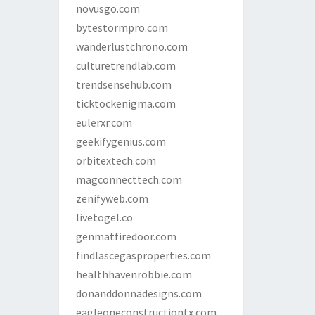
novusgo.com
bytestormpro.com
wanderlustchrono.com
culturetrendlab.com
trendsensehub.com
ticktockenigma.com
eulerxr.com
geekifygenius.com
orbitextech.com
magconnecttech.com
zenifyweb.com
livetogel.co
genmatfiredoor.com
findlascegasproperties.com
healthhavenrobbie.com
donanddonnadesigns.com
eagleoneconstructiontx.com