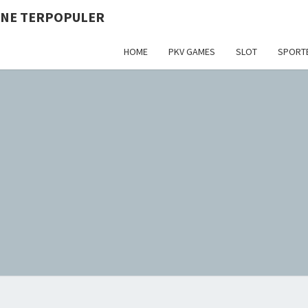
LINE TERPOPULER
HOME
PKV GAMES
SLOT
SPORT
T
Pelajari
Tips
Bermain Di
Situs Poker
BERM
Online
Terpopuler.
Tingkatkan
Peluang
S
Kemenangan