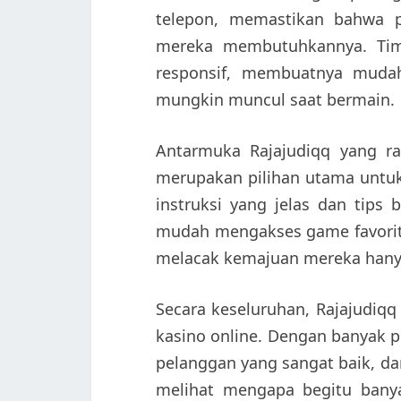
telepon, memastikan bahwa 
mereka membutuhkannya. Tim
responsif, membuatnya muda
mungkin muncul saat bermain.
Antarmuka Rajajudiqq yang r
merupakan pilihan utama untuk
instruksi yang jelas dan tip
mudah mengakses game favorit
melacak kemajuan mereka hanya
Secara keseluruhan, Rajajudiq
kasino online. Dengan banyak p
pelanggan yang sangat baik, 
melihat mengapa begitu bany