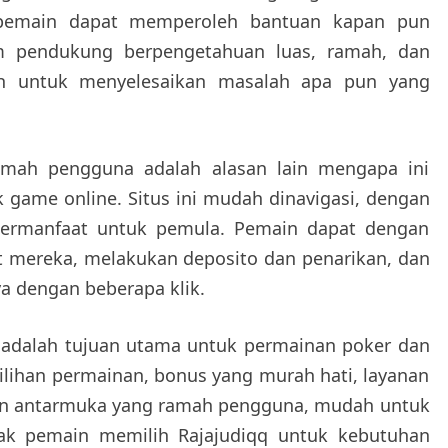
pemain dapat memperoleh bantuan kapan pun
 pendukung berpengetahuan luas, ramah, dan
h untuk menyelesaikan masalah apa pun yang
amah pengguna adalah alasan lain mengapa ini
 game online. Situs ini mudah dinavigasi, dengan
s bermanfaat untuk pemula. Pemain dapat dengan
 mereka, melakukan deposito dan penarikan, dan
 dengan beberapa klik.
q adalah tujuan utama untuk permainan poker dan
ilihan permainan, bonus yang murah hati, layanan
dan antarmuka yang ramah pengguna, mudah untuk
ak pemain memilih Rajajudiqq untuk kebutuhan