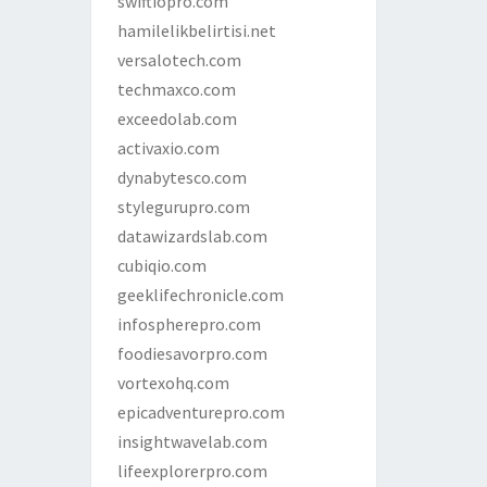
swiftiopro.com
hamilelikbelirtisi.net
versalotech.com
techmaxco.com
exceedolab.com
activaxio.com
dynabytesco.com
stylegurupro.com
datawizardslab.com
cubiqio.com
geeklifechronicle.com
infospherepro.com
foodiesavorpro.com
vortexohq.com
epicadventurepro.com
insightwavelab.com
lifeexplorerpro.com