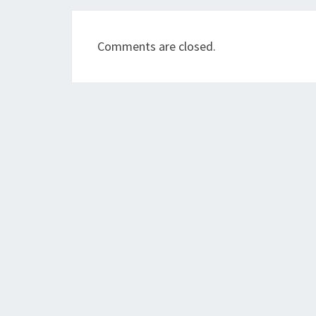
Comments are closed.