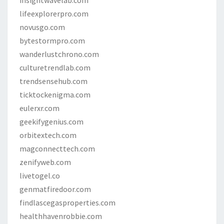
insightwavelab.com
lifeexplorerpro.com
novusgo.com
bytestormpro.com
wanderlustchrono.com
culturetrendlab.com
trendsensehub.com
ticktockenigma.com
eulerxr.com
geekifygenius.com
orbitextech.com
magconnecttech.com
zenifyweb.com
livetogel.co
genmatfiredoor.com
findlascegasproperties.com
healthhavenrobbie.com