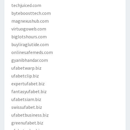
techjuiced.com
byteboosttech.com
magnexushub.com
virtuogoweb.com
biglotshours.com
buyliraglutide.com
onlinesafemeds.com
gyanibhandar.com
ufabetwarp.biz
ufabetclip.biz
expertufabet.biz
fantasyufabet.biz
ufabetsiam.biz
swissufabet.biz
ufabetbusiness.biz
greenufabet.biz