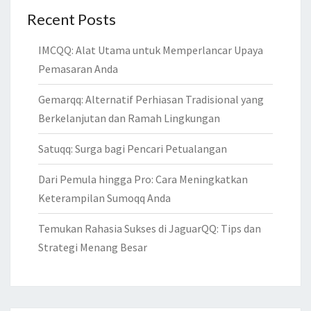
Recent Posts
IMCQQ: Alat Utama untuk Memperlancar Upaya
Pemasaran Anda
Gemarqq: Alternatif Perhiasan Tradisional yang
Berkelanjutan dan Ramah Lingkungan
Satuqq: Surga bagi Pencari Petualangan
Dari Pemula hingga Pro: Cara Meningkatkan
Keterampilan Sumoqq Anda
Temukan Rahasia Sukses di JaguarQQ: Tips dan
Strategi Menang Besar