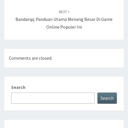
NEXT
Bandarqq: Panduan Utama Menang Besar Di Game
Online Populer Ini
Comments are closed.
Search
Search