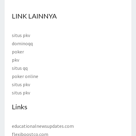
LINK LAINNYA
situs pkv
dominoqq
poker
pkv
situs qq
poker online
situs pkv
situs pkv
Links
educationalnewsupdates.com
flexiboostco.com