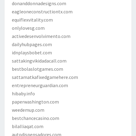
donanddonnadesigns.com
eagleoneconstructiontx.com
equiflexvitality.com
onlylovesg.com
activedesenvolvimento.com
dailyhubpages.com
idnplaysbobet.com
sattakingvikidadacall.com
bestbolaslotgames.com
sattamatkafixedgamehere.com
entrepreneurguardian.com
hibaby.info
paperwashington.com
weedemup.com
bestchancecasino.com
bilalliaqat.com
autodispensadores.com