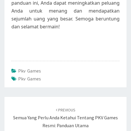
panduan ini, Anda dapat meningkatkan peluang
Anda untuk menang dan mendapatkan
sejumlah uang yang besar. Semoga beruntung
dan selamat bermain!
Pkv Games
Pkv Games
Post
navigation
PREVIOUS
Semua Yang Perlu Anda Ketahui Tentang PKV Games
Resmi: Panduan Utama