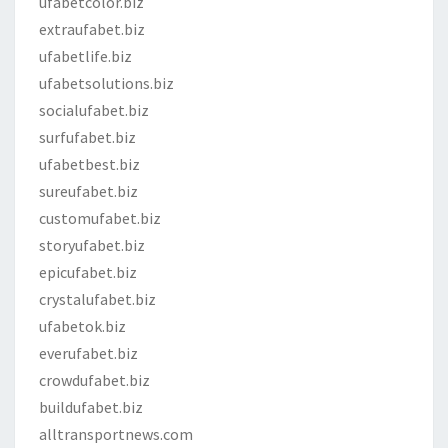
ufabetcolor.biz
extraufabet.biz
ufabetlife.biz
ufabetsolutions.biz
socialufabet.biz
surfufabet.biz
ufabetbest.biz
sureufabet.biz
customufabet.biz
storyufabet.biz
epicufabet.biz
crystalufabet.biz
ufabetok.biz
everufabet.biz
crowdufabet.biz
buildufabet.biz
alltransportnews.com