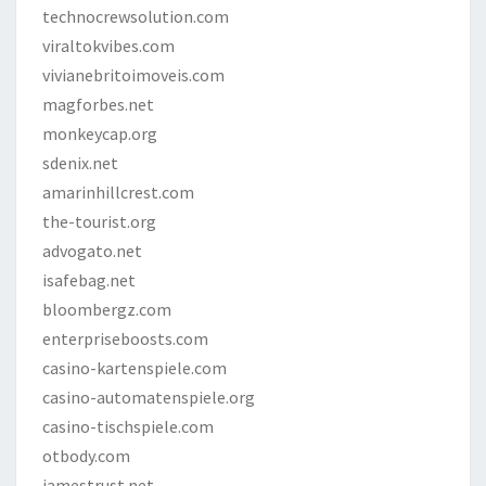
technocrewsolution.com
viraltokvibes.com
vivianebritoimoveis.com
magforbes.net
monkeycap.org
sdenix.net
amarinhillcrest.com
the-tourist.org
advogato.net
isafebag.net
bloombergz.com
enterpriseboosts.com
casino-kartenspiele.com
casino-automatenspiele.org
casino-tischspiele.com
otbody.com
jamestrust.net