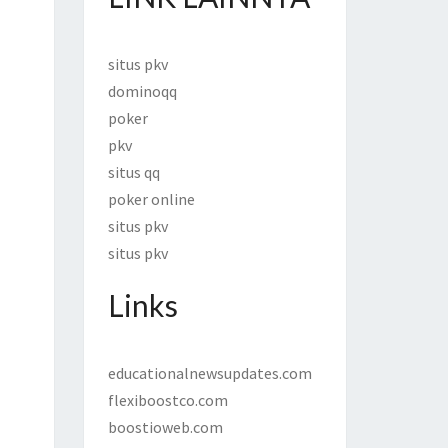
situs pkv
dominoqq
poker
pkv
situs qq
poker online
situs pkv
situs pkv
Links
educationalnewsupdates.com
flexiboostco.com
boostioweb.com