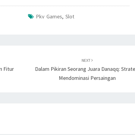
Pkv Games
,
Slot
NEXT
 Fitur
Dalam Pikiran Seorang Juara Danaqq: Strate
Mendominasi Persaingan