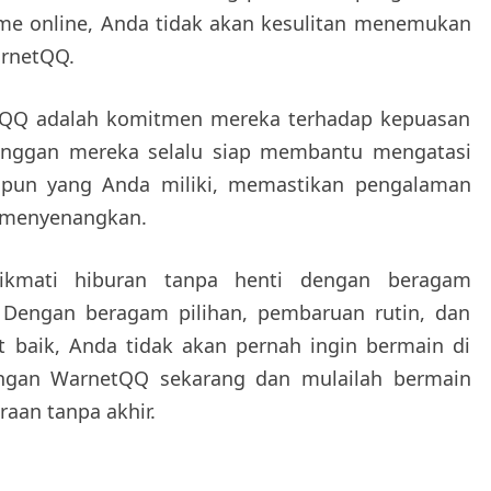
me online, Anda tidak akan kesulitan menemukan
rnetQQ.
netQQ adalah komitmen mereka terhadap kepuasan
anggan mereka selalu siap membantu mengatasi
 pun yang Anda miliki, memastikan pengalaman
 menyenangkan.
kmati hiburan tanpa henti dengan beragam
 Dengan beragam pilihan, pembaruan rutin, dan
 baik, Anda tidak akan pernah ingin bermain di
engan WarnetQQ sekarang dan mulailah bermain
aan tanpa akhir.