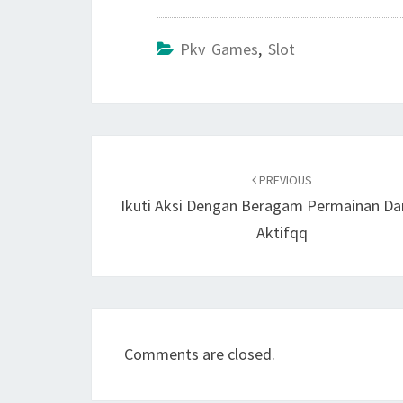
Pkv Games
,
Slot
Post
navigation
PREVIOUS
Ikuti Aksi Dengan Beragam Permainan Dan
Aktifqq
Comments are closed.