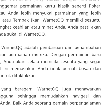
ggemar permainan kartu klasik seperti Poker,
tau Anda lebih menyukai permainan yang lebih
t atau Tembak Ikan, WarnetQQ memiliki sesuatu
ngkat keahlian atau minat Anda, Anda pasti akan
a sukai di WarnetQQ.
ang WarnetQQ adalah pembaruan dan penambahan
kaan permainan mereka. Dengan permainan baru
, Anda akan selalu memiliki sesuatu yang segar
l ini memastikan Anda tidak pernah bosan dan
untuk ditaklukkan.
ya yang beragam, WarnetQQ juga menawarkan
gguna sehingga memudahkan navigasi dan
Anda. Baik Anda seorang pemain berpengalaman