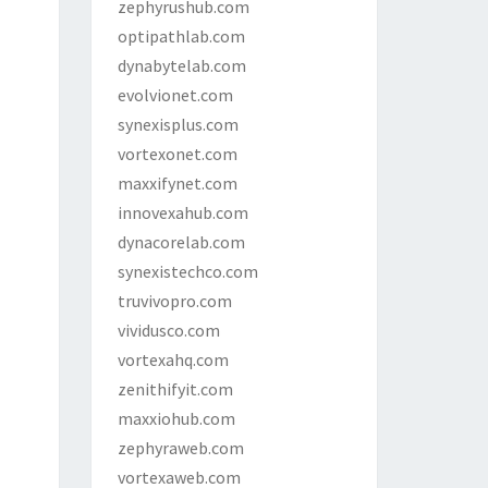
zephyrushub.com
optipathlab.com
dynabytelab.com
evolvionet.com
synexisplus.com
vortexonet.com
maxxifynet.com
innovexahub.com
dynacorelab.com
synexistechco.com
truvivopro.com
vividusco.com
vortexahq.com
zenithifyit.com
maxxiohub.com
zephyraweb.com
vortexaweb.com