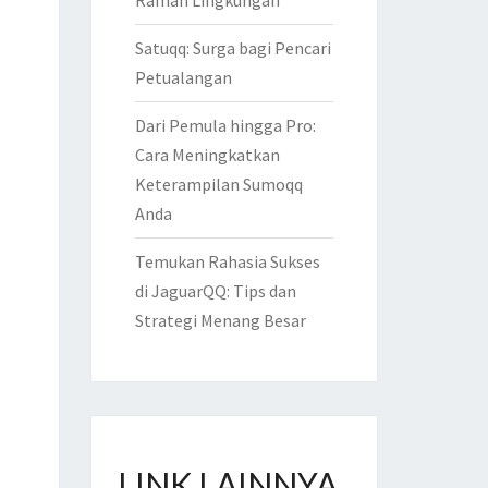
Ramah Lingkungan
Satuqq: Surga bagi Pencari
Petualangan
Dari Pemula hingga Pro:
Cara Meningkatkan
Keterampilan Sumoqq
Anda
Temukan Rahasia Sukses
di JaguarQQ: Tips dan
Strategi Menang Besar
LINK LAINNYA