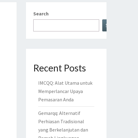
KER
Search
Search
LINE
OPULER
Recent Posts
IMCQQ: Alat Utama untuk
Memperlancar Upaya
Pemasaran Anda
Gemarqq: Alternatif
Perhiasan Tradisional
yang Berkelanjutan dan