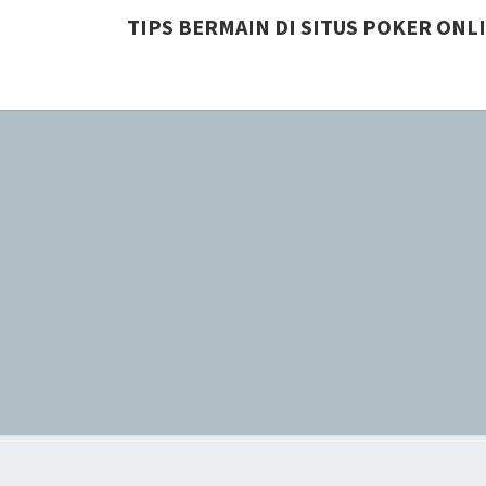
TIPS BERMAIN DI SITUS POKER ON