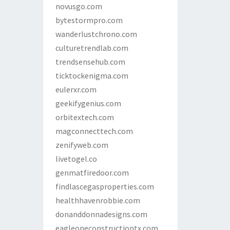
novusgo.com
bytestormpro.com
wanderlustchrono.com
culturetrendlab.com
trendsensehub.com
ticktockenigma.com
eulerxr.com
geekifygenius.com
orbitextech.com
magconnecttech.com
zenifyweb.com
livetogel.co
genmatfiredoor.com
findlascegasproperties.com
healthhavenrobbie.com
donanddonnadesigns.com
eagleoneconstructiontx.com