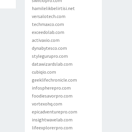
swiftiopro.com
hamilelikbelirtisi.net
versalotech.com
techmaxco.com
exceedolab.com
activaxio.com
dynabytesco.com
stylegurupro.com
datawizardslab.com
cubiqio.com
geeklifechronicle.com
infospherepro.com
foodiesavorpro.com
vortexohq.com
epicadventurepro.com
insightwavelab.com
lifeexplorerpro.com