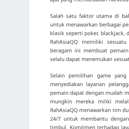
Salah satu faktor utama di b
untuk menawarkan berbagai per
klasik seperti poker, blackjack, 
RahAsiaQQ memiliki sesuatu
beragam ini membuat pemain t
selalu dapat menemukan sesuat
Selain pemilihan game yang
menyediakan layanan pelangga
pemain dapat dengan mudah me
mungkin mereka miliki melalu
RahAsiaQQ menawarkan tim duk
24/7 untuk membantu dengan
timbul. Komitmen terhadap la