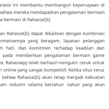
sparansi ini membantu membangun kepercayaan di
u bahwa mereka mendapatkan pengalaman bermain
eka bermain di RahasiaQQ.
lan RahasiaQQ dapat dikaitkan dengan kombinasi
permainannya yang beragam, layanan pelanggan
h hati, dan komitmen terhadap keadilan dan
kus pada memberikan pengalaman bermain game
ya, Rahasiaqq telah berhasil mengukir ceruk untuk
an online yang sangat kompetitif. Ketika situs terus
 bahwa RahasiaQQ akan tetap menjadi kekuatan
lam industri selama bertahun -tahun yang akan