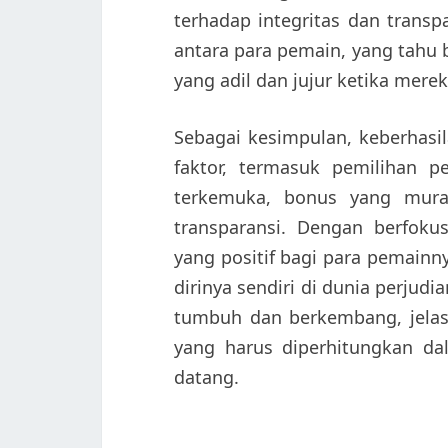
terhadap integritas dan tran
antara para pemain, yang tah
yang adil dan jujur ​​ketika mer
Sebagai kesimpulan, keberhasi
faktor, termasuk pemilihan 
terkemuka, bonus yang mura
transparansi. Dengan berfo
yang positif bagi para pemainn
dirinya sendiri di dunia perjudi
tumbuh dan berkembang, jelas
yang harus diperhitungkan da
datang.