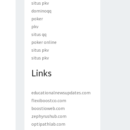
situs pkv
dominoqq
poker
pkv
situs qq
poker online
situs pkv
situs pkv
Links
educationalnewsupdates.com
flexiboostco.com
boostioweb.com
zephyrushub.com
optipathlab.com