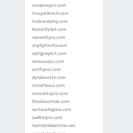
novaevopro.com
trusparktech.com
trubrandzhq.com
boostifynet.com
nexventpro.com
zephyrtechx.com
optigoxpert.com
novuswayz.com
actifypro.com
dynaboostx.com
instaflexco.com
innovistapro.com
flexiboostlab.com
vortexohqplus.com
swiftiopro.com
hamilelikbelirtisi.net