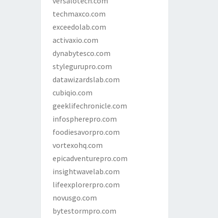
versalotech.com
techmaxco.com
exceedolab.com
activaxio.com
dynabytesco.com
stylegurupro.com
datawizardslab.com
cubiqio.com
geeklifechronicle.com
infospherepro.com
foodiesavorpro.com
vortexohq.com
epicadventurepro.com
insightwavelab.com
lifeexplorerpro.com
novusgo.com
bytestormpro.com