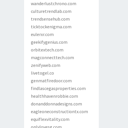
wanderlustchrono.com
culturetrendlab.com
trendsensehub.com
ticktockenigma.com
eulerxr.com
geekifygenius.com
orbitextech.com
magconnecttech.com
zenifyweb.com
livetogel.co
genmatfiredoor.com
findlascegasproperties.com
healthhavenrobbie.com
donanddonnadesigns.com
eagleoneconstructiontx.com
equiflexvitality.com
onlylovesg.com