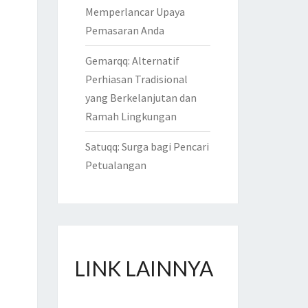
Memperlancar Upaya
Pemasaran Anda
Gemarqq: Alternatif
Perhiasan Tradisional
yang Berkelanjutan dan
Ramah Lingkungan
Satuqq: Surga bagi Pencari
Petualangan
LINK LAINNYA