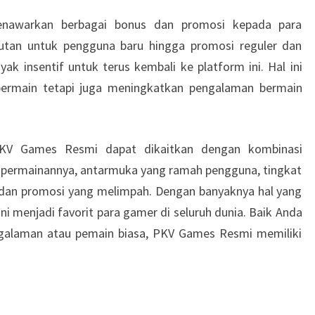
enawarkan berbagai bonus dan promosi kepada para
utan untuk pengguna baru hingga promosi reguler dan
ak insentif untuk terus kembali ke platform ini. Hal ini
ermain tetapi juga meningkatkan pengalaman bermain
 PKV Games Resmi dapat dikaitkan dengan kombinasi
 permainannya, antarmuka yang ramah pengguna, tingkat
 dan promosi yang melimpah. Dengan banyaknya hal yang
ini menjadi favorit para gamer di seluruh dunia. Baik Anda
ngalaman atau pemain biasa, PKV Games Resmi memiliki