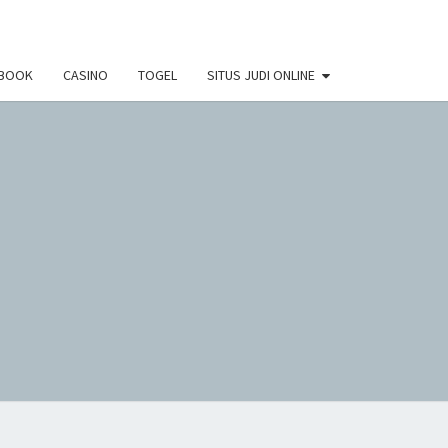
BOOK
CASINO
TOGEL
SITUS JUDI ONLINE
IPS
AIN DI
ITUS