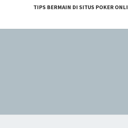
TIPS BERMAIN DI SITUS POKER ON