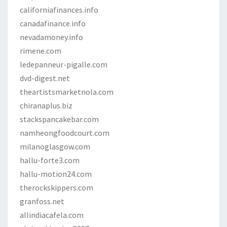
californiafinances.info
canadafinance.info
nevadamoney.info
rimene.com
ledepanneur-pigalle.com
dvd-digest.net
theartistsmarketnola.com
chiranaplus.biz
stackspancakebar.com
namheongfoodcourt.com
milanoglasgow.com
hallu-forte3.com
hallu-motion24.com
therockskippers.com
granfoss.net
allindiacafela.com