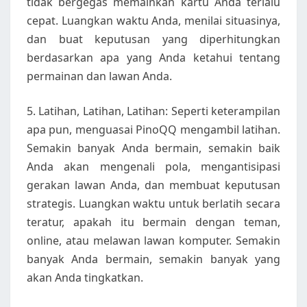
tidak bergegas memainkan kartu Anda terlalu
cepat. Luangkan waktu Anda, menilai situasinya,
dan buat keputusan yang diperhitungkan
berdasarkan apa yang Anda ketahui tentang
permainan dan lawan Anda.
5. Latihan, Latihan, Latihan: Seperti keterampilan
apa pun, menguasai PinoQQ mengambil latihan.
Semakin banyak Anda bermain, semakin baik
Anda akan mengenali pola, mengantisipasi
gerakan lawan Anda, dan membuat keputusan
strategis. Luangkan waktu untuk berlatih secara
teratur, apakah itu bermain dengan teman,
online, atau melawan lawan komputer. Semakin
banyak Anda bermain, semakin banyak yang
akan Anda tingkatkan.