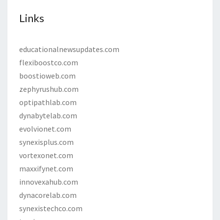
Links
educationalnewsupdates.com
flexiboostco.com
boostioweb.com
zephyrushub.com
optipathlab.com
dynabytelab.com
evolvionet.com
synexisplus.com
vortexonet.com
maxxifynet.com
innovexahub.com
dynacorelab.com
synexistechco.com