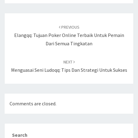
Post
navigation
PREVIOUS
Elangqq: Tujuan Poker Online Terbaik Untuk Pemain
Dari Semua Tingkatan
NEXT
Menguasai Seni Ludoqq: Tips Dan Strategi Untuk Sukses
Comments are closed.
Search