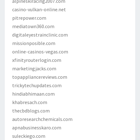
alpineskiracing2007.com
casino-vulkan-online.net
pitrepower.com
mediatown360.com
digitaleyestrainclinic.com
missionposible.com
online-casinos-vegas.com
xfinityrouterlogin.com
marketingjacks.com
topappliancereviews.com
trickytechupdates.com
hindiabhimaan.com
khabresach.com
thecbdblogs.com
autoresearchchemicals.com
apnabusinesskaro.com
suleckiego.com