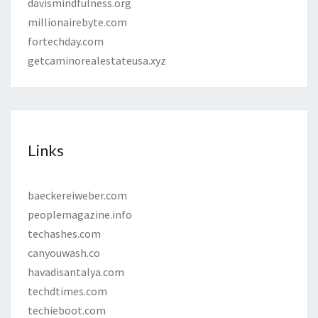
davismindfulness.org
millionairebyte.com
fortechday.com
getcaminorealestateusa.xyz
Links
baeckereiweber.com
peoplemagazine.info
techashes.com
canyouwash.co
havadisantalya.com
techdtimes.com
techieboot.com