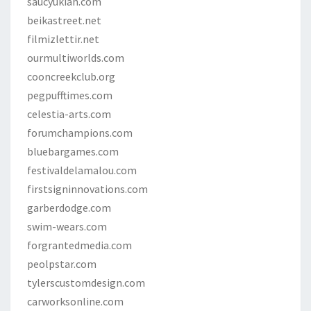
saucyukiah.com
beikastreet.net
filmizlettir.net
ourmultiworlds.com
cooncreekclub.org
pegpufftimes.com
celestia-arts.com
forumchampions.com
bluebargames.com
festivaldelamalou.com
firstsigninnovations.com
garberdodge.com
swim-wears.com
forgrantedmedia.com
peolpstar.com
tylerscustomdesign.com
carworksonline.com