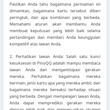
Pastikan Anda tahu bagaimana permainan ini
dimainkan, bagaimana kartu tersebut diberi
peringkat, dan apa kombinasi yang berbeda.
Memahami aturan akan membantu Anda
membuat keputusan yang lebih baik selama
pertandingan dan memberi Anda keunggulan
kompetitif atas lawan Anda.
2. Perhatikan lawan Anda: Salah satu kunci
kesuksesan di PinoQQ adalah mampu membaca
lawan Anda dan mengantisipasi gerakan
mereka. Perhatikan bagaimana mereka
bermain, jenis kartu apa yang mereka ambil, dan
bagaimana mereka bereaksi terhadap situasi
yang berbeda. Dengan mempelajari lawan Anda,
Anda dapat memprediksi gerakan mereka
dengan lebih baik dan menyesuaikan strategi