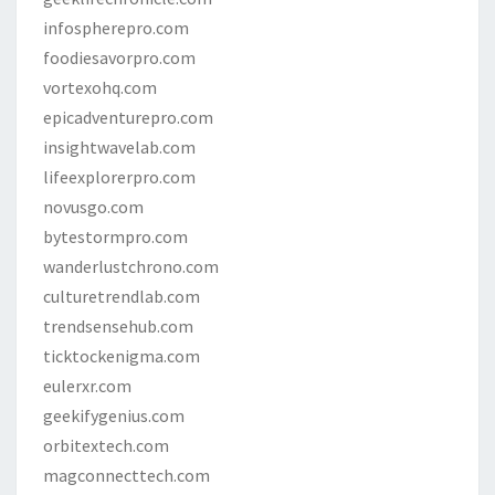
infospherepro.com
foodiesavorpro.com
vortexohq.com
epicadventurepro.com
insightwavelab.com
lifeexplorerpro.com
novusgo.com
bytestormpro.com
wanderlustchrono.com
culturetrendlab.com
trendsensehub.com
ticktockenigma.com
eulerxr.com
geekifygenius.com
orbitextech.com
magconnecttech.com