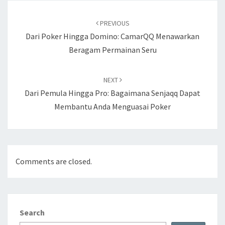
Post
navigation
PREVIOUS
Dari Poker Hingga Domino: CamarQQ Menawarkan
Beragam Permainan Seru
NEXT
Dari Pemula Hingga Pro: Bagaimana Senjaqq Dapat
Membantu Anda Menguasai Poker
Comments are closed.
Search