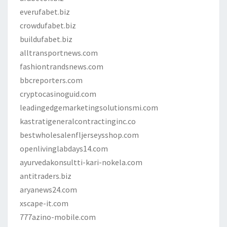
everufabet.biz
crowdufabet.biz
buildufabet.biz
alltransportnews.com
fashiontrandsnews.com
bbcreporters.com
cryptocasinoguid.com
leadingedgemarketingsolutionsmi.com
kastratigeneralcontractinginc.co
bestwholesalenfljerseysshop.com
openlivinglabdays14.com
ayurvedakonsultti-kari-nokela.com
antitraders.biz
aryanews24.com
xscape-it.com
777azino-mobile.com