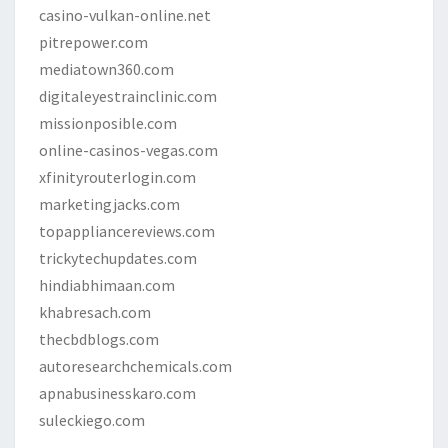
casino-vulkan-online.net
pitrepower.com
mediatown360.com
digitaleyestrainclinic.com
missionposible.com
online-casinos-vegas.com
xfinityrouterlogin.com
marketingjacks.com
topappliancereviews.com
trickytechupdates.com
hindiabhimaan.com
khabresach.com
thecbdblogs.com
autoresearchchemicals.com
apnabusinesskaro.com
suleckiego.com