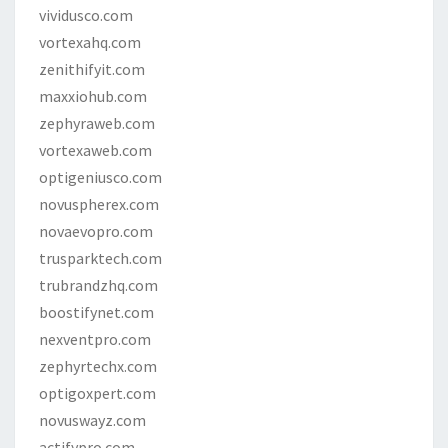
vividusco.com
vortexahq.com
zenithifyit.com
maxxiohub.com
zephyraweb.com
vortexaweb.com
optigeniusco.com
novuspherex.com
novaevopro.com
trusparktech.com
trubrandzhq.com
boostifynet.com
nexventpro.com
zephyrtechx.com
optigoxpert.com
novuswayz.com
actifypro.com