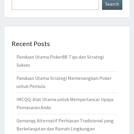
Search
Recent Posts
Panduan Utama Poker88: Tips dan Strategi
Sukses
Panduan Utama Strategi Memenangkan Poker
untuk Pemula
IMCQQ: Alat Utama untuk Memperlancar Upaya
Pemasaran Anda
Gemarqq: Alternatif Perhiasan Tradisional yang
Berkelanjutan dan Ramah Lingkungan