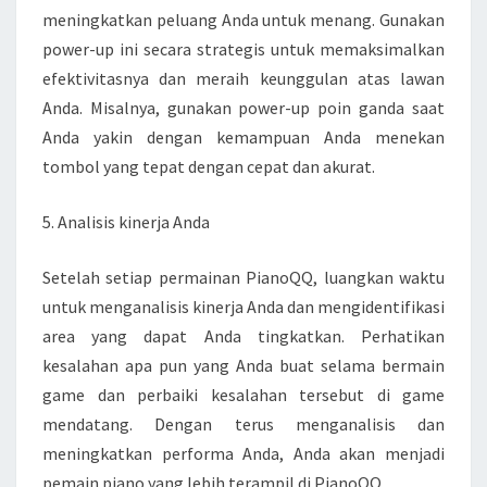
meningkatkan peluang Anda untuk menang. Gunakan
power-up ini secara strategis untuk memaksimalkan
efektivitasnya dan meraih keunggulan atas lawan
Anda. Misalnya, gunakan power-up poin ganda saat
Anda yakin dengan kemampuan Anda menekan
tombol yang tepat dengan cepat dan akurat.
5. Analisis kinerja Anda
Setelah setiap permainan PianoQQ, luangkan waktu
untuk menganalisis kinerja Anda dan mengidentifikasi
area yang dapat Anda tingkatkan. Perhatikan
kesalahan apa pun yang Anda buat selama bermain
game dan perbaiki kesalahan tersebut di game
mendatang. Dengan terus menganalisis dan
meningkatkan performa Anda, Anda akan menjadi
pemain piano yang lebih terampil di PianoQQ.