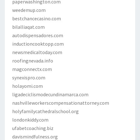
paperwashington.com
weedemup.com
bestchancecasino.com
bilalliaqat.com
autodispensadores.com
inductioncooktopp.com
newsmedicaltoday.com
roofingnevada.info
magconnectx.com
synexispro.com
holayomi.com
ligadeciclismodecundinamarca.com
nashvilleworkerscompensationattorney.com
holyfamilycathedralschool.org
londonkiddy.com
ufabetcoaching.biz
davismindfulness.org