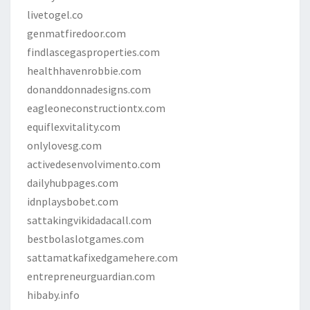
livetogel.co
genmatfiredoor.com
findlascegasproperties.com
healthhavenrobbie.com
donanddonnadesigns.com
eagleoneconstructiontx.com
equiflexvitality.com
onlylovesg.com
activedesenvolvimento.com
dailyhubpages.com
idnplaysbobet.com
sattakingvikidadacall.com
bestbolaslotgames.com
sattamatkafixedgamehere.com
entrepreneurguardian.com
hibaby.info