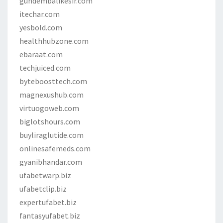
gundembalikesir.com
itechar.com
yesbold.com
healthhubzone.com
ebaraat.com
techjuiced.com
byteboosttech.com
magnexushub.com
virtuogoweb.com
biglotshours.com
buyliraglutide.com
onlinesafemeds.com
gyanibhandar.com
ufabetwarp.biz
ufabetclip.biz
expertufabet.biz
fantasyufabet.biz