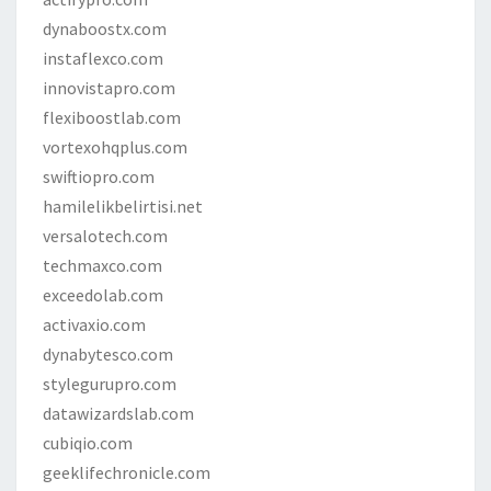
dynaboostx.com
instaflexco.com
innovistapro.com
flexiboostlab.com
vortexohqplus.com
swiftiopro.com
hamilelikbelirtisi.net
versalotech.com
techmaxco.com
exceedolab.com
activaxio.com
dynabytesco.com
stylegurupro.com
datawizardslab.com
cubiqio.com
geeklifechronicle.com