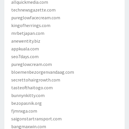
allquickmedia.com
technewsgazette.com
pureglowfacecream.com
kingofherrings.com
mrbetjapan.com
anewentity.biz
appkuala.com
seo7days.com
pureglowcream.com
bloemenbezorgenvandaag.com
secrettohairgrowth.com
tasteofthaitogo.com
bunnynkitty.com
bezopasnik.org
fjmnxga.com
saigonstartransport.com
bangmaxwin.com