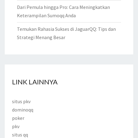
Dari Pemula hingga Pro: Cara Meningkatkan
Keterampilan Sumoqq Anda
Temukan Rahasia Sukses di JaguarQQ: Tips dan
Strategi Menang Besar
LINK LAINNYA
situs pkv
dominoqq
poker
pkv
situs qq