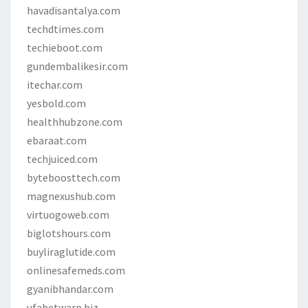
havadisantalya.com
techdtimes.com
techieboot.com
gundembalikesir.com
itechar.com
yesbold.com
healthhubzone.com
ebaraat.com
techjuiced.com
byteboosttech.com
magnexushub.com
virtuogoweb.com
biglotshours.com
buyliraglutide.com
onlinesafemeds.com
gyanibhandar.com
ufabetwarp.biz