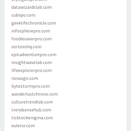
datawizardslab.com
cubiqio.com
geeklifechronicle.com
infospherepro.com
foodiesavorpro.com
vortexohq.com
epicadventurepro.com
insightwavelab.com
lifeexplorerpro.com
novusgo.com
bytestormpro.com
wanderlustchrono.com
culturetrendlab.com
trendsensehub.com
ticktockenigma.com
eulerxr.com