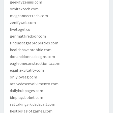
geekifygenius.com
orbitextech.com
magconnecttech.com
zenifyweb.com
livetogel.co
genmatfiredoor.com
findlascegasproperties.com
healthhavenrobbie.com
donanddonnadesigns.com
eagleoneconstructiontx.com
equiflexvitality.com
onlylovesg.com
activedesenvolvimento.com
dailyhubpages.com
idnplaysbobet.com
sattakingvikidadacall.com
bestbolaslotgames.com