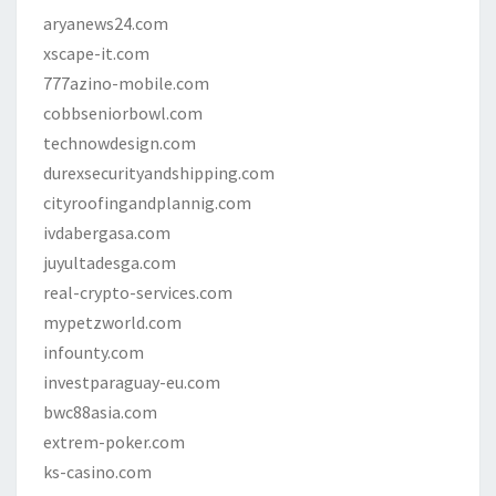
aryanews24.com
xscape-it.com
777azino-mobile.com
cobbseniorbowl.com
technowdesign.com
durexsecurityandshipping.com
cityroofingandplannig.com
ivdabergasa.com
juyultadesga.com
real-crypto-services.com
mypetzworld.com
infounty.com
investparaguay-eu.com
bwc88asia.com
extrem-poker.com
ks-casino.com