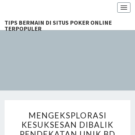
Togg
navig
TIPS BERMAIN DI SITUS POKER ONLINE
TERPOPULER
TIPS
Pelajari Tips
Bermain Di
Situs Poker
BERMAIN
Online
Terpopuler.
SITUS
Tingkatkan
Peluang
POKE
Kemenangan
Anda
Dengan
MENGEKSPLORASI
ONLIN
Strategi Dan
MENGEKSPLORASI
KESUKSESAN
Teknik Yang
TERPOPU
Efektif.
KESUKSESAN DIBALIK
DIBALIK
PENDEKATAN UNIK BD
PENDEKATAN