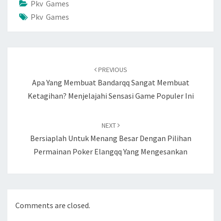
Pkv Games
Pkv Games
Post
navigation
PREVIOUS
Apa Yang Membuat Bandarqq Sangat Membuat
Ketagihan? Menjelajahi Sensasi Game Populer Ini
NEXT
Bersiaplah Untuk Menang Besar Dengan Pilihan
Permainan Poker Elangqq Yang Mengesankan
Comments are closed.