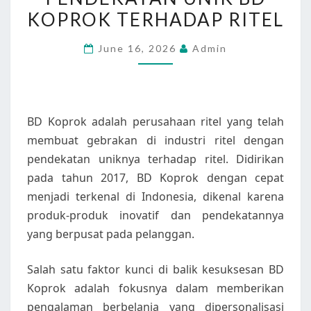
UNIK
KOPROK TERHADAP RITEL
BD
June 16, 2026
Admin
KOPROK
TERHADAP
RITEL
BD Koprok adalah perusahaan ritel yang telah
membuat gebrakan di industri ritel dengan
pendekatan uniknya terhadap ritel. Didirikan
pada tahun 2017, BD Koprok dengan cepat
menjadi terkenal di Indonesia, dikenal karena
produk-produk inovatif dan pendekatannya
yang berpusat pada pelanggan.
Salah satu faktor kunci di balik kesuksesan BD
Koprok adalah fokusnya dalam memberikan
pengalaman berbelanja yang dipersonalisasi