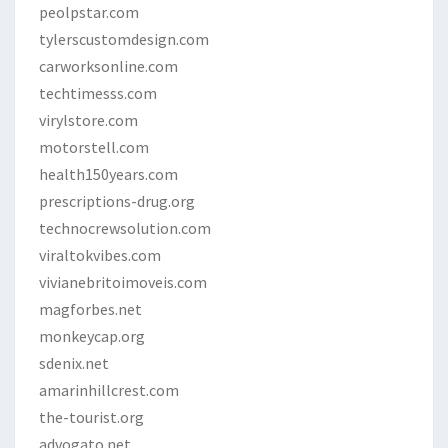
peolpstar.com
tylerscustomdesign.com
carworksonline.com
techtimesss.com
virylstore.com
motorstell.com
health150years.com
prescriptions-drug.org
technocrewsolution.com
viraltokvibes.com
vivianebritoimoveis.com
magforbes.net
monkeycap.org
sdenix.net
amarinhillcrest.com
the-tourist.org
advogato.net