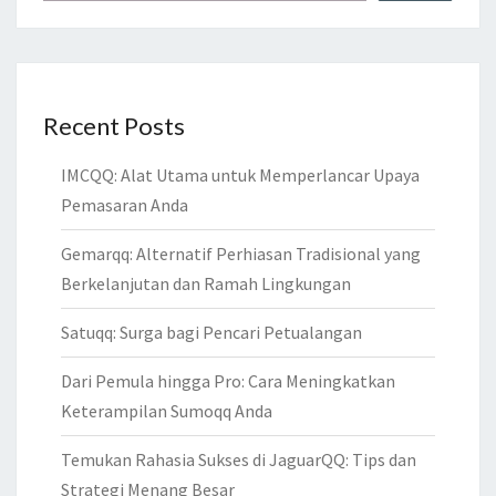
Recent Posts
IMCQQ: Alat Utama untuk Memperlancar Upaya
Pemasaran Anda
Gemarqq: Alternatif Perhiasan Tradisional yang
Berkelanjutan dan Ramah Lingkungan
Satuqq: Surga bagi Pencari Petualangan
Dari Pemula hingga Pro: Cara Meningkatkan
Keterampilan Sumoqq Anda
Temukan Rahasia Sukses di JaguarQQ: Tips dan
Strategi Menang Besar