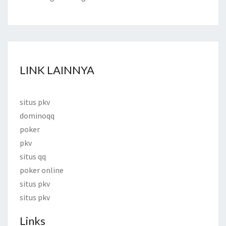
LINK LAINNYA
situs pkv
dominoqq
poker
pkv
situs qq
poker online
situs pkv
situs pkv
Links