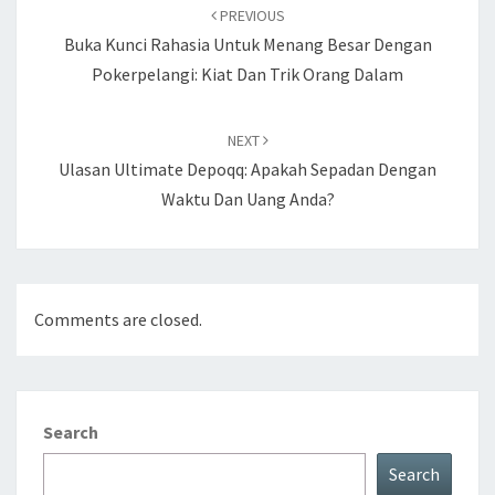
navigation
PREVIOUS
Buka Kunci Rahasia Untuk Menang Besar Dengan
Pokerpelangi: Kiat Dan Trik Orang Dalam
NEXT
Ulasan Ultimate Depoqq: Apakah Sepadan Dengan
Waktu Dan Uang Anda?
Comments are closed.
Search
Search