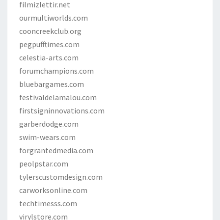
filmizlettir.net
ourmultiworlds.com
cooncreekclub.org
pegpufftimes.com
celestia-arts.com
forumchampions.com
bluebargames.com
festivaldelamalou.com
firstsigninnovations.com
garberdodge.com
swim-wears.com
forgrantedmedia.com
peolpstar.com
tylerscustomdesign.com
carworksonline.com
techtimesss.com
virylstore.com