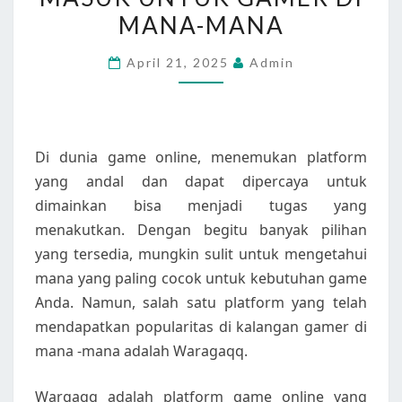
MASUK
MANA-MANA
UNTUK
April 21, 2025
Admin
GAMER
DI
MANA-
MANA
Di dunia game online, menemukan platform
yang andal dan dapat dipercaya untuk
dimainkan bisa menjadi tugas yang
menakutkan. Dengan begitu banyak pilihan
yang tersedia, mungkin sulit untuk mengetahui
mana yang paling cocok untuk kebutuhan game
Anda. Namun, salah satu platform yang telah
mendapatkan popularitas di kalangan gamer di
mana -mana adalah Waragaqq.
Wargaqq adalah platform game online yang