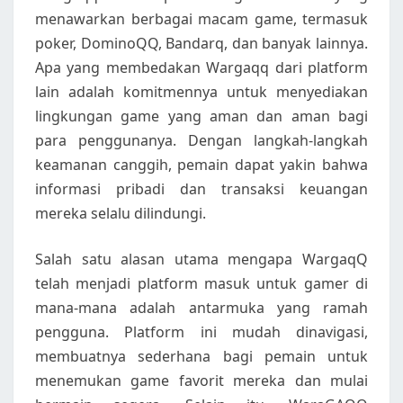
menawarkan berbagai macam game, termasuk
poker, DominoQQ, Bandarq, dan banyak lainnya.
Apa yang membedakan Wargaqq dari platform
lain adalah komitmennya untuk menyediakan
lingkungan game yang aman dan aman bagi
para penggunanya. Dengan langkah-langkah
keamanan canggih, pemain dapat yakin bahwa
informasi pribadi dan transaksi keuangan
mereka selalu dilindungi.
Salah satu alasan utama mengapa WargaqQ
telah menjadi platform masuk untuk gamer di
mana-mana adalah antarmuka yang ramah
pengguna. Platform ini mudah dinavigasi,
membuatnya sederhana bagi pemain untuk
menemukan game favorit mereka dan mulai