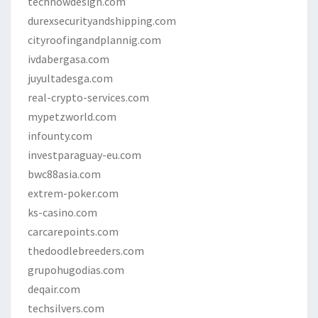
technowdesign.com
durexsecurityandshipping.com
cityroofingandplannig.com
ivdabergasa.com
juyultadesga.com
real-crypto-services.com
mypetzworld.com
infounty.com
investparaguay-eu.com
bwc88asia.com
extrem-poker.com
ks-casino.com
carcarepoints.com
thedoodlebreeders.com
grupohugodias.com
deqair.com
techsilvers.com