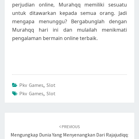
perjudian online, Murahqq memiliki sesuatu
untuk ditawarkan kepada semua orang. Jadi
mengapa menunggu? Bergabunglah dengan
Murahqq hari ini dan mulailah menikmati
pengalaman bermain online terbaik.
Pkv Games
,
Slot
Pkv Games
,
Slot
Post
navigation
PREVIOUS
Mengungkap Dunia Yang Menyenangkan Dari Rajajudiqq: