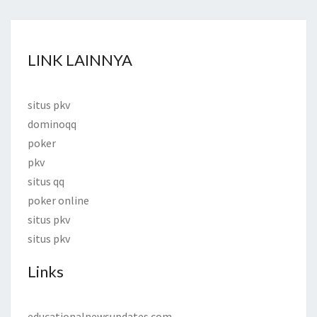
LINK LAINNYA
situs pkv
dominoqq
poker
pkv
situs qq
poker online
situs pkv
situs pkv
Links
educationalnewsupdates.com