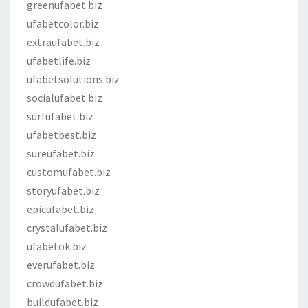
greenufabet.biz
ufabetcolor.biz
extraufabet.biz
ufabetlife.biz
ufabetsolutions.biz
socialufabet.biz
surfufabet.biz
ufabetbest.biz
sureufabet.biz
customufabet.biz
storyufabet.biz
epicufabet.biz
crystalufabet.biz
ufabetok.biz
everufabet.biz
crowdufabet.biz
buildufabet.biz