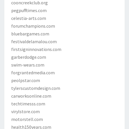
cooncreekclub.org
pegpufftimes.com
celestia-arts.com
forumchampions.com
bluebargames.com
festivaldelamalou.com
firstsigninnovations.com
garberdodge.com
swim-wears.com
forgrantedmedia.com
peolpstar.com
tylerscustomdesign.com
carworksonline.com
techtimesss.com
virylstore.com
motorstell.com
health150years.com