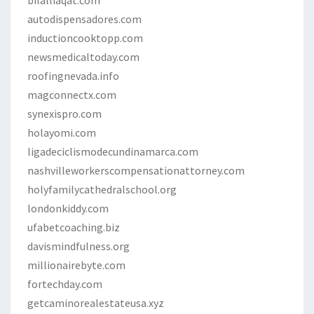
bilalliaqat.com
autodispensadores.com
inductioncooktopp.com
newsmedicaltoday.com
roofingnevada.info
magconnectx.com
synexispro.com
holayomi.com
ligadeciclismodecundinamarca.com
nashvilleworkerscompensationattorney.com
holyfamilycathedralschool.org
londonkiddy.com
ufabetcoaching.biz
davismindfulness.org
millionairebyte.com
fortechday.com
getcaminorealestateusa.xyz