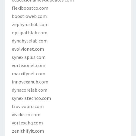
flexiboostco.com
boostioweb.com
zephyrushub.com
optipathlab.com
dynabytelab.com
evolvionet.com
synexisplus.com
vortexonet.com
maxxifynet.com
innovexahub.com
dynacorelab.com
synexistechco.com
truvivopro.com
vividusco.com
vortexahq.com
zenithifyit.com