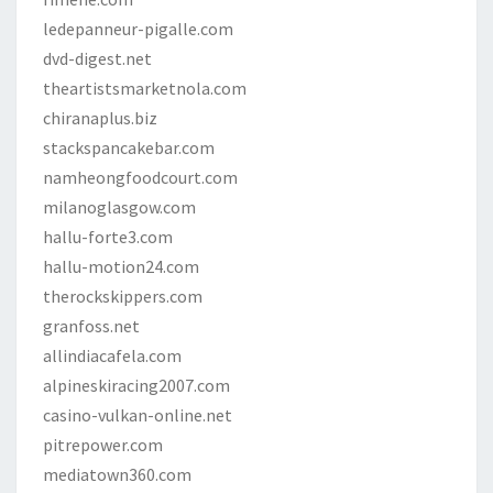
ledepanneur-pigalle.com
dvd-digest.net
theartistsmarketnola.com
chiranaplus.biz
stackspancakebar.com
namheongfoodcourt.com
milanoglasgow.com
hallu-forte3.com
hallu-motion24.com
therockskippers.com
granfoss.net
allindiacafela.com
alpineskiracing2007.com
casino-vulkan-online.net
pitrepower.com
mediatown360.com