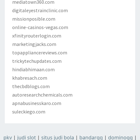
mediatown360.com
digitaleyestrainclinic.com
missionposible.com
online-casinos-vegas.com
xfinityrouterlogin.com
marketingjacks.com
topappliancereviews.com
trickytechupdates.com
hindiabhimaan.com
khabresach.com
thecbdblogs.com
autoresearchchemicals.com
apnabusinesskaro.com
suleckiego.com
pkv
|
judi slot
|
situs judi bola
|
bandarqq
|
dominoqq
|