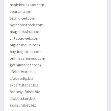
healthhubzone.com
ebaraat.com
techjuiced.com
byteboosttech.com
magnexushub.com
virtuogoweb.com
biglotshours.com
buyliraglutide.com
onlinesafemeds.com
gyanibhandar.com
ufabetwarp.biz
ufabetclip.biz
expertufabet.biz
fantasyufabet.biz
ufabetsiam.biz
swissufabet.biz