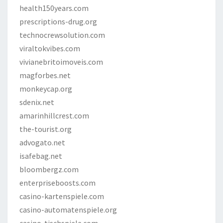
health150years.com
prescriptions-drug.org
technocrewsolution.com
viraltokvibes.com
vivianebritoimoveis.com
magforbes.net
monkeycap.org
sdenix.net
amarinhillcrest.com
the-tourist.org
advogato.net
isafebag.net
bloombergz.com
enterpriseboosts.com
casino-kartenspiele.com
casino-automatenspiele.org