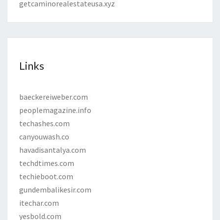
getcaminorealestateusa.xyz
Links
baeckereiweber.com
peoplemagazine.info
techashes.com
canyouwash.co
havadisantalya.com
techdtimes.com
techieboot.com
gundembalikesir.com
itechar.com
yesbold.com