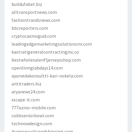
buildufabet.biz
alltransportnews.com
fashiontrandsnews.com
bbcreporters.com
cryptocasinoguid.com
leadingedgemarketingsolutionsmi.com
kastratigeneralcontractinginc.co
bestwholesalenfljerseysshop.com
openlivinglabdays14.com
ayurvedakonsultti-kari-nokela.com
antitraders.biz
aryanews24.com
xscape-it.com
777azino-mobile.com
cobbseniorbowl.com
technowdesign.com
durexsecurityandshipping.com