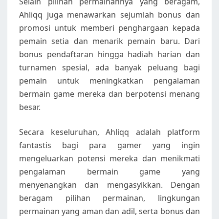
Selain pilihan permainannya yang beragam,
Ahliqq juga menawarkan sejumlah bonus dan
promosi untuk memberi penghargaan kepada
pemain setia dan menarik pemain baru. Dari
bonus pendaftaran hingga hadiah harian dan
turnamen spesial, ada banyak peluang bagi
pemain untuk meningkatkan pengalaman
bermain game mereka dan berpotensi menang
besar.
Secara keseluruhan, Ahliqq adalah platform
fantastis bagi para gamer yang ingin
mengeluarkan potensi mereka dan menikmati
pengalaman bermain game yang
menyenangkan dan mengasyikkan. Dengan
beragam pilihan permainan, lingkungan
permainan yang aman dan adil, serta bonus dan