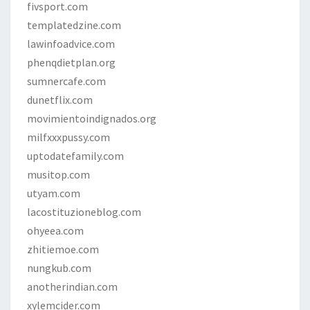
fivsport.com
templatedzine.com
lawinfoadvice.com
phenqdietplan.org
sumnercafe.com
dunetflix.com
movimientoindignados.org
milfxxxpussy.com
uptodatefamily.com
musitop.com
utyam.com
lacostituzioneblog.com
ohyeea.com
zhitiemoe.com
nungkub.com
anotherindian.com
xylemcider.com