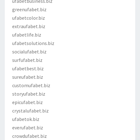
ufabetbusiness.biz
greenufabet.biz
ufabetcolor.biz
extraufabet.biz
ufabetlife.biz
ufabetsolutions.biz
socialufabet.biz
surfufabet.biz
ufabetbest.biz
sureufabet.biz
customufabet.biz
storyufabet.biz
epicufabet.biz
crystalufabet.biz
ufabetok.biz
everufabet.biz
crowdufabet.biz