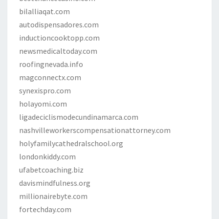
bilalliaqat.com
autodispensadores.com
inductioncooktopp.com
newsmedicaltoday.com
roofingnevada.info
magconnectx.com
synexispro.com
holayomi.com
ligadeciclismodecundinamarca.com
nashvilleworkerscompensationattorney.com
holyfamilycathedralschool.org
londonkiddy.com
ufabetcoaching.biz
davismindfulness.org
millionairebyte.com
fortechday.com