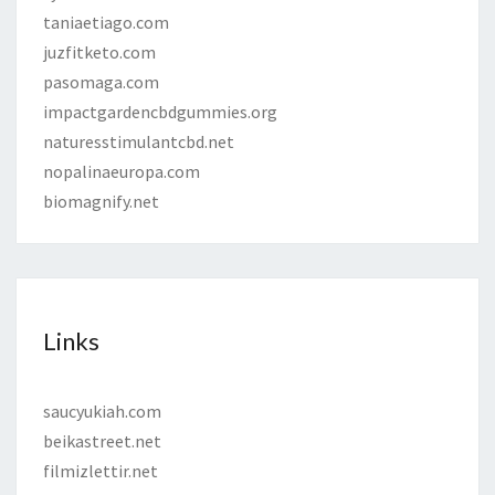
taniaetiago.com
juzfitketo.com
pasomaga.com
impactgardencbdgummies.org
naturesstimulantcbd.net
nopalinaeuropa.com
biomagnify.net
Links
saucyukiah.com
beikastreet.net
filmizlettir.net