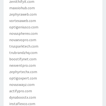
zenithifyit.com
maxxiohub.com
zephyraweb.com
vortexaweb.com
optigeniusco.com
novuspherex.com
novaevopro.com
trusparktech.com
trubrandzhq.com
boostifynet.com
nexventpro.com
zephyrtechx.com
optigoxpert.com
novuswayz.com
actifypro.com
dynaboostx.com
instaflexco.com