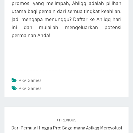
promosi yang melimpah, Ahliqq adalah pilihan
utama bagi pemain dari semua tingkat keahlian.
Jadi mengapa menunggu? Daftar ke Ahliqq hari
ini dan mulailah mengeluarkan potensi
permainan Anda!
Pkv Games
Pkv Games
Post
navigation
PREVIOUS
Dari Pemula Hingga Pro: Bagaimana Asikqq Merevolusi