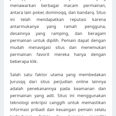
menawarkan berbagai macam permainan,
antara lain poker, dominoqq, dan bandarq. Situs
ini telah mendapatkan reputasi karena
antarmukanya yang ramah pengguna,
desainnya yang ramping, dan beragam
permainan untuk dipilih. Pemain dapat dengan
mudah menavigasi situs dan menemukan
permainan favorit mereka hanya dengan
beberapa klik.
Salah satu faktor utama yang membedakan
Jurusqq dari situs perjudian online lainnya
adalah penekanannya pada keamanan dan
permainan yang adil. Situs ini menggunakan
teknologi enkripsi canggih untuk memastikan
informasi pribadi dan keuangan pemain selalu