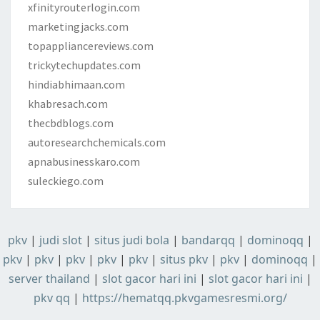
xfinityrouterlogin.com
marketingjacks.com
topappliancereviews.com
trickytechupdates.com
hindiabhimaan.com
khabresach.com
thecbdblogs.com
autoresearchchemicals.com
apnabusinesskaro.com
suleckiego.com
pkv
|
judi slot
|
situs judi bola
|
bandarqq
|
dominoqq
|
pkv
|
pkv
|
pkv
|
pkv
|
pkv
|
situs pkv
|
pkv
|
dominoqq
|
server thailand
|
slot gacor hari ini
|
slot gacor hari ini
|
pkv qq
|
https://hematqq.pkvgamesresmi.org/