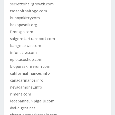
secrettohairgrowth.com
tasteofthaitogo.com
bunnynkitty.com
bezopasnik.org
fjmnxga.com
saigonstartransport.com
bangmaxwin.com
infonetive.com
epictacoshop.com
biopuraskinserum.com
californiafinances.info
canadafinance.info
nevadamoney.info
rimene.com
ledepanneur-pigalle.com
dvd-digest.net
theartistsmarketnola.com