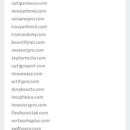
optigeniusco.com
novuspherex.com
novaevopro.com
trusparktech.com
trubrandzhq.com
boostifynet.com
nexventpro.com
zephyrtechx.com
optigoxpert.com
novuswayz.com
actifypro.com
dynaboostx.com
instaflexco.com
innovistapro.com
flexiboostlab.com
vortexohqplus.com
swiftiopro.com