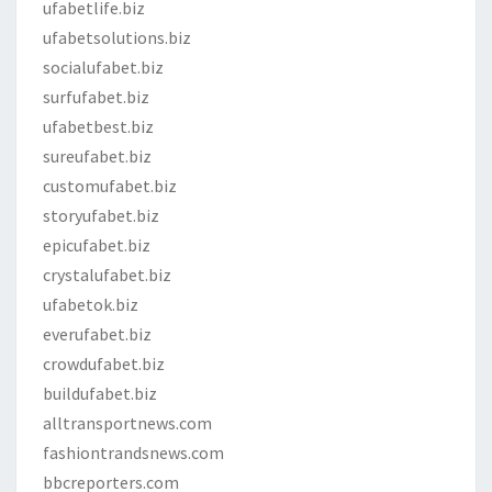
ufabetlife.biz
ufabetsolutions.biz
socialufabet.biz
surfufabet.biz
ufabetbest.biz
sureufabet.biz
customufabet.biz
storyufabet.biz
epicufabet.biz
crystalufabet.biz
ufabetok.biz
everufabet.biz
crowdufabet.biz
buildufabet.biz
alltransportnews.com
fashiontrandsnews.com
bbcreporters.com