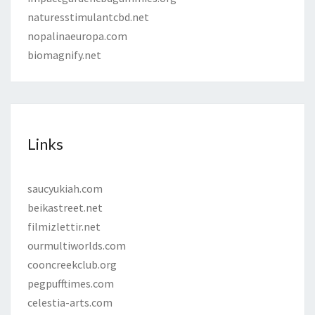
naturesstimulantcbd.net
nopalinaeuropa.com
biomagnify.net
Links
saucyukiah.com
beikastreet.net
filmizlettir.net
ourmultiworlds.com
cooncreekclub.org
pegpufftimes.com
celestia-arts.com