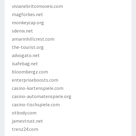
vivianebritoimoveis.com
magforbes.net
monkeycap.org
sdenix.net
amarinhillcrest.com
the-tourist.org
advogato.net
isafebag.net
bloombergz.com
enterpriseboosts.com
casino-kartenspiele.com
casino-automatenspiele.org
casino-tischspiele.com
otbody.com
jamestrust.net
trenz24.com