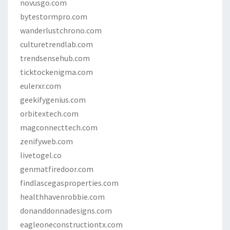
novusgo.com
bytestormpro.com
wanderlustchrono.com
culturetrendlab.com
trendsensehub.com
ticktockenigma.com
eulerxr.com
geekifygenius.com
orbitextech.com
magconnecttech.com
zenifyweb.com
livetogel.co
genmatfiredoor.com
findlascegasproperties.com
healthhavenrobbie.com
donanddonnadesigns.com
eagleoneconstructiontx.com