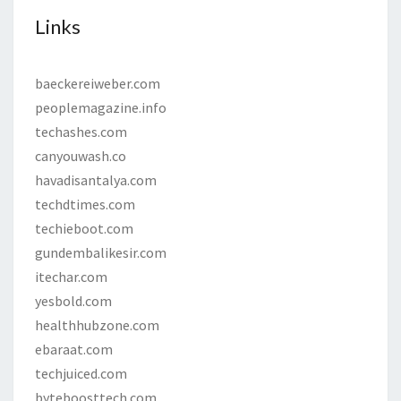
Links
baeckereiweber.com
peoplemagazine.info
techashes.com
canyouwash.co
havadisantalya.com
techdtimes.com
techieboot.com
gundembalikesir.com
itechar.com
yesbold.com
healthhubzone.com
ebaraat.com
techjuiced.com
byteboosttech.com