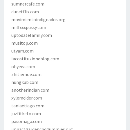
sumnercafe.com
dunetflix.com
movimientoindignados.org
milfxxxpussy.com
uptodatefamily.com
musitop.com
utyam.com
lacostituzioneblog.com
ohyeea.com
zhitiemoe.com
nungkub.com
anotherindian.com
xylemcider.com
taniaetiago.com
juzfitketo.com
pasomaga.com
impactgardencbdgummies.org