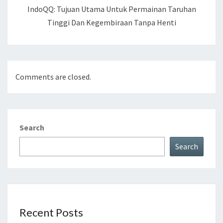
IndoQQ: Tujuan Utama Untuk Permainan Taruhan
Tinggi Dan Kegembiraan Tanpa Henti
Comments are closed.
Search
Search
Recent Posts