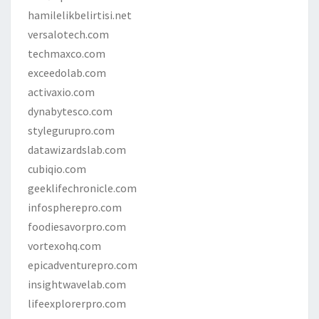
hamilelikbelirtisi.net
versalotech.com
techmaxco.com
exceedolab.com
activaxio.com
dynabytesco.com
stylegurupro.com
datawizardslab.com
cubiqio.com
geeklifechronicle.com
infospherepro.com
foodiesavorpro.com
vortexohq.com
epicadventurepro.com
insightwavelab.com
lifeexplorerpro.com