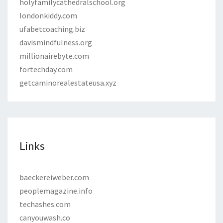
holyfamilycathedralschool.org
londonkiddy.com
ufabetcoaching.biz
davismindfulness.org
millionairebyte.com
fortechday.com
getcaminorealestateusa.xyz
Links
baeckereiweber.com
peoplemagazine.info
techashes.com
canyouwash.co