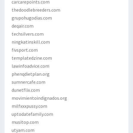
carcarepoints.com
thedoodlebreeders.com
grupohugodias.com
deqair.com
techsilvers.com
ningkatinskill.com
fivsport.com
templatedzine.com
lawinfoadvice.com
phenqdietplan.org
sumnercafe.com
dunetflix.com
movimientoindignados.org
milfxxxpussy.com
uptodatefamily.com
musitop.com
utyam.com