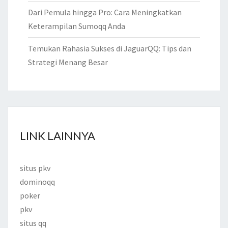
Dari Pemula hingga Pro: Cara Meningkatkan
Keterampilan Sumoqq Anda
Temukan Rahasia Sukses di JaguarQQ: Tips dan
Strategi Menang Besar
LINK LAINNYA
situs pkv
dominoqq
poker
pkv
situs qq