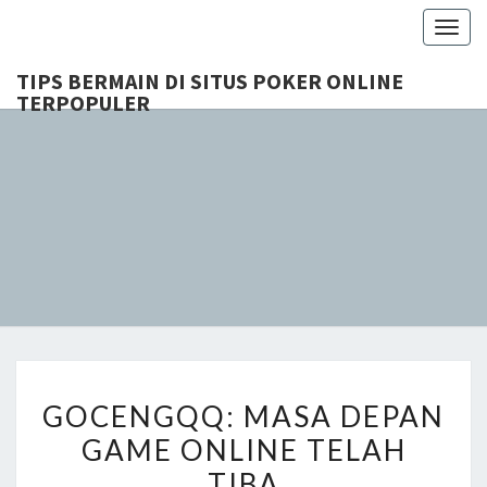
Togg
navig
TIPS BERMAIN DI SITUS POKER ONLINE
TERPOPULER
TIPS
Pelajari Tips
Bermain Di
Situs Poker
BERMAIN
Online
Terpopuler.
SITUS
Tingkatkan
Peluang
POKE
Kemenangan
Anda
Dengan
GOCENGQQ:
ONLIN
Strategi Dan
GOCENGQQ: MASA DEPAN
MASA
Teknik Yang
TERPOPU
Efektif.
GAME ONLINE TELAH
DEPAN
TIBA
GAME