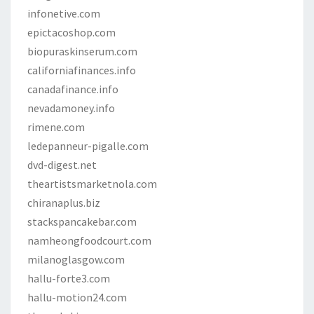
infonetive.com
epictacoshop.com
biopuraskinserum.com
californiafinances.info
canadafinance.info
nevadamoney.info
rimene.com
ledepanneur-pigalle.com
dvd-digest.net
theartistsmarketnola.com
chiranaplus.biz
stackspancakebar.com
namheongfoodcourt.com
milanoglasgow.com
hallu-forte3.com
hallu-motion24.com