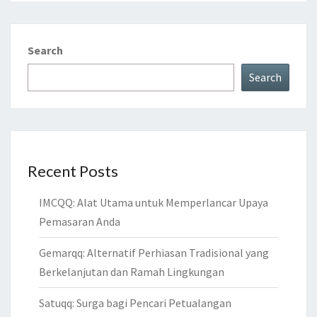
Search
Search
Recent Posts
IMCQQ: Alat Utama untuk Memperlancar Upaya
Pemasaran Anda
Gemarqq: Alternatif Perhiasan Tradisional yang
Berkelanjutan dan Ramah Lingkungan
Satuqq: Surga bagi Pencari Petualangan