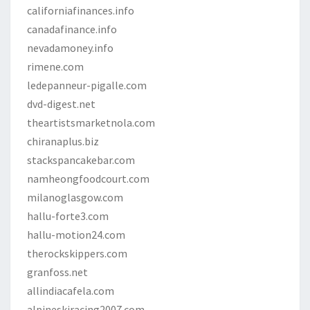
californiafinances.info
canadafinance.info
nevadamoney.info
rimene.com
ledepanneur-pigalle.com
dvd-digest.net
theartistsmarketnola.com
chiranaplus.biz
stackspancakebar.com
namheongfoodcourt.com
milanoglasgow.com
hallu-forte3.com
hallu-motion24.com
therockskippers.com
granfoss.net
allindiacafela.com
alpineskiracing2007.com