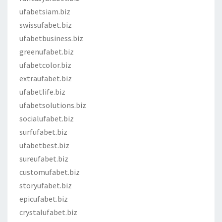
ufabetsiam.biz
swissufabet.biz
ufabetbusiness.biz
greenufabet.biz
ufabetcolor.biz
extraufabet.biz
ufabetlife.biz
ufabetsolutions.biz
socialufabet.biz
surfufabet.biz
ufabetbest.biz
sureufabet.biz
customufabet.biz
storyufabet.biz
epicufabet.biz
crystalufabet.biz