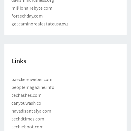
davismindfulness.org
millionairebyte.com
fortechday.com
getcaminorealestateusa.xyz
Links
baeckereiweber.com
peoplemagazine.info
techashes.com
canyouwash.co
havadisantalya.com
techdtimes.com
techieboot.com