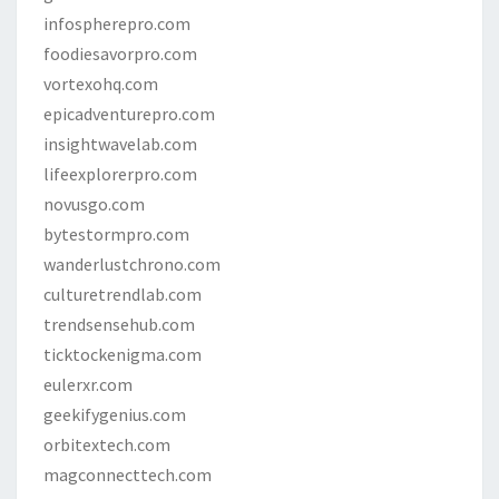
infospherepro.com
foodiesavorpro.com
vortexohq.com
epicadventurepro.com
insightwavelab.com
lifeexplorerpro.com
novusgo.com
bytestormpro.com
wanderlustchrono.com
culturetrendlab.com
trendsensehub.com
ticktockenigma.com
eulerxr.com
geekifygenius.com
orbitextech.com
magconnecttech.com