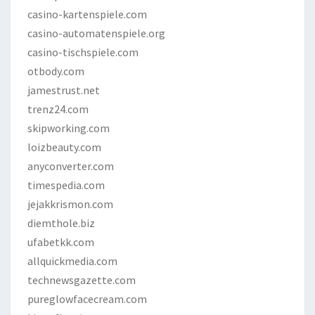
casino-kartenspiele.com
casino-automatenspiele.org
casino-tischspiele.com
otbody.com
jamestrust.net
trenz24.com
skipworking.com
loizbeauty.com
anyconverter.com
timespedia.com
jejakkrismon.com
diemthole.biz
ufabetkk.com
allquickmedia.com
technewsgazette.com
pureglowfacecream.com