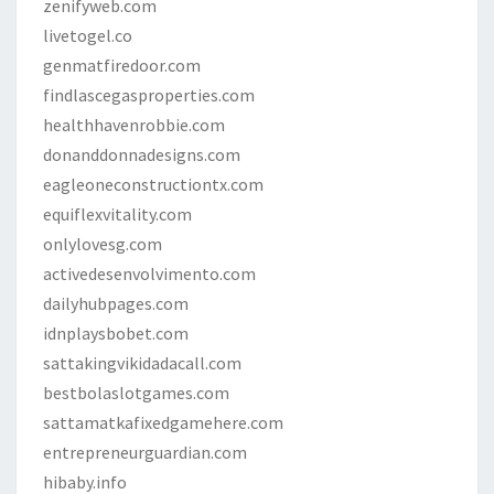
zenifyweb.com
livetogel.co
genmatfiredoor.com
findlascegasproperties.com
healthhavenrobbie.com
donanddonnadesigns.com
eagleoneconstructiontx.com
equiflexvitality.com
onlylovesg.com
activedesenvolvimento.com
dailyhubpages.com
idnplaysbobet.com
sattakingvikidadacall.com
bestbolaslotgames.com
sattamatkafixedgamehere.com
entrepreneurguardian.com
hibaby.info