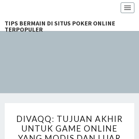
Togg
navig
TIPS BERMAIN DI SITUS POKER ONLINE
TERPOPULER
TIPS
Pelajari Tips
Bermain Di
Situs Poker
BERMAIN
Online
Terpopuler.
SITUS
Tingkatkan
Peluang
POKE
Kemenangan
Anda
Dengan
DIVAQQ:
ONLIN
Strategi Dan
DIVAQQ: TUJUAN AKHIR
TUJUAN
Teknik Yang
TERPOPU
Efektif.
UNTUK GAME ONLINE
AKHIR
YANG MODIS DAN LUAR
UNTUK