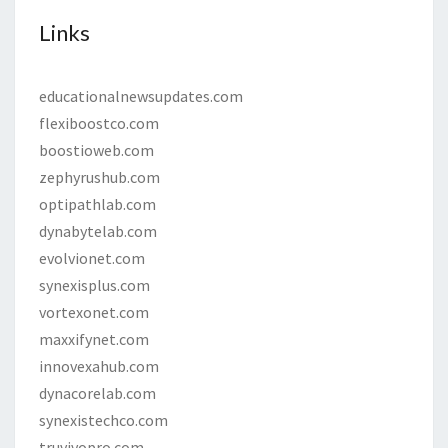
Links
educationalnewsupdates.com
flexiboostco.com
boostioweb.com
zephyrushub.com
optipathlab.com
dynabytelab.com
evolvionet.com
synexisplus.com
vortexonet.com
maxxifynet.com
innovexahub.com
dynacorelab.com
synexistechco.com
truvivopro.com