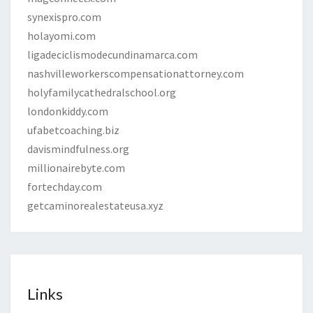
synexispro.com
holayomi.com
ligadeciclismodecundinamarca.com
nashvilleworkerscompensationattorney.com
holyfamilycathedralschool.org
londonkiddy.com
ufabetcoaching.biz
davismindfulness.org
millionairebyte.com
fortechday.com
getcaminorealestateusa.xyz
Links