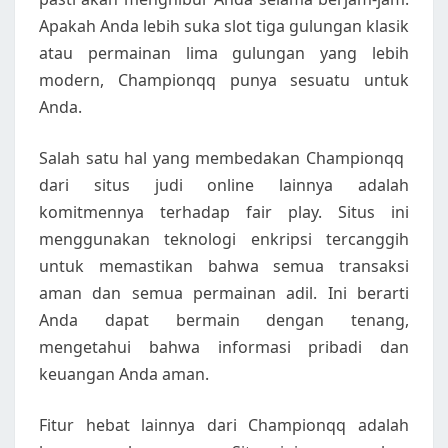
Apakah Anda lebih suka slot tiga gulungan klasik
atau permainan lima gulungan yang lebih
modern, Championqq ​​punya sesuatu untuk
Anda.
Salah satu hal yang membedakan Championqq ​​
dari situs judi online lainnya adalah
komitmennya terhadap fair play. Situs ini
menggunakan teknologi enkripsi tercanggih
untuk memastikan bahwa semua transaksi
aman dan semua permainan adil. Ini berarti
Anda dapat bermain dengan tenang,
mengetahui bahwa informasi pribadi dan
keuangan Anda aman.
Fitur hebat lainnya dari Championqq ​​adalah