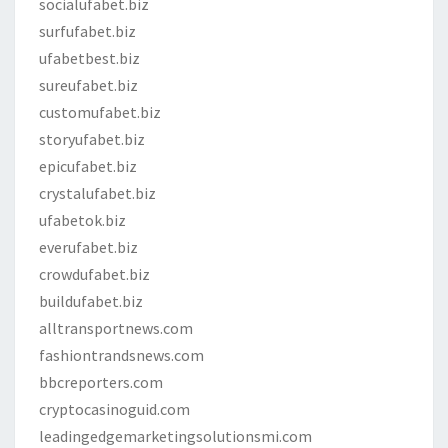
socialufabet.biz
surfufabet.biz
ufabetbest.biz
sureufabet.biz
customufabet.biz
storyufabet.biz
epicufabet.biz
crystalufabet.biz
ufabetok.biz
everufabet.biz
crowdufabet.biz
buildufabet.biz
alltransportnews.com
fashiontrandsnews.com
bbcreporters.com
cryptocasinoguid.com
leadingedgemarketingsolutionsmi.com