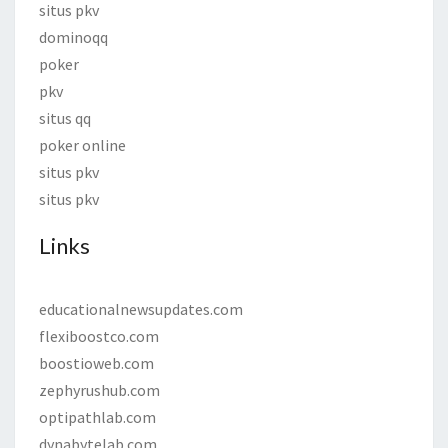
situs pkv
dominoqq
poker
pkv
situs qq
poker online
situs pkv
situs pkv
Links
educationalnewsupdates.com
flexiboostco.com
boostioweb.com
zephyrushub.com
optipathlab.com
dynabytelab.com