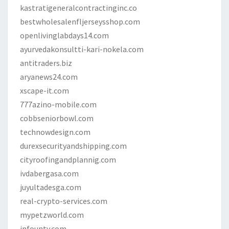
kastratigeneralcontractinginc.co
bestwholesalenfljerseysshop.com
openlivinglabdays14.com
ayurvedakonsultti-kari-nokela.com
antitraders.biz
aryanews24.com
xscape-it.com
777azino-mobile.com
cobbseniorbowl.com
technowdesign.com
durexsecurityandshipping.com
cityroofingandplannig.com
ivdabergasa.com
juyultadesga.com
real-crypto-services.com
mypetzworld.com
infounty.com