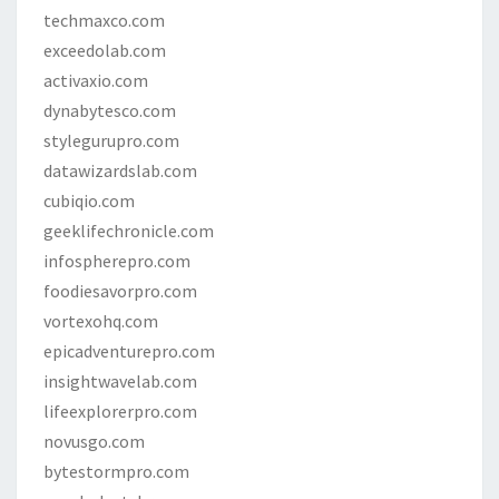
techmaxco.com
exceedolab.com
activaxio.com
dynabytesco.com
stylegurupro.com
datawizardslab.com
cubiqio.com
geeklifechronicle.com
infospherepro.com
foodiesavorpro.com
vortexohq.com
epicadventurepro.com
insightwavelab.com
lifeexplorerpro.com
novusgo.com
bytestormpro.com