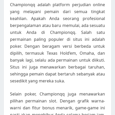
Championqq ​​adalah platform perjudian online
yang melayani pemain dari semua tingkat
keahlian. Apakah Anda seorang profesional
berpengalaman atau baru memulai, ada sesuatu
untuk Anda di Championqq. Salah satu
permainan paling populer di situs ini adalah
poker. Dengan beragam versi berbeda untuk
dipilih, termasuk Texas Hold’em, Omaha, dan
banyak lagi, selalu ada permainan untuk diikuti.
Situs ini juga menawarkan berbagai taruhan,
sehingga pemain dapat bertaruh sebanyak atau
sesedikit yang mereka suka.
Selain poker, Championqq ​​juga menawarkan
pilihan permainan slot. Dengan grafik warna-
warni dan fitur bonus menarik, game-game ini
pasti akan menghibur Anda selama berjam-jam.