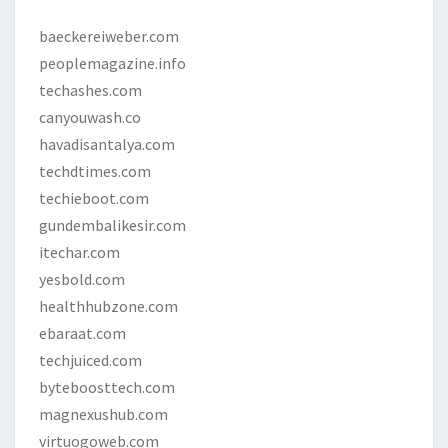
baeckereiweber.com
peoplemagazine.info
techashes.com
canyouwash.co
havadisantalya.com
techdtimes.com
techieboot.com
gundembalikesir.com
itechar.com
yesbold.com
healthhubzone.com
ebaraat.com
techjuiced.com
byteboosttech.com
magnexushub.com
virtuogoweb.com