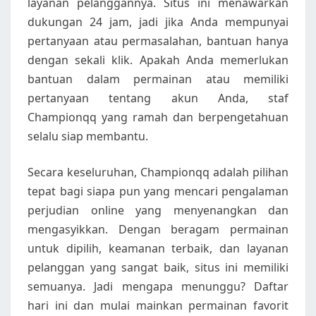
layanan pelanggannya. Situs ini menawarkan
dukungan 24 jam, jadi jika Anda mempunyai
pertanyaan atau permasalahan, bantuan hanya
dengan sekali klik. Apakah Anda memerlukan
bantuan dalam permainan atau memiliki
pertanyaan tentang akun Anda, staf
Championqq ​​yang ramah dan berpengetahuan
selalu siap membantu.
Secara keseluruhan, Championqq ​​adalah pilihan
tepat bagi siapa pun yang mencari pengalaman
perjudian online yang menyenangkan dan
mengasyikkan. Dengan beragam permainan
untuk dipilih, keamanan terbaik, dan layanan
pelanggan yang sangat baik, situs ini memiliki
semuanya. Jadi mengapa menunggu? Daftar
hari ini dan mulai mainkan permainan favorit