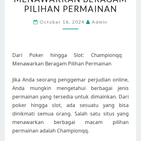
CHAMPIONQQ
PILIHAN PERMAINAN
October 16, 2024
Admin
MENAWARKAN
BERAGAM
PILIHAN
PERMAINAN
Dari Poker hingga Slot: Championqq ​​
Menawarkan Beragam Pilihan Permainan
Jika Anda seorang penggemar perjudian online,
Anda mungkin mengetahui berbagai jenis
permainan yang tersedia untuk dimainkan. Dari
poker hingga slot, ada sesuatu yang bisa
dinikmati semua orang. Salah satu situs yang
menawarkan berbagai macam pilihan
permainan adalah Championqq.