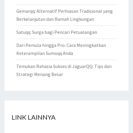
Gemarqq: Alternatif Perhiasan Tradisional yang
Berkelanjutan dan Ramah Lingkungan
Satuqq: Surga bagi Pencari Petualangan
Dari Pemula hingga Pro: Cara Meningkatkan
Keterampilan Sumoqq Anda
Temukan Rahasia Sukses di JaguarQQ: Tips dan
Strategi Menang Besar
LINK LAINNYA