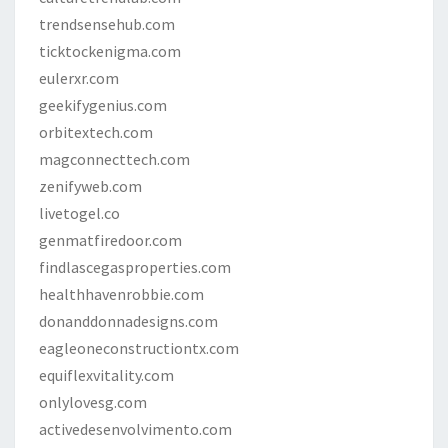
trendsensehub.com
ticktockenigma.com
eulerxr.com
geekifygenius.com
orbitextech.com
magconnecttech.com
zenifyweb.com
livetogel.co
genmatfiredoor.com
findlascegasproperties.com
healthhavenrobbie.com
donanddonnadesigns.com
eagleoneconstructiontx.com
equiflexvitality.com
onlylovesg.com
activedesenvolvimento.com