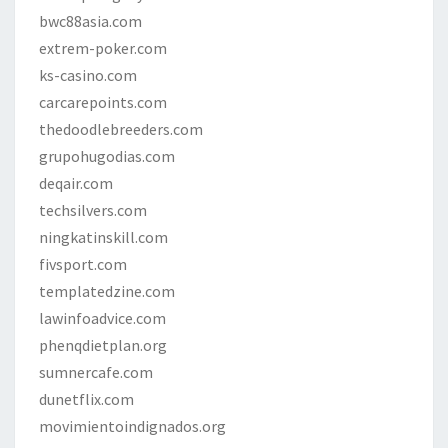
bwc88asia.com
extrem-poker.com
ks-casino.com
carcarepoints.com
thedoodlebreeders.com
grupohugodias.com
deqair.com
techsilvers.com
ningkatinskill.com
fivsport.com
templatedzine.com
lawinfoadvice.com
phenqdietplan.org
sumnercafe.com
dunetflix.com
movimientoindignados.org