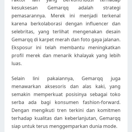
kesuksesan Gemarqq adalah strategi
pemasarannya. Merek ini menjadi terkenal
karena berkolaborasi dengan influencer dan
selebritas, yang terlihat mengenakan desain
Gemarqq di karpet merah dan foto gaya jalanan.
Eksposur ini telah membantu meningkatkan
profil merek dan menarik khalayak yang lebih
luas.
Selain lini pakaiannya, Gemarqq juga
menawarkan aksesoris dan alas kaki, yang
semakin memperkuat posisinya sebagai toko
serba ada bagi konsumen fashion-forward.
Dengan mengikuti tren terkini dan komitmen
terhadap kualitas dan keberlanjutan, Gemarqq
siap untuk terus menggemparkan dunia mode.