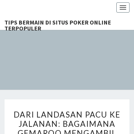
Togg
navig
TIPS BERMAIN DI SITUS POKER ONLINE
TERPOPULER
TIPS
Pelajari Tips
Bermain Di
Situs Poker
BERMAIN
Online
Terpopuler.
SITUS
Tingkatkan
Peluang
POKE
Kemenangan
Anda
Dengan
DARI
ONLIN
Strategi Dan
DARI LANDASAN PACU KE
LANDASAN
Teknik Yang
TERPOPU
Efektif.
JALANAN: BAGAIMANA
PACU
GEMARQQ MENGAMBIL
KE