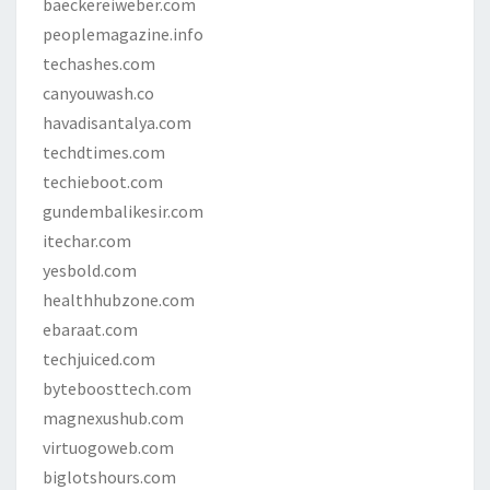
baeckereiweber.com
peoplemagazine.info
techashes.com
canyouwash.co
havadisantalya.com
techdtimes.com
techieboot.com
gundembalikesir.com
itechar.com
yesbold.com
healthhubzone.com
ebaraat.com
techjuiced.com
byteboosttech.com
magnexushub.com
virtuogoweb.com
biglotshours.com