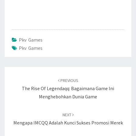
Pkv Games
Pkv Games
Post
navigation
PREVIOUS
The Rise Of Legendaqq: Bagaimana Game Ini
Menghebohkan Dunia Game
NEXT
Mengapa IMCQQ Adalah Kunci Sukses Promosi Merek