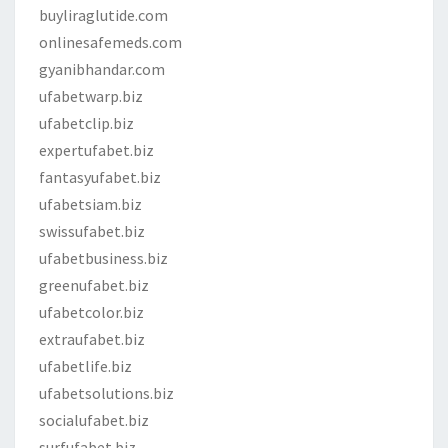
buyliraglutide.com
onlinesafemeds.com
gyanibhandar.com
ufabetwarp.biz
ufabetclip.biz
expertufabet.biz
fantasyufabet.biz
ufabetsiam.biz
swissufabet.biz
ufabetbusiness.biz
greenufabet.biz
ufabetcolor.biz
extraufabet.biz
ufabetlife.biz
ufabetsolutions.biz
socialufabet.biz
surfufabet.biz