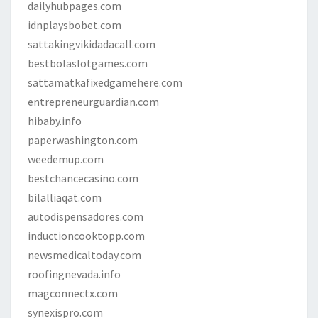
dailyhubpages.com
idnplaysbobet.com
sattakingvikidadacall.com
bestbolaslotgames.com
sattamatkafixedgamehere.com
entrepreneurguardian.com
hibaby.info
paperwashington.com
weedemup.com
bestchancecasino.com
bilalliaqat.com
autodispensadores.com
inductioncooktopp.com
newsmedicaltoday.com
roofingnevada.info
magconnectx.com
synexispro.com