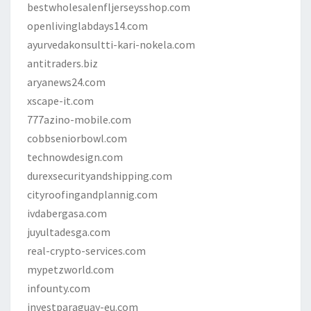
bestwholesalenfljerseysshop.com
openlivinglabdays14.com
ayurvedakonsultti-kari-nokela.com
antitraders.biz
aryanews24.com
xscape-it.com
777azino-mobile.com
cobbseniorbowl.com
technowdesign.com
durexsecurityandshipping.com
cityroofingandplannig.com
ivdabergasa.com
juyultadesga.com
real-crypto-services.com
mypetzworld.com
infounty.com
investparaguay-eu.com