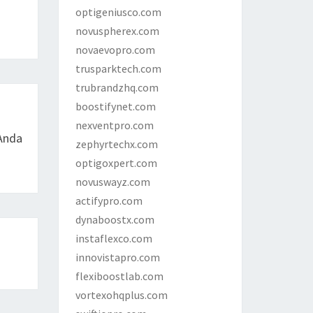
optigeniusco.com
novuspherex.com
novaevopro.com
trusparktech.com
trubrandzhq.com
boostifynet.com
nexventpro.com
Anda
zephyrtechx.com
optigoxpert.com
novuswayz.com
actifypro.com
dynaboostx.com
instaflexco.com
innovistapro.com
flexiboostlab.com
vortexohqplus.com