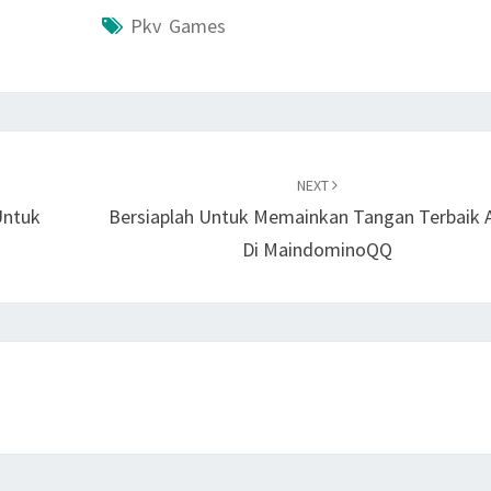
Pkv Games
NEXT
Untuk
Bersiaplah Untuk Memainkan Tangan Terbaik 
Di MaindominoQQ