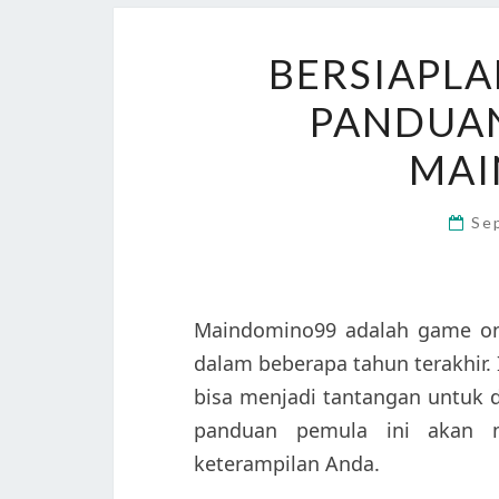
BERSIAPLA
PANDUA
MAI
Se
Maindomino99 adalah game onl
dalam beberapa tahun terakhir. 
bisa menjadi tantangan untuk 
panduan pemula ini akan 
keterampilan Anda.