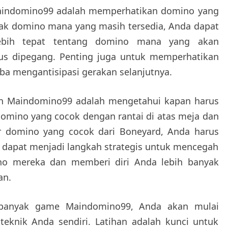
 Maindomino99 adalah memperhatikan domino yang
ak domino mana yang masih tersedia, Anda dapat
ebih tepat tentang domino mana yang akan
s dipegang. Penting juga untuk memperhatikan
a mengantisipasi gerakan selanjutnya.
ain Maindomino99 adalah mengetahui kapan harus
 domino yang cocok dengan rantai di atas meja dan
 domino yang cocok dari Boneyard, Anda harus
i dapat menjadi langkah strategis untuk mencegah
o mereka dan memberi diri Anda lebih banyak
an.
banyak game Maindomino99, Anda akan mulai
eknik Anda sendiri. Latihan adalah kunci untuk