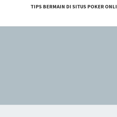
TIPS BERMAIN DI SITUS POKER ON