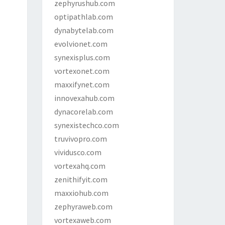
zephyrushub.com
optipathlab.com
dynabytelab.com
evolvionet.com
synexisplus.com
vortexonet.com
maxxifynet.com
innovexahub.com
dynacorelab.com
synexistechco.com
truvivopro.com
vividusco.com
vortexahq.com
zenithifyit.com
maxxiohub.com
zephyraweb.com
vortexaweb.com