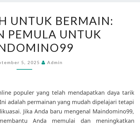
Anda
Dengan
BERSIAPLAH
PO
Strategi
H UNTUK BERMAIN:
UNTUK
Dan Teknik
Yang
N PEMULA UNTUK
BERMAIN:
Efektif.
ON
PANDUAN
NDOMINO99
PEMULA
UNTUK
TERP
ptember 5, 2025
Admin
MAINDOMINO99
ine populer yang telah mendapatkan daya tarik
Ini adalah permainan yang mudah dipelajari tetapi
dikuasai. Jika Anda baru mengenal Maindomino99,
membantu Anda memulai dan meningkatkan