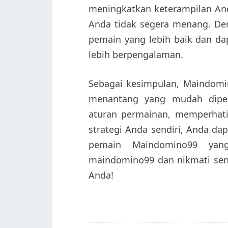
meningkatkan keterampilan Anda
Anda tidak segera menang. De
pemain yang lebih baik dan d
lebih berpengalaman.
Sebagai kesimpulan, Maindom
menantang yang mudah dipela
aturan permainan, memperhat
strategi Anda sendiri, Anda d
pemain Maindomino99 yang
maindomino99 dan nikmati sen
Anda!