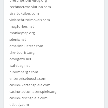
prescriptions-drug.org
technocrewsolution.com
viraltokvibes.com
vivianebritoimoveis.com
magforbes.net
monkeycap.org
sdenix.net
amarinhillcrest.com
the-tourist.org
advogato.net
isafebag.net
bloombergz.com
enterpriseboosts.com
casino-kartenspiele.com
casino-automatenspiele.org
casino-tischspiele.com
otbody.com