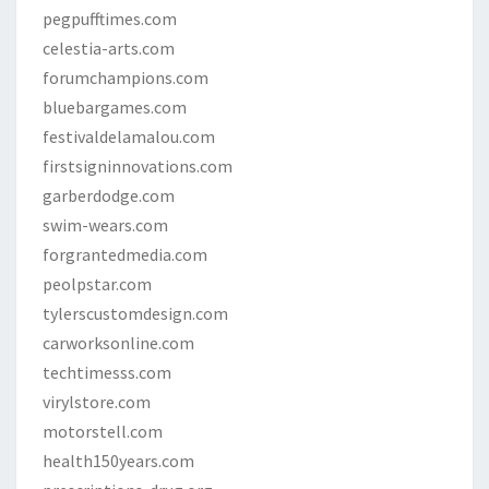
pegpufftimes.com
celestia-arts.com
forumchampions.com
bluebargames.com
festivaldelamalou.com
firstsigninnovations.com
garberdodge.com
swim-wears.com
forgrantedmedia.com
peolpstar.com
tylerscustomdesign.com
carworksonline.com
techtimesss.com
virylstore.com
motorstell.com
health150years.com