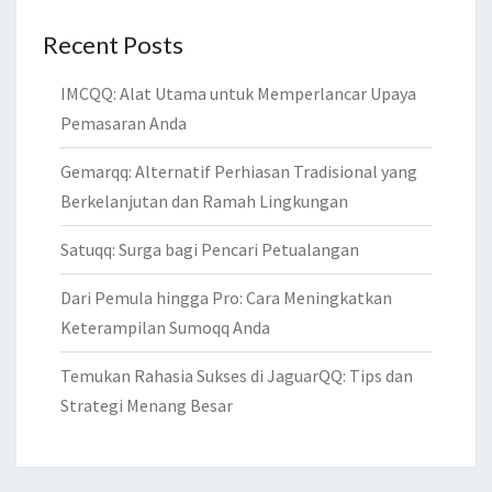
Recent Posts
IMCQQ: Alat Utama untuk Memperlancar Upaya
Pemasaran Anda
Gemarqq: Alternatif Perhiasan Tradisional yang
Berkelanjutan dan Ramah Lingkungan
Satuqq: Surga bagi Pencari Petualangan
Dari Pemula hingga Pro: Cara Meningkatkan
Keterampilan Sumoqq Anda
Temukan Rahasia Sukses di JaguarQQ: Tips dan
Strategi Menang Besar