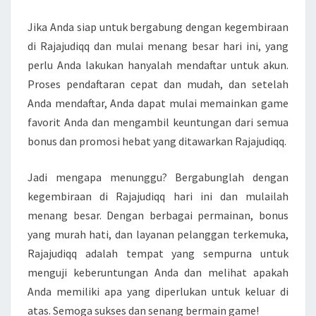
Jika Anda siap untuk bergabung dengan kegembiraan
di Rajajudiqq dan mulai menang besar hari ini, yang
perlu Anda lakukan hanyalah mendaftar untuk akun.
Proses pendaftaran cepat dan mudah, dan setelah
Anda mendaftar, Anda dapat mulai memainkan game
favorit Anda dan mengambil keuntungan dari semua
bonus dan promosi hebat yang ditawarkan Rajajudiqq.
Jadi mengapa menunggu? Bergabunglah dengan
kegembiraan di Rajajudiqq hari ini dan mulailah
menang besar. Dengan berbagai permainan, bonus
yang murah hati, dan layanan pelanggan terkemuka,
Rajajudiqq adalah tempat yang sempurna untuk
menguji keberuntungan Anda dan melihat apakah
Anda memiliki apa yang diperlukan untuk keluar di
atas. Semoga sukses dan senang bermain game!