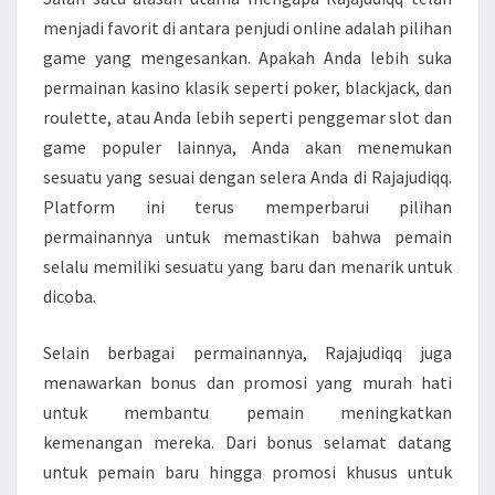
menjadi favorit di antara penjudi online adalah pilihan
game yang mengesankan. Apakah Anda lebih suka
permainan kasino klasik seperti poker, blackjack, dan
roulette, atau Anda lebih seperti penggemar slot dan
game populer lainnya, Anda akan menemukan
sesuatu yang sesuai dengan selera Anda di Rajajudiqq.
Platform ini terus memperbarui pilihan
permainannya untuk memastikan bahwa pemain
selalu memiliki sesuatu yang baru dan menarik untuk
dicoba.
Selain berbagai permainannya, Rajajudiqq juga
menawarkan bonus dan promosi yang murah hati
untuk membantu pemain meningkatkan
kemenangan mereka. Dari bonus selamat datang
untuk pemain baru hingga promosi khusus untuk