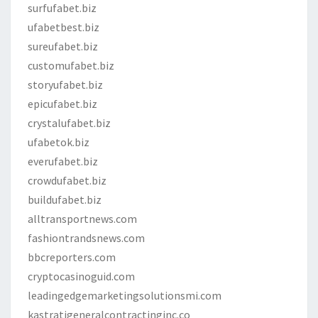
surfufabet.biz
ufabetbest.biz
sureufabet.biz
customufabet.biz
storyufabet.biz
epicufabet.biz
crystalufabet.biz
ufabetok.biz
everufabet.biz
crowdufabet.biz
buildufabet.biz
alltransportnews.com
fashiontrandsnews.com
bbcreporters.com
cryptocasinoguid.com
leadingedgemarketingsolutionsmi.com
kastratigeneralcontractinginc.co