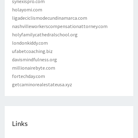
synexispro.com
holayomi.com
ligadeciclismodecundinamarca.com
nashvilleworkerscompensationattorney.com
holyfamilycathedralschool.org
londonkiddy.com
ufabetcoaching.biz
davismindfulness.org
millionairebyte.com
fortechday.com
getcaminorealestateusa.xyz
Links