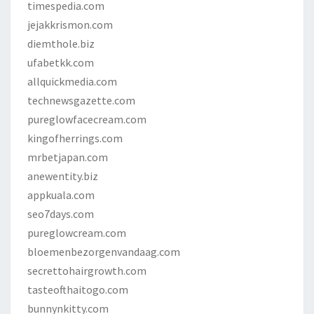
timespedia.com
jejakkrismon.com
diemthole.biz
ufabetkk.com
allquickmedia.com
technewsgazette.com
pureglowfacecream.com
kingofherrings.com
mrbetjapan.com
anewentity.biz
appkuala.com
seo7days.com
pureglowcream.com
bloemenbezorgenvandaag.com
secrettohairgrowth.com
tasteofthaitogo.com
bunnynkitty.com