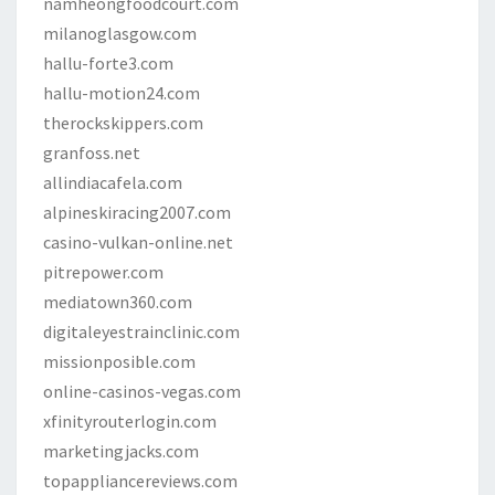
namheongfoodcourt.com
milanoglasgow.com
hallu-forte3.com
hallu-motion24.com
therockskippers.com
granfoss.net
allindiacafela.com
alpineskiracing2007.com
casino-vulkan-online.net
pitrepower.com
mediatown360.com
digitaleyestrainclinic.com
missionposible.com
online-casinos-vegas.com
xfinityrouterlogin.com
marketingjacks.com
topappliancereviews.com