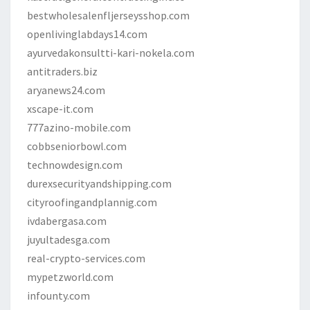
bestwholesalenfljerseysshop.com
openlivinglabdays14.com
ayurvedakonsultti-kari-nokela.com
antitraders.biz
aryanews24.com
xscape-it.com
777azino-mobile.com
cobbseniorbowl.com
technowdesign.com
durexsecurityandshipping.com
cityroofingandplannig.com
ivdabergasa.com
juyultadesga.com
real-crypto-services.com
mypetzworld.com
infounty.com