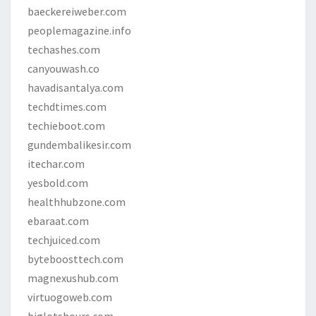
baeckereiweber.com
peoplemagazine.info
techashes.com
canyouwash.co
havadisantalya.com
techdtimes.com
techieboot.com
gundembalikesir.com
itechar.com
yesbold.com
healthhubzone.com
ebaraat.com
techjuiced.com
byteboosttech.com
magnexushub.com
virtuogoweb.com