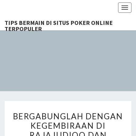
Togg
navig
TIPS BERMAIN DI SITUS POKER ONLINE
TERPOPULER
TIPS
Pelajari Tips
Bermain Di
Situs Poker
BERMAIN
Online
Terpopuler.
SITUS
Tingkatkan
Peluang
POKE
Kemenangan
Anda
Dengan
BERGABUNGLAH
ONLIN
Strategi Dan
BERGABUNGLAH DENGAN
DENGAN
Teknik Yang
TERPOPU
Efektif.
KEGEMBIRAAN DI
KEGEMBIRAAN
RAJAJUDIQQ DAN
DI