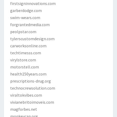
firstsigninnovations.com
garberdodge.com
swim-wears.com
forgrantedmedia.com
peolpstar.com
tylerscustomdesign.com
carworksonline.com
techtimesss.com
virylstore.com
motorstell.com
health150years.com
prescriptions-drug.org
technocrewsolution.com
viraltokvibes.com
vivianebritoimoveis.com
magforbes.net
monkeycap.org