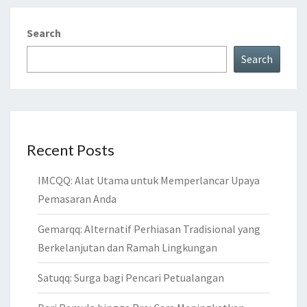
Search
Search
Recent Posts
IMCQQ: Alat Utama untuk Memperlancar Upaya
Pemasaran Anda
Gemarqq: Alternatif Perhiasan Tradisional yang
Berkelanjutan dan Ramah Lingkungan
Satuqq: Surga bagi Pencari Petualangan