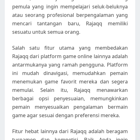
pemula yang ingin mempelajari seluk-beluknya
atau seorang profesional berpengalaman yang
mencari tantangan baru, Rajaqq memiliki
sesuatu untuk semua orang.
Salah satu fitur utama yang membedakan
Rajaqq dari platform game online lainnya adalah
antarmukanya yang ramah pengguna. Platform
ini mudah dinavigasi, memudahkan pemain
menemukan game favorit mereka dan segera
memulai. Selain itu, Rajaqq menawarkan
berbagai opsi penyesuaian, memungkinkan
pemain menyesuaikan pengalaman bermain
game agar sesuai dengan preferensi mereka.
Fitur hebat lainnya dari Rajaqq adalah beragam
turnamen dan kompetisi. Baik Anda ingin