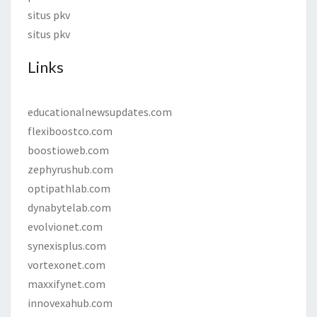
situs pkv
situs pkv
Links
educationalnewsupdates.com
flexiboostco.com
boostioweb.com
zephyrushub.com
optipathlab.com
dynabytelab.com
evolvionet.com
synexisplus.com
vortexonet.com
maxxifynet.com
innovexahub.com