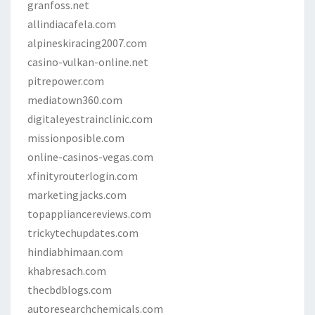
granfoss.net
allindiacafela.com
alpineskiracing2007.com
casino-vulkan-online.net
pitrepower.com
mediatown360.com
digitaleyestrainclinic.com
missionposible.com
online-casinos-vegas.com
xfinityrouterlogin.com
marketingjacks.com
topappliancereviews.com
trickytechupdates.com
hindiabhimaan.com
khabresach.com
thecbdblogs.com
autoresearchchemicals.com