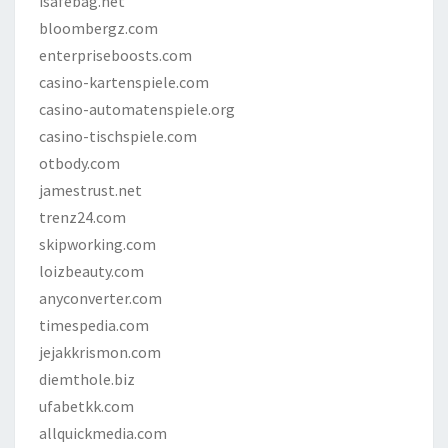
isafebag.net
bloombergz.com
enterpriseboosts.com
casino-kartenspiele.com
casino-automatenspiele.org
casino-tischspiele.com
otbody.com
jamestrust.net
trenz24.com
skipworking.com
loizbeauty.com
anyconverter.com
timespedia.com
jejakkrismon.com
diemthole.biz
ufabetkk.com
allquickmedia.com