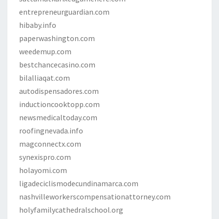
entrepreneurguardian.com
hibaby.info
paperwashington.com
weedemup.com
bestchancecasino.com
bilalliaqat.com
autodispensadores.com
inductioncooktopp.com
newsmedicaltoday.com
roofingnevada.info
magconnectx.com
synexispro.com
holayomi.com
ligadeciclismodecundinamarca.com
nashvilleworkerscompensationattorney.com
holyfamilycathedralschool.org