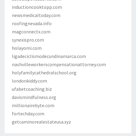
inductioncooktopp.com
newsmedicaltoday.com
roofingnevada.info
magconnectx.com
synexispro.com
holayomi.com
ligadeciclismodecundinamarca.com
nashvilleworkerscompensationattorney.com
holyfamilycathedralschool.org
londonkiddy.com
ufabetcoaching.biz
davismindfulness.org
millionairebyte.com
fortechday.com
getcaminorealestateusa.xyz