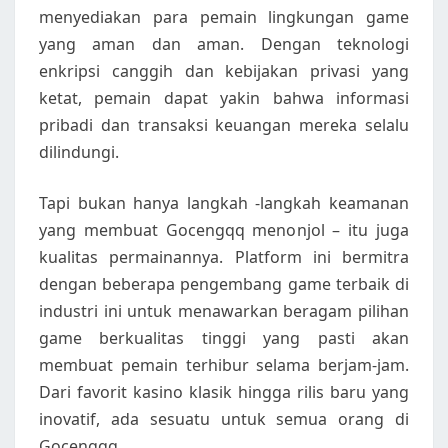
menyediakan para pemain lingkungan game
yang aman dan aman. Dengan teknologi
enkripsi canggih dan kebijakan privasi yang
ketat, pemain dapat yakin bahwa informasi
pribadi dan transaksi keuangan mereka selalu
dilindungi.
Tapi bukan hanya langkah -langkah keamanan
yang membuat Gocengqq menonjol – itu juga
kualitas permainannya. Platform ini bermitra
dengan beberapa pengembang game terbaik di
industri ini untuk menawarkan beragam pilihan
game berkualitas tinggi yang pasti akan
membuat pemain terhibur selama berjam-jam.
Dari favorit kasino klasik hingga rilis baru yang
inovatif, ada sesuatu untuk semua orang di
Gocengqq.