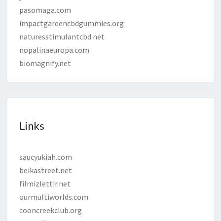
pasomaga.com
impactgardencbdgummies.org
naturesstimulantcbd.net
nopalinaeuropa.com
biomagnify.net
Links
saucyukiah.com
beikastreet.net
filmizlettir.net
ourmultiworlds.com
cooncreekclub.org