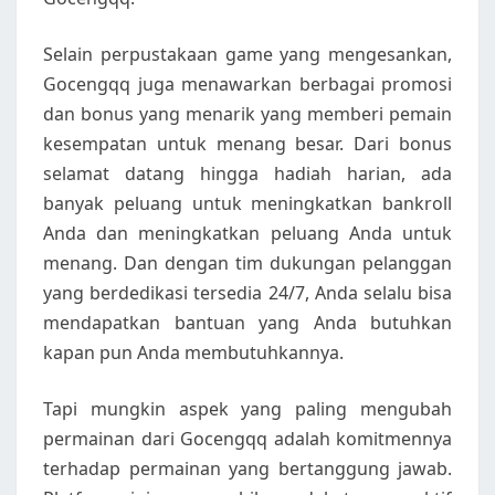
Selain perpustakaan game yang mengesankan,
Gocengqq juga menawarkan berbagai promosi
dan bonus yang menarik yang memberi pemain
kesempatan untuk menang besar. Dari bonus
selamat datang hingga hadiah harian, ada
banyak peluang untuk meningkatkan bankroll
Anda dan meningkatkan peluang Anda untuk
menang. Dan dengan tim dukungan pelanggan
yang berdedikasi tersedia 24/7, Anda selalu bisa
mendapatkan bantuan yang Anda butuhkan
kapan pun Anda membutuhkannya.
Tapi mungkin aspek yang paling mengubah
permainan dari Gocengqq adalah komitmennya
terhadap permainan yang bertanggung jawab.