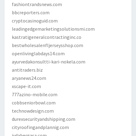
fashiontrandsnews.com
bbcreporters.com
cryptocasinoguid.com
leadingedgemarketingsolutionsmi.com
kastratigeneralcontractinginc.co
bestwholesalenfljerseysshop.com
openlivinglabdays14.com
ayurvedakonsultti-kari-nokela.com
antitraders.biz
aryanews24.com
xscape-it.com
777azino-mobile.com
cobbseniorbowl.com
technowdesign.com
durexsecurityandshipping.com
cityroofingandplannig.com
ivdabergasa.com