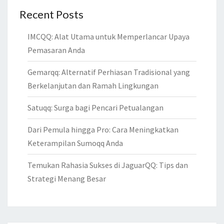
Recent Posts
IMCQQ: Alat Utama untuk Memperlancar Upaya
Pemasaran Anda
Gemarqq: Alternatif Perhiasan Tradisional yang
Berkelanjutan dan Ramah Lingkungan
Satuqq: Surga bagi Pencari Petualangan
Dari Pemula hingga Pro: Cara Meningkatkan
Keterampilan Sumoqq Anda
Temukan Rahasia Sukses di JaguarQQ: Tips dan
Strategi Menang Besar