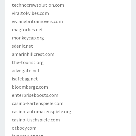
technocrewsolution.com
viraltokvibes.com
vivianebritoimoveis.com
magforbes.net
monkeycap.org
sdenix.net
amarinhillcrest.com
the-tourist.org
advogato.net
isafebag.net
bloombergz.com
enterpriseboosts.com
casino-kartenspiele.com
casino-automatenspiele.org
casino-tischspiele.com
otbody.com