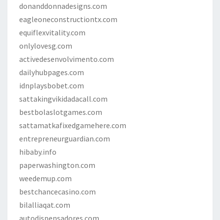
donanddonnadesigns.com
eagleoneconstructiontx.com
equiflexvitality.com
onlylovesg.com
activedesenvolvimento.com
dailyhubpages.com
idnplaysbobet.com
sattakingvikidadacall.com
bestbolaslotgames.com
sattamatkafixedgamehere.com
entrepreneurguardian.com
hibaby.info
paperwashington.com
weedemup.com
bestchancecasino.com
bilalliaqat.com
autodispensadores.com