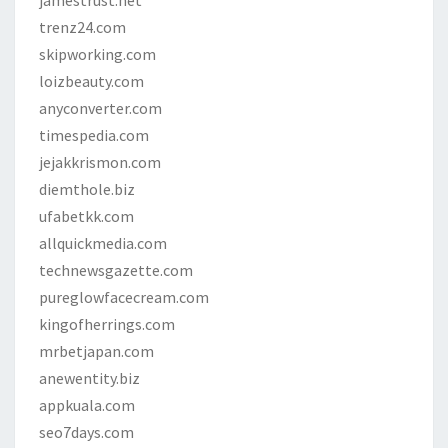
jamestrust.net
trenz24.com
skipworking.com
loizbeauty.com
anyconverter.com
timespedia.com
jejakkrismon.com
diemthole.biz
ufabetkk.com
allquickmedia.com
technewsgazette.com
pureglowfacecream.com
kingofherrings.com
mrbetjapan.com
anewentity.biz
appkuala.com
seo7days.com