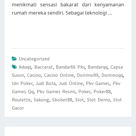
menikmati sensasi bakarat dari kenyamanan
rumah mereka sendiri. Sebagai teknologi …
Uncategorized
Aduqq
,
Baccarat
,
Bandar66 Pkv
,
Bandarqq
,
Capsa
Susun
,
Casino
,
Casino Online
,
Domino99
,
Dominoqq
,
Idn Poker
,
Judi Bola
,
Judi Online
,
Pkv Games
,
Pkv
Games Qq
,
Pkv Games Resmi
,
Poker
,
Poker88
,
Roulette
,
Sakong
,
Sbobet88
,
Slot
,
Slot Demo
,
Slot
Gacor
Post