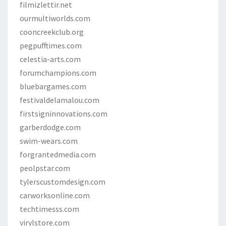
filmizlettir.net
ourmultiworlds.com
cooncreekclub.org
pegpufftimes.com
celestia-arts.com
forumchampions.com
bluebargames.com
festivaldelamalou.com
firstsigninnovations.com
garberdodge.com
swim-wears.com
forgrantedmedia.com
peolpstar.com
tylerscustomdesign.com
carworksonline.com
techtimesss.com
virylstore.com