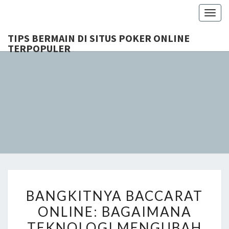
Togg
navig
TIPS BERMAIN DI SITUS POKER ONLINE
TERPOPULER
TIPS
Pelajari Tips
Bermain Di
Situs Poker
BERMAIN
Online
Terpopuler.
SITUS
Tingkatkan
Peluang
POKE
Kemenangan
Anda
Dengan
BANGKITNYA
ONLIN
Strategi Dan
BANGKITNYA BACCARAT
BACCARAT
Teknik Yang
TERPOPU
Efektif.
ONLINE: BAGAIMANA
ONLINE:
TEKNOLOGI MENGUBAH
BAGAIMANA