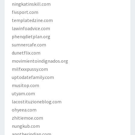
ningkatinskill.com
fivsport.com
templatedzine.com
lawinfoadvice.com
phenqdietplan.org
sumnercafe.com
dunetflix.com
movimientoindignados.org
milfxxxpussy.com
uptodatefamily.com
musitop.com
utyam.com
lacostituzioneblog.com
ohyeea.com
zhitiemoe.com
nungkub.com
anotherindian.com