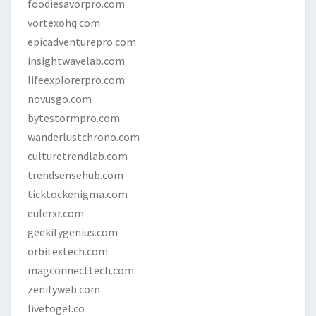
foodiesavorpro.com
vortexohq.com
epicadventurepro.com
insightwavelab.com
lifeexplorerpro.com
novusgo.com
bytestormpro.com
wanderlustchrono.com
culturetrendlab.com
trendsensehub.com
ticktockenigma.com
eulerxr.com
geekifygenius.com
orbitextech.com
magconnecttech.com
zenifyweb.com
livetogel.co