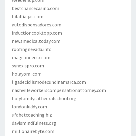
weedemup.com
bestchancecasino.com
bilalliaqat.com
autodispensadores.com
inductioncooktopp.com
newsmedicaltoday.com
roofingnevada.info
magconnectx.com
synexispro.com
holayomi.com
ligadeciclismodecundinamarca.com
nashvilleworkerscompensationattorney.com
holyfamilycathedralschool.org
londonkiddy.com
ufabetcoaching.biz
davismindfulness.org
millionairebyte.com