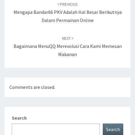
navigation
PREVIOUS
Mengapa Bandar66 PKV Adalah Hal Besar Berikutnya
Dalam Permainan Online
NEXT
Bagaimana MenuQQ Merevolusi Cara Kami Memesan
Makanan
Comments are closed.
Search
Search