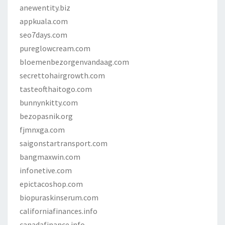
anewentity.biz
appkuala.com
seo7days.com
pureglowcream.com
bloemenbezorgenvandaag.com
secrettohairgrowth.com
tasteofthaitogo.com
bunnynkitty.com
bezopasnik.org
fjmnxga.com
saigonstartransport.com
bangmaxwin.com
infonetive.com
epictacoshop.com
biopuraskinserum.com
californiafinances.info
canadafinance.info