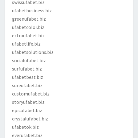
swissufabet.biz
ufabetbusiness.biz
greenufabet.biz
ufabetcolor.biz
extraufabet.biz
ufabetlife.biz
ufabetsolutions.biz
socialufabet.biz
surfufabet.biz
ufabetbest.biz
sureufabet.biz
customufabet.biz
storyufabet.biz
epicufabet.biz
crystalufabet.biz
ufabetok.biz
everufabet.biz